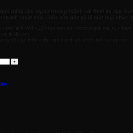
dành riêng cho người trưởng thành với thiết kế đẹp mắ
thanh tuyệt hảo. Chắc hẳn đây sẽ là một loại nhạc c
ủa mô hình Violin 220 tạo nên âm thanh mạnh mẽ, tự nhiên.
 chỉnh đi kèm.
mang đến sự chắc chắn, âm thanh phát ra chất lượng cao.
olin