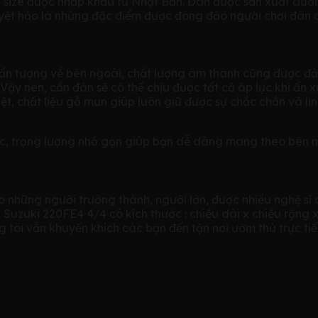
full size được nhập khẩu từ Nhật Bản. Đàn được sản xuất d
tuyệt hảo là những đặc điểm được đông đảo người chơi đàn 
y ấn tượng về bên ngoài, chất lượng âm thanh cũng được đ
ậy nên, cần đàn sẽ có thể chịu được tất cả áp lực khi ấn
t, chất liệu gỗ mun giúp luôn giữ được sự chắc chắn và linh
ớc, trọng lượng nhỏ gọn giúp bạn dễ dàng mang theo bên m
những người trưởng thành, người lớn, được nhiều nghệ sĩ chơ
i. Suzuki 220FE4 4/4 có kích thước : chiều dài x chiều rộng
úng tôi vẫn khuyến khích các bạn đến tận nơi ướm thử trực t