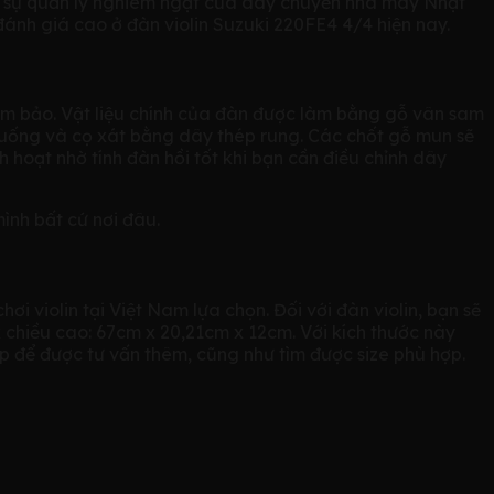
ưới sự quản lý nghiêm ngặt của dây chuyền nhà máy Nhật
đánh giá cao ở đàn violin Suzuki 220FE4 4/4 hiện nay.
ảm bảo. Vật liệu chính của đàn được làm bằng gỗ vân sam
 xuống và cọ xát bằng dây thép rung. Các chốt gỗ mun sẽ
 hoạt nhờ tính đàn hồi tốt khi bạn cần điều chỉnh dây
ình bất cứ nơi đâu.
i violin tại Việt Nam lựa chọn. Đối với đàn violin, bạn sẽ
 x chiều cao: 67cm x 20,21cm x 12cm. Với kích thước này
iếp để được tư vấn thêm, cũng như tìm được size phù hợp.