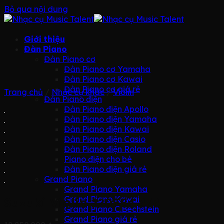
Bỏ qua nội dung
Giới thiệu
Đàn Piano
Đàn Piano cơ
Đàn Piano cơ Yamaha
Đàn Piano cơ Kawai
Đàn Piano cơ giá rẻ
Trang chủ
/
Nhạc cụ khác
/
Violin
Đàn Piano điện
Đàn Piano điện Apollo
Đàn Piano điện Yamaha
Đàn Piano điện Kawai
Đàn Piano điện Casio
Đàn Piano điện Roland
Piano điện cho bé
Đàn Piano điện giá rẻ
Grand Piano
Grand Piano Yamaha
Grand Piano Kawai
Suzuki Violin 220FE4 4/4
Grand Piano C.Bechstein
Grand Piano giá rẻ