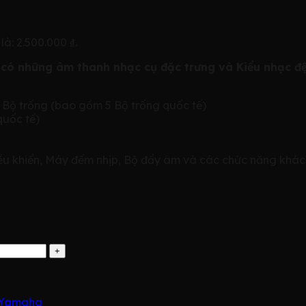
 là: 2.500.000 ₫.
có những âm thanh nhạc cụ đặc trưng và Kiểu nhạc đệ
 Bộ trống (bao gồm 5 Bộ trống quốc tế)
quốc tế)
u khiển, Máy đếm nhịp, Bộ đẩy âm và các chức năng khác
 Yamaha