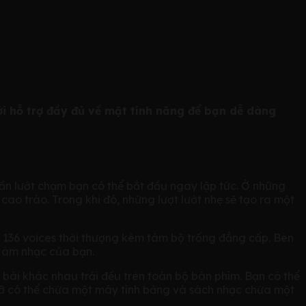
 hỗ trợ đầy đủ về mặt tính năng để bạn dễ dàng
n lướt chạm bạn có thể bắt đầu ngay lập tức. Ở những
ao trào. Trong khi đó, những lượt lướt nhẹ sẽ tạo ra một
 136 voices thời thượng kèm tám bộ trống đẳng cấp. Bên
 âm nhạc của bạn.
 bài khác nhau trải đều trên toàn bộ bàn phím. Bạn có thể
á đỡ có thể chứa một máy tính bảng và sách nhạc chứa một