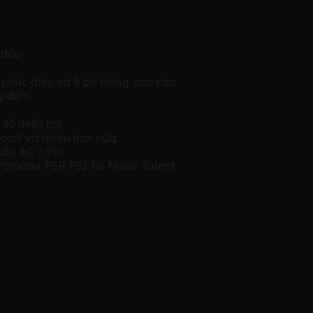
 đầu
ốt phức điệu và 8 bộ trống cao cấp
ng đệm
 số miễn phí
oost và nhiều hơn nữa
uồn AC / Pin
amaha PSR F52 tại Music Talent
PRS-F52 Yamaha”