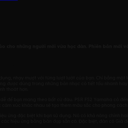
 cho những người mới vừa học đàn. Phiên bản mới với
 F52
g, nhạy mượt với từng lượt lướt của bạn. Chỉ bằng một lầ
ờng được dùng trong những bản nhạc có tiết tấu nhanh hay c
nh thoát hơn.
ất dễ để bạn mang theo bất cứ đâu. PSR F52 Yamaha có đến
ậc cảm xúc khác nhau sẽ tạo thêm màu sắc cho phong cách
iệu ứng đặc biệt khi bạn sử dụng. Nó có khả năng chỉnh hai
tắt các hiệu ứng bằng bàn đạp sẵn có. Đặc biệt, đàn có Gi