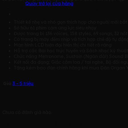
Quay trở lại cửa hàng
Đặc điểm nổi bật Organ Yamaha PSR F52
Thiết kế nhẹ và nhỏ gọn thích hợp cho người mới bắt
Sở hữu 61 phím cảm ứng lực siêu nhạy
Được trang bị 136 voices, 158 styles, 69 songs, 32 n
Có trang bị máy đếm nhịp và tích hợp chế độ tự độ
Màn hình LCD hiện đại hiển thị chi tiết rõ ràng
Hỗ trợ các Bài học trực tuyến và Sách nhạc kỹ thuật
Chức năng Metronome, Sustain (Ngân dài) Sound B
Kết nối đa dạng: Giắc cắm loa / tai nghe, Bộ đổi ng
Tặng kèm bao đàn chính hãng khi mua Đàn Organ Y
Giá
3 – 5 triệu
Đánh giá
Chưa có đánh giá nào.
Hãy là người đầu tiên nhận xét “Đàn Organ 