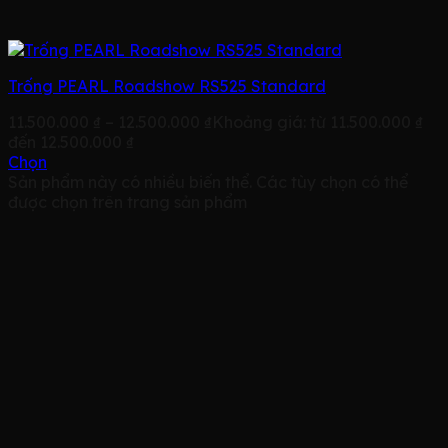
Trống PEARL Roadshow RS525 Standard
11.500.000
₫
–
12.500.000
₫
Khoảng giá: từ 11.500.000 ₫
đến 12.500.000 ₫
Chọn
Sản phẩm này có nhiều biến thể. Các tùy chọn có thể
được chọn trên trang sản phẩm