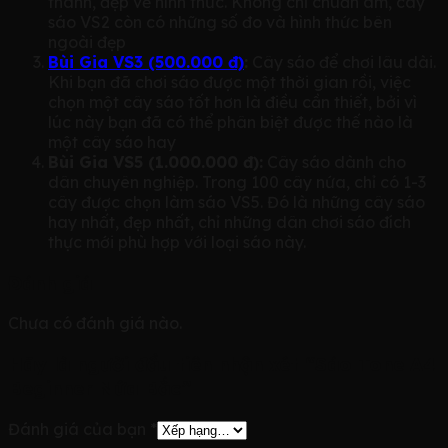
thanh, đẹp về hình thức. Không chỉ chuẩn âm, cây
sáo VS2 còn có những số đo và hình thức bên
ngoài đẹp
Bùi Gia VS3 (500.000 đ)
:
Cây sáo để chơi lâu dài.
Khi bạn đã chơi sáo được một thời gian rồi, việc
chọn một cây sáo tốt hơn là điều cần thiết, bởi vì
lúc này bạn đã có thể phân biệt được thế nào là
một cây sáo hay
Bùi Gia VS5 (1.000.000 đ):
Cây sáo dành cho
dân chuyên nghiệp. Trong 100 cây nứa, chỉ có 1-3
cây được chọn làm sáo VS5. Đó là những cây sáo
hay nhất, đẹp nhất, chỉ những dân chơi sáo đích
thực mới phù hợp với loại sáo này.
Đánh giá
Chưa có đánh giá nào.
Hãy là người đầu tiên nhận xét “Sáo Tone A4
Beginner Nứa Bắc”
Đánh giá của bạn
*