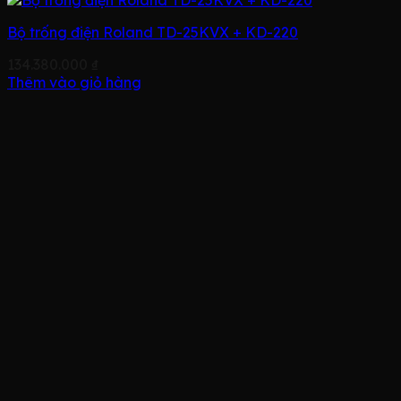
Bộ trống điện Roland TD-25KVX + KD-220
134.380.000
₫
Thêm vào giỏ hàng