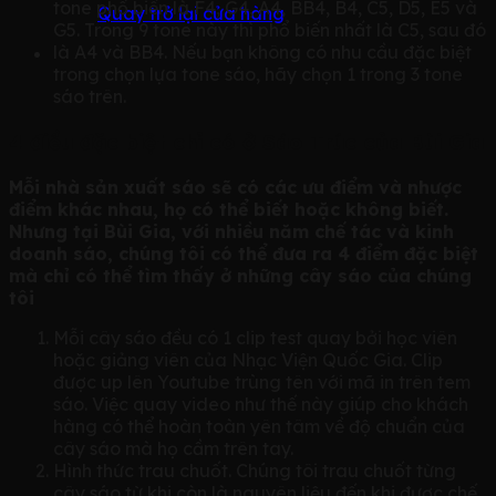
tone phổ biến là F4, G4, A4, BB4, B4, C5, D5, E5 và
Quay trở lại cửa hàng
G5. Trong 9 tone này thì phổ biến nhất là C5, sau đó
là A4 và BB4. Nếu bạn không có nhu cầu đặc biệt
trong chọn lựa tone sáo, hãy chọn 1 trong 3 tone
sáo trên.
4 điều đặc biệt chỉ có ở Sáo Trúc của Bùi Gia
Mỗi nhà sản xuất sáo sẽ có các ưu điểm và nhược
điểm khác nhau, họ có thể biết hoặc không biết.
Nhưng tại Bùi Gia, với nhiều năm chế tác và kinh
doanh sáo, chúng tôi có thể đưa ra 4 điểm đặc biệt
mà chỉ có thể tìm thấy ở những cây sáo của chúng
tôi
Mỗi cây sáo đều có 1 clip test quay bởi học viên
hoặc giảng viên của Nhạc Viện Quốc Gia. Clip
được up lên Youtube trùng tên với mã in trên tem
sáo. Việc quay video như thế này giúp cho khách
hàng có thể hoàn toàn yên tâm về độ chuẩn của
cây sáo mà họ cầm trên tay.
Hình thức trau chuốt. Chúng tôi trau chuốt từng
cây sáo từ khi còn là nguyên liệu đến khi được chế