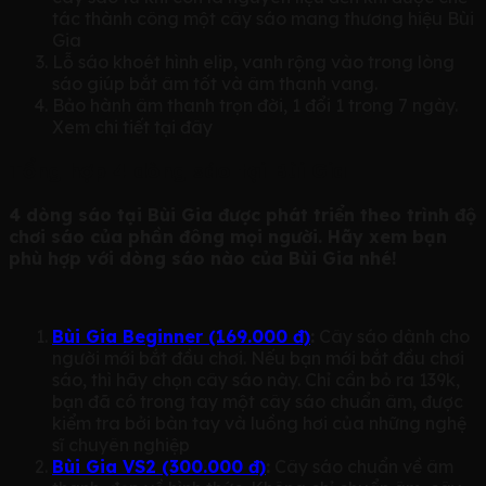
tác thành công một cây sáo mang thương hiệu Bùi
Gia
Lỗ sáo khoét hình elip, vanh rộng vào trong lòng
sáo giúp bắt âm tốt và âm thanh vang.
Bảo hành âm thanh trọn đời, 1 đổi 1 trong 7 ngày.
Xem chi tiết tại đây
Tổng hợp 4 dòng sáo tại Bùi Gia
4 dòng sáo tại Bùi Gia được phát triển theo trình độ
chơi sáo của phần đông mọi người. Hãy xem bạn
phù hợp với dòng sáo nào của Bùi Gia nhé!
Bùi Gia Beginner (169.000 đ)
:
Cây sáo dành cho
người mới bắt đầu chơi. Nếu bạn mới bắt đầu chơi
sáo, thì hãy chọn cây sáo này. Chỉ cần bỏ ra 139k,
bạn đã có trong tay một cây sáo chuẩn âm, được
kiểm tra bởi bàn tay và luồng hơi của những nghệ
sĩ chuyên nghiệp
Bùi Gia VS2 (300.000 đ)
:
Cây sáo chuẩn về âm