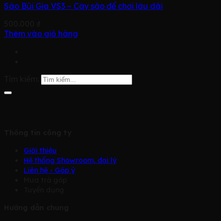
Sáo Bùi Gia VS3 – Cây sáo để chơi lâu dài
500.000
₫
Thêm vào giỏ hàng
Tìm kiếm:
Thông tin công ty
Giới thiệu
Hệ thống Showroom, đại lý
Liên hệ - Góp ý
Mua trả góp
Tuyển dụng
Hướng dẫn chung