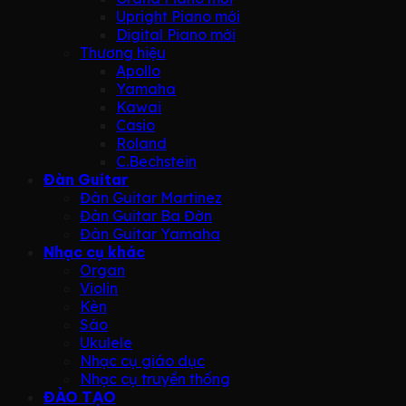
Upright Piano mới
Digital Piano mới
Thương hiệu
Apollo
Yamaha
Kawai
Casio
Roland
C.Bechstein
Đàn Guitar
Đàn Guitar Martinez
Đàn Guitar Ba Đờn
Đàn Guitar Yamaha
Nhạc cụ khác
Organ
Violin
Kèn
Sáo
Ukulele
Nhạc cụ giáo dục
Nhạc cụ truyền thống
ĐÀO TẠO