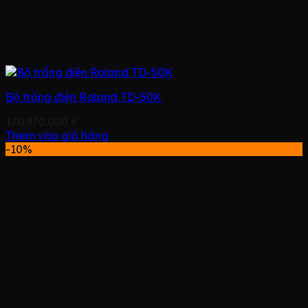
Bộ trống điện Roland TD-50K
170.970.000
₫
Thêm vào giỏ hàng
-10%