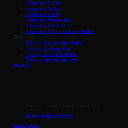
Khóa học Piano
Khóa học Guitar
Khóa học Violin
Khóa học thanh nhạc
Khóa học mỹ thuật
Khóa học Múa – Dance – Ballet
DỊCH VỤ
Dịch vụ lên dây đàn Piano
Dịch vụ cho thuê đàn
Dịch vụ sửa chữa Piano
Dịch vụ vận chuyển đàn
Tin tức
Giỏ hàng
Chưa có sản phẩm trong giỏ hàng.
Quay trở lại cửa hàng
Đăng nhập