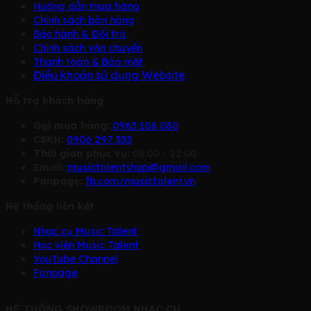
Hướng dẫn mua hàng
Chính sách bàn hàng
Bảo hành & Đổi trả
Chính sách vận chuyển
Thanh toán & Bảo mật
Điều khoản sử dụng Website
Hỗ trợ khách hàng
Gọi mua hàng:
0963 108 080
CSKH:
0906 297 333
Thời gian phục vụ:
08:00 - 22:00
Email:
musictalentshop@gmail.com
Fanpage:
fb.com/musictalent.vn
Hệ thống liên kết
Nhạc cụ Music Talent
Học viện Music Talent
YouTube Channel
Fanpage
HỆ THỐNG SHOWROOM NHẠC CỤ