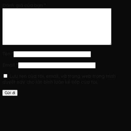
Đánh giá của bạn
*
Tên
*
Email
*
Lưu tên của tôi, email, và trang web trong trình
duyệt này cho lần bình luận kế tiếp của tôi.
Sản phẩm tương tự