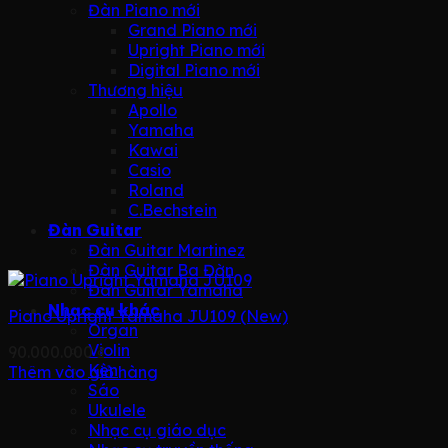
Đàn Piano mới
Grand Piano mới
Upright Piano mới
Digital Piano mới
Thương hiệu
Apollo
Yamaha
Kawai
Casio
Roland
C.Bechstein
Đàn Guitar
Đàn Guitar Martinez
Đàn Guitar Ba Đờn
Đàn Guitar Yamaha
Nhạc cụ khác
Piano Upright Yamaha JU109 (New)
Organ
Violin
90.000.000
₫
Kèn
Thêm vào giỏ hàng
Sáo
Ukulele
Nhạc cụ giáo dục