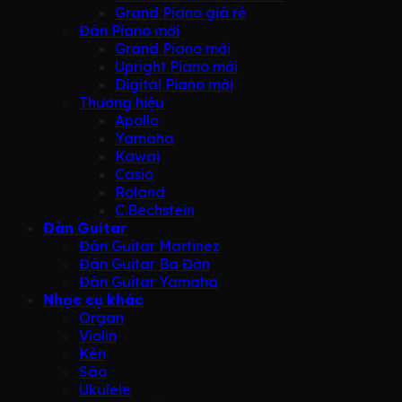
Grand Piano giá rẻ
Đàn Piano mới
Grand Piano mới
Upright Piano mới
Digital Piano mới
Thương hiệu
Apollo
Yamaha
Kawai
Casio
Roland
C.Bechstein
Đàn Guitar
Đàn Guitar Martinez
Đàn Guitar Ba Đờn
Đàn Guitar Yamaha
Nhạc cụ khác
Organ
Violin
Kèn
Sáo
Ukulele