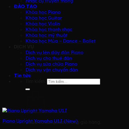
Nhạc cụ truyền thống
ĐÀO TẠO
Khóa học Piano
Khóa học Guitar
Khóa học Violin
Khóa học thanh nhạc
Khóa học mỹ thuật
Khóa học Múa – Dance – Ballet
DỊCH VỤ
Dịch vụ lên dây đàn Piano
Dịch vụ cho thuê đàn
Dịch vụ sửa chữa Piano
Dịch vụ vận chuyển đàn
Tin tức
Tìm kiếm:
Piano Upright Yamaha U1J (New)
Chưa có sản phẩm trong giỏ hàng.