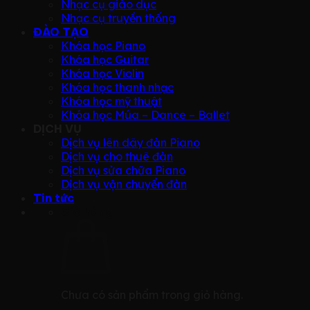
Nhạc cụ giáo dục
Nhạc cụ truyền thống
ĐÀO TẠO
Khóa học Piano
Khóa học Guitar
Khóa học Violin
Khóa học thanh nhạc
Khóa học mỹ thuật
Khóa học Múa – Dance – Ballet
DỊCH VỤ
Dịch vụ lên dây đàn Piano
Dịch vụ cho thuê đàn
Dịch vụ sửa chữa Piano
Dịch vụ vận chuyển đàn
Tin tức
Giỏ hàng
Chưa có sản phẩm trong giỏ hàng.