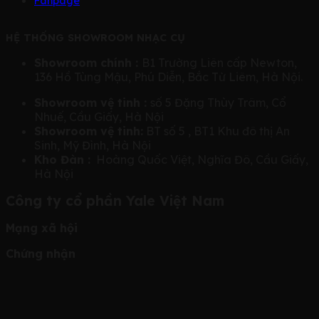
Fanpage
HỆ THỐNG SHOWROOM NHẠC CỤ
Showroom chính :
B1 Trường Liên cấp Newton,
136 Hồ Tùng Mậu, Phú Diễn, Bắc Từ Liêm, Hà Nội.
Showroom vệ tinh :
số 5 Đặng Thùy Trâm, Cổ
Nhuế, Cầu Giấy, Hà Nội
Showroom vệ tinh:
BT số 5 , BT1 Khu đô thị An
Sinh, Mỹ Đình, Hà Nội
Kho Đàn :
Hoàng Quốc Việt, Nghĩa Đô, Cầu Giấy,
Hà Nội
Công ty cổ phần Yale Việt Nam
Mạng xã hội
Chứng nhận