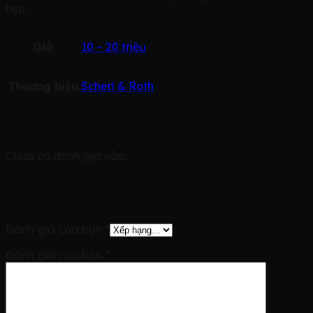
hẹp.
Giá
10 – 20 triệu
Thương hiệu
Scherl & Roth
Đánh giá
Chưa có đánh giá nào.
Hãy là người đầu tiên nhận xét “Scherl &
Roth SR41E4H”
Đánh giá của bạn
*
Đánh giá của bạn
*