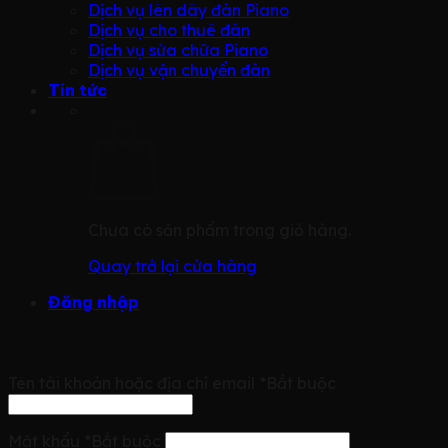
Dịch vụ lên dây đàn Piano
Dịch vụ cho thuê đàn
Dịch vụ sửa chữa Piano
Dịch vụ vận chuyển đàn
Tin tức
Giỏ hàng
Chưa có sản phẩm trong giỏ hàng.
Quay trở lại cửa hàng
Đăng nhập
Đăng nhập
Tên tài khoản hoặc địa chỉ email
*
Bắt buộc
Mật khẩu
*
Bắt buộc