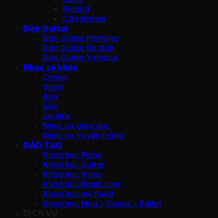
Roland
C.Bechstein
Đàn Guitar
Đàn Guitar Martinez
Đàn Guitar Ba Đờn
Đàn Guitar Yamaha
Nhạc cụ khác
Organ
Violin
Kèn
Sáo
Ukulele
Nhạc cụ giáo dục
Nhạc cụ truyền thống
ĐÀO TẠO
Khóa học Piano
Khóa học Guitar
Khóa học Violin
Khóa học thanh nhạc
Khóa học mỹ thuật
Khóa học Múa – Dance – Ballet
DỊCH VỤ