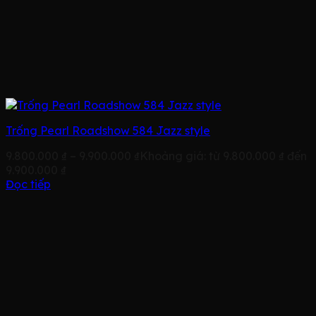
Trống Pearl Roadshow 584 Jazz style
9.800.000
₫
–
9.900.000
₫
Khoảng giá: từ 9.800.000 ₫ đến
9.900.000 ₫
Đọc tiếp