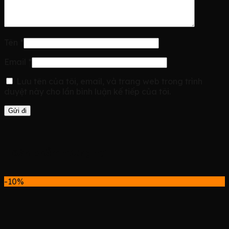
Tên
*
Email
*
Lưu tên của tôi, email, và trang web trong trình
duyệt này cho lần bình luận kế tiếp của tôi.
Sản phẩm tương tự
-10%