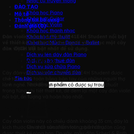
Nhạc cụ truyền thống
ĐÀO TẠO
Khóa học Piano
Mô tả
Khóa học Guitar
Thông tin bổ sung
Khóa học Violin
Đánh giá (0)
Khóa học thanh nhạc
Đàn violin Scherl & Roth SR41E4H Student nổi bật
Khóa học mỹ thuật
về thiết kế sẽ đem lại cho người yêu nhạc một cây
Khóa học Múa – Dance – Ballet
đàn violin nổi bật nhất để sử dụng.
DỊCH VỤ
Dịch vụ lên dây đàn Piano
Nổi bật về thiết kế
Dịch vụ cho thuê đàn
Dịch vụ sửa chữa Piano
Dịch vụ vận chuyển đàn
Cây đàn violin Scherl & Roth SR41E4H Student được
Tin tức
chế tác hoàn toàn bằng bàn tay của những người thợ
Tìm kiếm:
lành nghề. Nhờ đó sản phẩm có được sự trau chuốt
trong từng chi tiết thiết kế, để đem lại một cây đàn violin
nổi bật, ấn tượng và hoàn hảo nhất.
Phù hợp với những người có bàn tay lớn
Cây đàn violin này có chiều dành khoảng 35 cm, đây là
Chưa có sản phẩm trong giỏ hàng.
kích thước lớn nhất của đàn violin, phần cần đàn cũng
được thiết kế rộng hơn. Do vậy, mẫu đàn Scherl & Roth