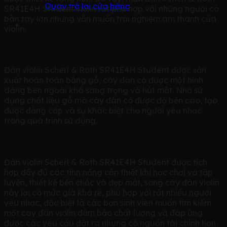
Quay trở lại cửa hàng
SR41E4H Student violin rất phù hợp với những người có
bàn tay lớn nhưng vẫn muốn trải nghiệm âm thanh của
violin.
Sử dụng chất liệu gỗ cao cấp
Đàn violin Scherl & Roth SR41E4H Student được sản
xuất hoàn toàn bằng gỗ, cây đàn có được một hình
dáng bên ngoài khá sang trọng và hút mắt. Nhờ sử
dụng chất liệu gỗ mà cây đàn có được độ bền cao, tạo
được đẳng cấp và sự khác biệt cho người yêu nhạc
trong quá trình sử dụng.
Mức giá hợp lý
Đàn violin Scherl & Roth SR41E4H Student được tích
hợp đầy đủ các tính năng cần thiết khi học chơi và tập
luyện, thiết kế bền chắc và đẹp mắt, song cây đàn violin
này lại có mức giá khá rẻ, phù hợp với rất nhiều người
yêu nhạc, đặc biệt là các bạn sinh viên muốn tìm kiếm
một cây đàn violin đảm bảo chất lượng và đáp ứng
được các yêu cầu đặt ra nhưng có nguồn tài chình hạn