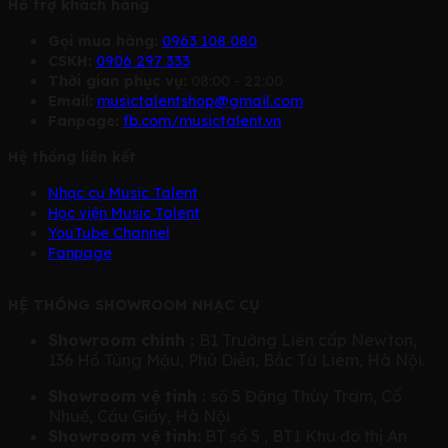
Hỗ trợ khách hàng
Gọi mua hàng:
0963 108 080
CSKH:
0906 297 333
Thời gian phục vụ:
08:00 - 22:00
Email:
musictalentshop@gmail.com
Fanpage:
fb.com/musictalent.vn
Hệ thống liên kết
Nhạc cụ Music Talent
Học viện Music Talent
YouTube Channel
Fanpage
HỆ THỐNG SHOWROOM NHẠC CỤ
Showroom chính :
B1 Trường Liên cấp Newton,
136 Hồ Tùng Mậu, Phú Diễn, Bắc Từ Liêm, Hà Nội.
Showroom vệ tinh :
số 5 Đặng Thùy Trâm, Cổ
Nhuế, Cầu Giấy, Hà Nội
Showroom vệ tinh:
BT số 5 , BT1 Khu đô thị An