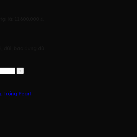
tại là: 11.600.000 ₫.
, dùi, bao đựng dùi
g
,
Trống Pearl