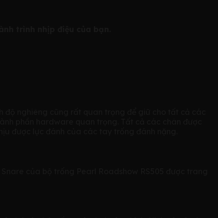
nh trình nhịp điệu của bạn.
 độ nghiêng cũng rất quan trọng để giữ cho tất cả các
hành phần hardware quan trọng. Tất cả các chân được
chịu được lực đánh của các tay trống đánh nặng.
t. Snare của bộ trống Pearl Roadshow RS505 được trang