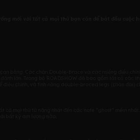
HE RHYTHM IS IN YOU
ống mới với tất cả mọi thứ bạn cần để bắt đầu cuộc hà
ow RS505
cân bằng. Các chân Double-brace và các miếng điều chỉnh
c đánh lớn. Trong bộ ROADSHOW đã bao gồm tất cả các t
ể điều chỉnh, và tính năng double-braced legs (chân đôi) 
tất cả mọi thứ từ nặng nhất đến các note “ghost” mềm nhấ
ới bất kỳ âm lượng nào.