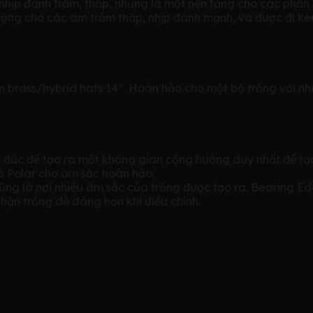
nhịp đánh trầm, thấp, nhưng là một nền tảng cho các phần c
ộng cho các âm trầm thấp, nhịp đánh mạnh, và được đi kè
brass/hybrid hats 14”. Hoàn hảo cho một bộ trống với nh
ợc đúc để tạo ra một không gian cộng hưởng duy nhất để 
vỏ Polar cho âm sắc hoàn hảo.
cũng là nơi nhiều âm sắc của trống được tạo ra. Bearing 
hận trống dễ dàng hơn khi điều chỉnh.
 Roadshow 505”