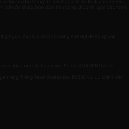
òn lại của bộ trống trở nên hoàn chỉnh. Kick của Series
m với các khóa, bảo đảm tính vững chắc khi gắn các toms
ững người mới tập chơi và đang chờ đợi để nâng cấp
tạo ra những âm sắc hoàn hảo. Series ROADSHOW với
Edge trong Trống Pearl Roadshow RS505 với độ chính xác