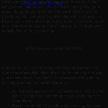
Điểm đặc biệt của loại đàn này đó là Roland có chức
Quay trở lại cửa hàng
năng kết nối bluetooth, hỗ trợ kết nối không dây giúp
người dùng dễ dàng kết nối với các thiết bị khác. Dù
đây là loại đàn piano nhỏ gọn nhưng vẫn có bàn phím
tiêu chuẩn với 88 phím, giúp cho người chơi dù là người
mới, dân chơi nghiệp dư hay những người chơi chuyên
nghiệp đều sử dụng phù hợp.
Mẫu đàn piano Roland FP-30X
Đàn piano nhỏ Roland RP-102
Roland RP-102 là một trong các mẫu đàn piano nhỏ
gọn chạy bằng điện, giúp đáp ứng tốt nhu cầu học tập,
giải trí cho đến biểu diễn. Chiếc đàn này sở hữu những
tính năng nổi bật có thể kể đến như:
Với công nghệ âm thanh SuperNatural Piano đem
đến cho đàn một chất âm tự nhiên, chân thực và
sống động.
Bàn phím chuẩn PHA4, đem đến cho người dùng