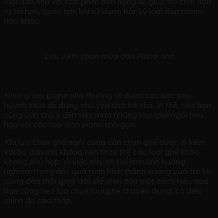
loại đàn nhỏ với các phím đàn nặng sẽ giúp trẻ chơi đàn
tự tin hơn, quen hơn khi sử dụng bất kỳ loại đàn piano
nào khác.
Lưu ý khi chọn mua đàn Piano nhỏ
Lưu ý khi lựa chọn ghế ngồi phù hợp
Những loại piano nhỏ thường sẽ được các bậc phụ
huynh mua để dùng chủ yếu cho trẻ nhỏ. Vì thế, các bạn
cũng cần chú ý đến việc mua những loại ghế ngồi phù
hợp với các loại đàn piano nhỏ gọn.
Khi lựa chọn ghế ngồi cũng cần chọn ghế được đi kèm
với bộ đàn mà không nên thay thế các loại ghế khác
không phù hợp. Vì việc này có thể làm ảnh hưởng
nghiêm trọng đến quá trình hình thành xương của trẻ khi
dùng đàn thời gian dài. Để chơi đàn một cách hiệu quả,
bạn cũng nên lựa chọn loại ghế chuyên dụng, có điều
chỉnh độ cao thấp.