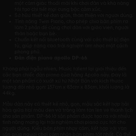
một cảm giác thoải mái khi chơi đàn và khả năng
tái tạo chi tiết mọi cung bậc cảm xúc.
Sở hữu thiết kế đơn giản, thân thiện với người dùng.
Tính năng Twin Piano, cho phép chia bàn phím ra
làm 2 phần để cùng chơi đàn với giáo viên, người
thân hoặc bạn bè.
Chuẩn kết nối bluetooth cùng với các thiết bị điện
tử, giúp nâng cao trải nghiệm âm nhạc một cách
phong phú.
Đàn điện piano apollo DP-66
Không phải ngẫu nhiên, Music talent lại giới thiệu đến
các bạn chiếc đàn piano của hãng Apollo này. Đây là
một sản phẩm có xuất xứ từ Nhật Bản với kích thước
tương đối nhỏ gọn: 137cm x 83cm x 83cm, khối lượng là
44kg.
Mẫu đàn này có thiết kế nhỏ, gọn, màu sắc kết hợp hài
hòa giữa hai màu đen và trắng làm tôn lên vẻ thanh lịch
cho sản phẩm. DP-66 là sản phẩm được tạo ra với nhiều
tính năng mang lại trải nghiệm chơi piano cực tốt cho
người dùng. Kiểu bàn phím nhạy cảm, kết hợp với vân
sần giúp người chơi cảm nhận bàn phím tốt nhất. Có thể