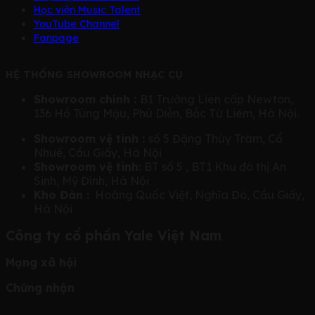
Học viện Music Talent
YouTube Channel
Fanpage
HỆ THỐNG SHOWROOM NHẠC CỤ
Showroom chính :
B1 Trường Liên cấp Newton,
136 Hồ Tùng Mậu, Phú Diễn, Bắc Từ Liêm, Hà Nội.
Showroom vệ tinh :
số 5 Đặng Thùy Trâm, Cổ
Nhuế, Cầu Giấy, Hà Nội
Showroom vệ tinh:
BT số 5 , BT1 Khu đô thị An
Sinh, Mỹ Đình, Hà Nội
Kho Đàn :
Hoàng Quốc Việt, Nghĩa Đô, Cầu Giấy,
Hà Nội
Công ty cổ phần Yale Việt Nam
Mạng xã hội
Chứng nhận