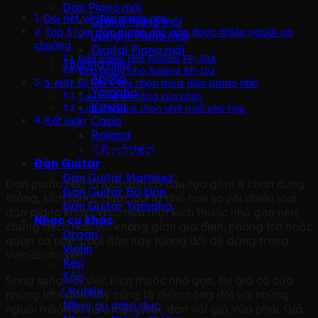
Đàn Piano mới
Đôi nét về đàn piano nhỏ
Grand Piano mới
Top 3 loại đàn piano nhỏ gọn được nhiều người ưa
Upright Piano mới
chuộng
Digital Piano mới
Đàn piano nhỏ Roland FP-30X
Thương hiệu
Đàn piano nhỏ Roland RP-102
Apollo
3. Một số lưu ý khi chọn mua đàn piano nhỏ
Yamaha
Lưu ý về độ nặng của phím
Kawai
Lưu ý khi lựa chọn ghế ngồi phù hợp
Casio
Kết luận
Roland
Đôi nét về đàn piano nhỏ
C.Bechstein
Đàn Guitar
Đàn Guitar Martinez
Đàn piano nhỏ là loại đàn có cấu tạo gồm 4 chân đứng
Đàn Guitar Ba Đờn
thẳng, kích thước được coi là nhỏ hơn so với nhiều loại
Đàn Guitar Yamaha
đàn piano khác. Vì sở hữu một kích thước nhỏ gọn nên
Nhạc cụ khác
chúng thích hợp với không gian gia đình, phòng trà hoặc
Organ
quán cà phê. Loại đàn này tương đối dễ dàng trong
Violin
việc di chuyển.
Kèn
Sáo
Song song với việc kích thước nhỏ gọn, thì giá cả của
Ukulele
những loại đàn này cũng là điểm cộng đối với những
Nhạc cụ giáo dục
người muốn sở hữu một chiếc đàn với giá vừa phải. Giá