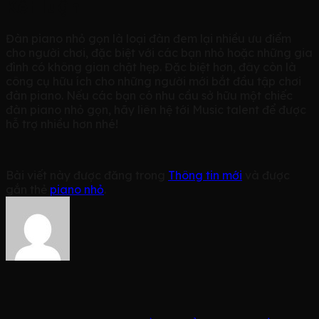
Kết luận
Đàn piano nhỏ gọn là loại đàn đem lại nhiều ưu điểm
cho người chơi, đặc biệt với các bạn nhỏ hoặc những gia
đình có không gian chật hẹp. Đặc biệt hơn, đây còn là
công cụ hữu ích cho những người mới bắt đầu tập chơi
đàn piano. Nếu các bạn có nhu cầu sở hữu một chiếc
đàn piano nhỏ gọn, hãy liên hệ tới Music talent để được
hỗ trợ nhiều hơn nhé!
Bài viết này được đăng trong
Thông tin mới
và được
gắn thẻ
piano nhỏ
.