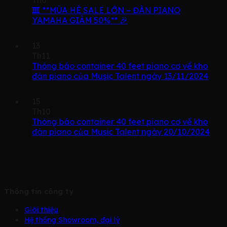
🎹 **MÙA HÈ SALE LỚN – ĐÀN PIANO
YAMAHA GIẢM 50%** 🎉
13
Th11
Thông báo container 40 feet piano cơ về kho
đàn piano của Music Talent ngày 13/11/2024
15
Th10
Thông báo container 40 feet piano cơ về kho
đàn piano của Music Talent ngày 20/10/2024
Thông tin công ty
Giới thiệu
Hệ thống Showroom, đại lý