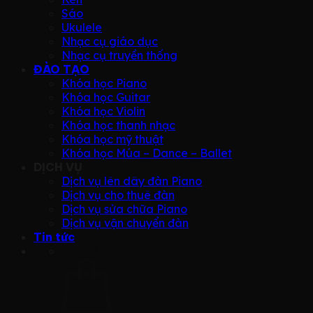
Sáo
Ukulele
Nhạc cụ giáo dục
Nhạc cụ truyền thống
ĐÀO TẠO
Khóa học Piano
Khóa học Guitar
Khóa học Violin
Khóa học thanh nhạc
Khóa học mỹ thuật
Khóa học Múa – Dance – Ballet
DỊCH VỤ
Dịch vụ lên dây đàn Piano
Dịch vụ cho thuê đàn
Dịch vụ sửa chữa Piano
Dịch vụ vận chuyển đàn
Tin tức
Giỏ hàng