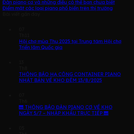
Đàn piano cơ và những điều có thể bạn chưa biết
Điểm mặt các loại piano phổ biến trên thị trường
Bài viết gần đây
07
Th11
Hội chợ mùa Thu 2025 tại Trung tâm Hội chợ
Triển lãm Quốc gia
13
Th8
THÔNG BÁO HẠ CÔNG CONTAINER PIANO
NHẬT BẢN VỀ KHO ĐÊM 13/8/2025
07
Th6
🎹 THÔNG BÁO ĐÀN PIANO CƠ VỀ KHO
NGÀY 5/7 – NHẬP KHẨU TRỰC TIẾP 🎹
05
Th6