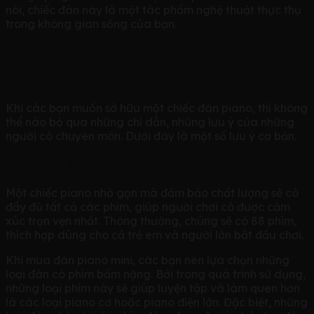
nói, chiếc đàn này là một tác phẩm nghệ thuật thực thụ
trong không gian sống của bạn.
3. Một số lưu ý khi chọn mua đàn
piano nhỏ
Khi các bạn muốn sở hữu một chiếc đàn piano, thì không
thể nào bỏ qua những chỉ dẫn, những lưu ý của những
người có chuyên môn. Dưới đây là một số lưu ý cơ bản.
Lưu ý về độ nặng của phím
Một chiếc piano nhỏ gọn mà đảm bảo chất lượng sẽ có
đầy đủ tất cả các phím, giúp người chơi có được cảm
xúc trọn vẹn nhất. Thông thường, chúng sẽ có 88 phím,
thích hợp dùng cho cả trẻ em và người lớn bắt đầu chơi.
Khi mua đàn piano mini, các bạn nên lựa chọn những
loại đàn có phím bấm nặng. Bởi trong quá trình sử dụng,
những loại phím này sẽ giúp luyện tập và làm quen hơn
là các loại piano cơ hoặc piano điện lớn. Đặc biệt, những