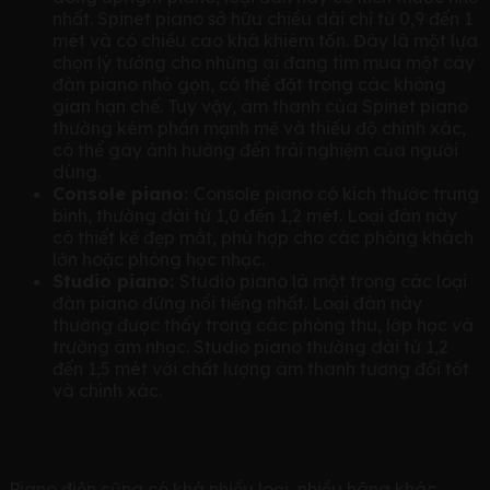
nhất. Spinet piano sở hữu chiều dài chỉ từ 0,9 đến 1
mét và có chiều cao khá khiêm tốn. Đây là một lựa
chọn lý tưởng cho những ai đang tìm mua một cây
đàn piano nhỏ gọn, có thể đặt trong các không
gian hạn chế. Tuy vậy, âm thanh của Spinet piano
thường kém phần mạnh mẽ và thiếu độ chính xác,
có thể gây ảnh hưởng đến trải nghiệm của người
dùng.
Console piano:
Console piano có kích thước trung
bình, thường dài từ 1,0 đến 1,2 mét. Loại đàn này
có thiết kế đẹp mắt, phù hợp cho các phòng khách
lớn hoặc phòng học nhạc.
Studio piano:
Studio piano là một trong các loại
đàn piano đứng nổi tiếng nhất. Loại đàn này
thường được thấy trong các phòng thu, lớp học và
trường âm nhạc. Studio piano thường dài từ 1,2
đến 1,5 mét với chất lượng âm thanh tương đối tốt
và chính xác.
Các loại đàn piano điện
Piano điện cũng có khá nhiều loại, nhiều hãng khác