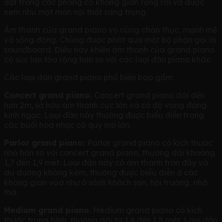
đặt trong các phòng có không gian rộng rãi và được
xem như một món nội thất sang trọng.
Âm thanh của grand piano vô cùng chân thực, mạnh mẽ
và sống động. Chúng được phát qua một bộ phận gọi là
soundboard. Điều này khiến âm thanh của grand piano
có sức lan tỏa rộng hơn so với các loại đàn piano khác.
Các loại đàn grand piano phổ biến bao gồm:
Concert grand piano:
Concert grand piano dài đến
hơn 2m, sở hữu âm thanh cực lớn và có độ vang đáng
kinh ngạc. Loại đàn này thường được biểu diễn trong
các buổi hòa nhạc có quy mô lớn.
Parlor grand piano:
Parlor grand piano có kích thước
nhỏ hơn so với concert grand piano, thường dài khoảng
1,7 đến 1,9 mét. Loại đàn này có âm thanh tròn đầy và
du dương không kém, thường được biểu diễn ở các
không gian vừa như ở sảnh khách sạn, hội trường, nhà
thờ.
Medium grand piano
: Medium grand piano có kích
thước trung bình, thường dài từ 1,6 đến 1,8 mét. Loại đàn