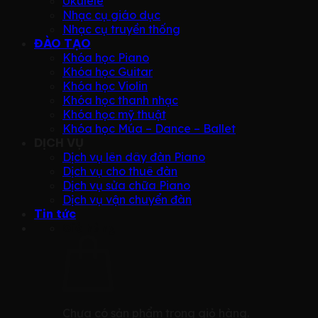
Ukulele
Nhạc cụ giáo dục
Nhạc cụ truyền thống
ĐÀO TẠO
Khóa học Piano
Khóa học Guitar
Khóa học Violin
Khóa học thanh nhạc
Khóa học mỹ thuật
Khóa học Múa – Dance – Ballet
DỊCH VỤ
Dịch vụ lên dây đàn Piano
Dịch vụ cho thuê đàn
Dịch vụ sửa chữa Piano
Dịch vụ vận chuyển đàn
Tin tức
Giỏ hàng
Chưa có sản phẩm trong giỏ hàng.