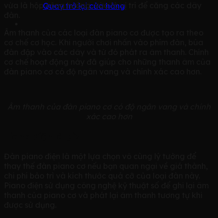
vừa là hộp cộng hưởng, vừa là vị trí để căng các dây
Quay trở lại cửa hàng
đàn.
Âm thanh của các loại đàn piano cơ được tạo ra theo
cơ chế cơ học. Khi người chơi nhấn vào phím đàn, búa
đàn đập vào các dây và từ đó phát ra âm thanh. Chính
cơ chế hoạt động này đã giúp cho những thanh âm của
đàn piano cơ có độ ngân vang và chính xác cao hơn.
Âm thanh của đàn piano cơ có độ ngân vang và chính
xác cao hơn
Piano điện là gì?
Đ
àn piano điện là một lựa chọn vô cùng lý tưởng để
thay thế đàn piano cơ nếu bạn quan ngại về giá thành,
chi phí bảo trì và kích thước quá cỡ của loại đàn này.
Piano điện sử dụng công nghệ kỹ thuật số để ghi lại âm
thanh của piano cơ và phát lại âm thanh tương tự khi
được sử dụng.