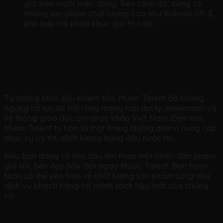
giá trên mười triệu đồng. Bên cạnh đó, cũng có
những sản phẩm chất lượng cao như Roland GP-3,
phù hợp với phân khúc giá trị cao.
Music Talent – Đơn vị cung cấp các
loại đàn piano uy tín và chất lượng
hàng đầu Việt Nam
Từ những khởi đầu khiêm tốn, Music Talent đã không
ngừng nỗ lực để mở rộng mạng lưới đại lý, showroom và
hệ thống giáo dục âm nhạc khắp Việt Nam. Đến nay,
Music Talent tự hào là một trong những đơn vị cung cấp
nhạc cụ uy tín, chất lượng hàng đầu nước ta.
Nếu bạn đang có nhu cầu tìm mua một chiếc đàn piano
giá tốt, bền đẹp hãy đến ngay Music Talent. Bạn hoàn
toàn có thể yên tâm về chất lượng sản phẩm cũng như
dịch vụ khách hàng và chính sách hậu mãi của chúng
tôi.