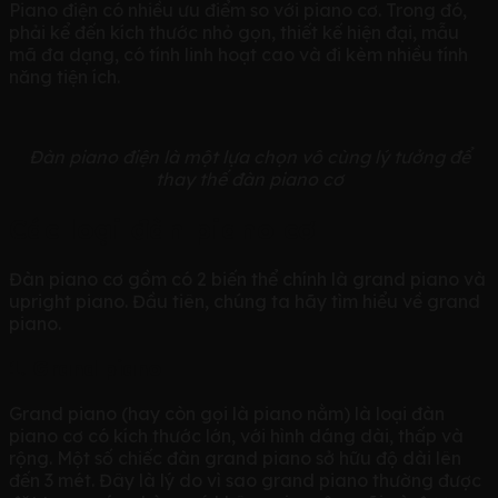
Piano điện có nhiều ưu điểm so với piano cơ. Trong đó,
phải kể đến kích thước nhỏ gọn, thiết kế hiện đại, mẫu
mã đa dạng, có tính linh hoạt cao và đi kèm nhiều tính
năng tiện ích.
Đ
àn piano điện là một lựa chọn vô cùng lý tưởng để
thay thế đàn piano cơ
Các loại đàn piano cơ
Đàn piano cơ gồm có 2 biến thể chính là grand piano và
upright piano. Đầu tiên, chúng ta hãy tìm hiểu về grand
piano.
1. Grand piano
Grand piano (hay còn gọi là piano nằm) là loại đàn
piano cơ có kích thước lớn, với hình dáng dài, thấp và
rộng. Một số chiếc đàn grand piano sở hữu độ dài lên
đến 3 mét. Đây là lý do vì sao grand piano thường được