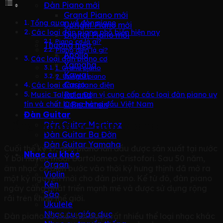
Đàn Piano mới
Grand Piano mới
Tổng quan về đàn piano
Upright Piano mới
Các loại đàn piano phổ biến hiện nay
Digital Piano mới
Piano cơ là gì?
Thương hiệu
Piano điện là gì?
Apollo
Các loại đàn piano cơ
Yamaha
1. Grand piano
Kawai
2. Upright piano
Casio
Các loại đàn piano điện
Roland
Music Talent – Đơn vị cung cấp các loại đàn piano uy
C.Bechstein
tín và chất lượng hàng đầu Việt Nam
Đàn Guitar
Tổng quan về đàn piano
Đàn Guitar Martinez
Đàn Guitar Ba Đờn
Đàn Guitar Yamaha
Cuối thế kỷ 17, đàn piano lần đầu được sản xuất tại nước
Nhạc cụ khác
Ý bởi huyền thoại Bartolomeo Cristofori. Sau 50 năm,
Organ
âm nhạc cổ điển bước vào thời kỳ hưng thịnh đã mở ra
Violin
một kỷ nguyên mới cho đàn piano. Kể từ đó, đàn piano
Kèn
ngày càng phát triển mạnh mẽ và được sử dụng rộng
Sáo
rãi trên khắp thế giới.
Ukulele
Nhạc cụ giáo dục
Đàn piano có thể chơi được rất nhiều thể loại nhạc khác