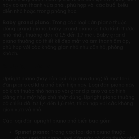
này có âm thanh vừa phải, phù hợp với các buổi biểu
diễn nhỏ hoặc trong phòng học.
Baby grand piano:
Trong các loại đàn piano thuộc
dòng grand piano, baby grand piano sở hữu kích thước
nhỏ nhất, thường dài từ 1,5 đến 1,7 mét. Baby grand
piano thường có thiết kế đẹp mắt và âm thanh ấm áp,
phù hợp với các không gian nhỏ như căn hộ, phòng
khách.
2. Upright piano
Upright piano (hay còn gọi là piano đứng) là một loại
đàn piano cơ khá phổ biến hiện nay. Loại đàn piano này
có kích thước nhỏ hơn so với grand piano và có hình
dáng như một hộp chữ nhật đứng. Upright piano thường
có chiều dài từ 1,4 đến 1,6 mét, thích hợp với các không
gian vừa và nhỏ.
Các loại đàn upright piano phổ biến bao gồm:
Spinet piano:
Trong các loại đàn piano thuộc
dòng upright piano, loại đàn này có kích thước nhỏ