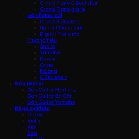
Grand Piano C.Bechstein
Grand Piano giá rẻ
Đàn Piano mới
Grand Piano mới
Upright Piano mới
Digital Piano mới
Thương hiệu
Apollo
Yamaha
Kawai
Casio
Roland
C.Bechstein
Đàn Guitar
Đàn Guitar Martinez
Đàn Guitar Ba Đờn
Đàn Guitar Yamaha
Nhạc cụ khác
Organ
Violin
Kèn
Sáo