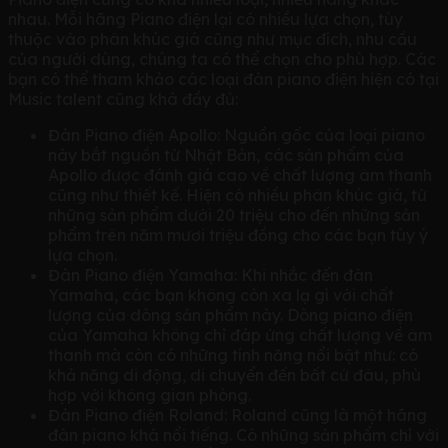
nhau. Mỗi hãng Piano điện lại có nhiều lựa chọn, tùy
thuộc vào phân khúc giá cũng như mục đích, nhu cầu
của người dùng, chúng ta có thể chọn cho phù hợp. Các
bạn có thể tham khảo các loại đàn piano điện hiện có tại
Music talent cũng khá đầy đủ:
Đàn Piano điện Apollo: Nguồn gốc của loại piano
này bắt nguồn từ Nhật Bản, các sản phẩm của
Apollo được đánh giá cao về chất lượng âm thanh
cũng như thiết kế. Hiện có nhiều phân khúc giá, từ
những sản phẩm dưới 20 triệu cho đến những sản
phẩm trên năm mươi triệu đồng cho các bạn tùy ý
lựa chọn.
Đàn Piano điện Yamaha: Khi nhắc đến đàn
Yamaha, các bạn không còn xa lạ gì với chất
lượng của dòng sản phẩm này. Dòng piano điện
của Yamaha không chỉ đáp ứng chất lượng về âm
thanh mà còn có những tính năng nổi bật như: có
khả năng di động, di chuyển đến bất cứ đâu, phù
hợp với không gian phòng.
Đàn Piano điện Roland: Roland cũng là một hãng
đàn piano khá nổi tiếng. Có những sản phẩm chỉ với