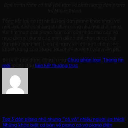
Bạn hoàn toàn có thể yên tâm về chất lượng đàn piano
tại Music Talent
Tổng kết lại, có rất nhiều loại đàn piano khác nhau và
mỗi loại đều có những ưu điểm cũng như hạn chế riêng.
Khi tìm mua đàn piano, bạn cần cân nhắc nhu cầu và
mục đích sử dụng của mình để có thể chọn được loại
đàn phù hợp nhất. Liên hệ ngay với đội ngũ chăm sóc
khách hàng của Music Talent để được tư vấn miễn phí!
Bài viết này được đăng trong
Chưa phân loại
,
Thông tin
mới
. Đánh dấu
liên kết thường trực
.
Top 3 đàn piano nhỏ nhưng “có võ” nhiều người ưa thích
Những khác biệt cơ bản về piano cơ và piano điện