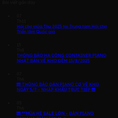
Bài viết gần đây
07
Th11
Hội chợ mùa Thu 2025 tại Trung tâm Hội chợ
Triển lãm Quốc gia
13
Th8
THÔNG BÁO HẠ CÔNG CONTAINER PIANO
NHẬT BẢN VỀ KHO ĐÊM 13/8/2025
07
Th6
🎹 THÔNG BÁO ĐÀN PIANO CƠ VỀ KHO
NGÀY 5/7 – NHẬP KHẨU TRỰC TIẾP 🎹
05
Th6
🎹 **MÙA HÈ SALE LỚN – ĐÀN PIANO