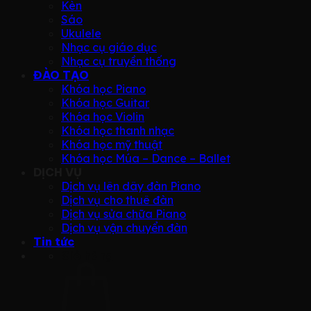
Kèn
Sáo
Ukulele
Nhạc cụ giáo dục
Nhạc cụ truyền thống
ĐÀO TẠO
Khóa học Piano
Khóa học Guitar
Khóa học Violin
Khóa học thanh nhạc
Khóa học mỹ thuật
Khóa học Múa – Dance – Ballet
DỊCH VỤ
Dịch vụ lên dây đàn Piano
Dịch vụ cho thuê đàn
Dịch vụ sửa chữa Piano
Dịch vụ vận chuyển đàn
Tin tức
Giỏ hàng