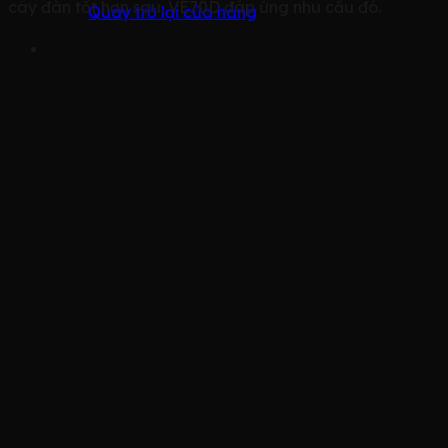
cây đàn tốt hơn sau. VE70D đáp ứng nhu cầu đó.
Quay trở lại cửa hàng
Sản phẩm tương tự