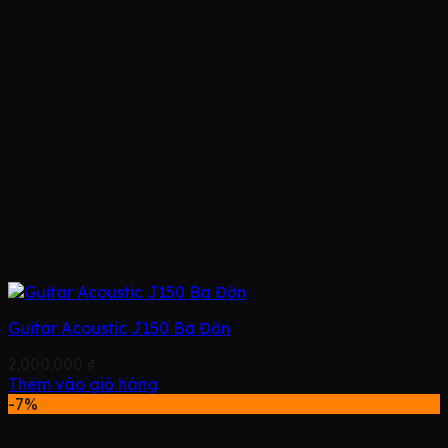
Guitar Acoustic J150 Ba Đờn
2.000.000
₫
Thêm vào giỏ hàng
-7%