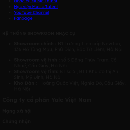
Nhạc cụ Music Talent
Học viện Music Talent
YouTube Channel
Fanpage
HỆ THỐNG SHOWROOM NHẠC CỤ
Showroom chính :
B1 Trường Liên cấp Newton,
136 Hồ Tùng Mậu, Phú Diễn, Bắc Từ Liêm, Hà Nội.
Showroom vệ tinh :
số 5 Đặng Thùy Trâm, Cổ
Nhuế, Cầu Giấy, Hà Nội
Showroom vệ tinh:
BT số 5 , BT1 Khu đô thị An
Sinh, Mỹ Đình, Hà Nội
Kho Đàn :
Hoàng Quốc Việt, Nghĩa Đô, Cầu Giấy,
Hà Nội
Công ty cổ phần Yale Việt Nam
Mạng xã hội
Chứng nhận