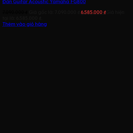
Đàn Guitar Acoustic Yamaha FG800
7.090.000
₫
Giá gốc là: 7.090.000 ₫.
6.585.000
₫
Giá hiện
tại là: 6.585.000 ₫.
Thêm vào giỏ hàng