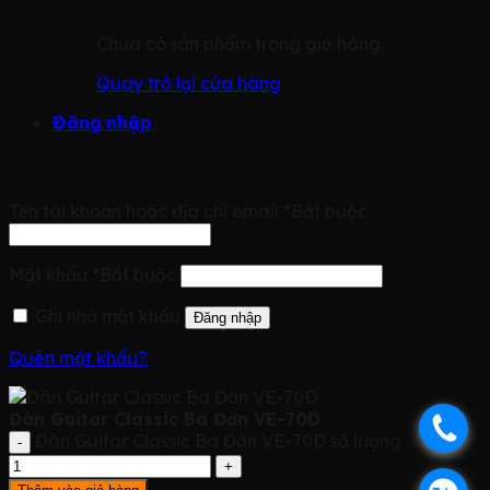
Chưa có sản phẩm trong giỏ hàng.
Quay trở lại cửa hàng
Đăng nhập
Đăng nhập
Tên tài khoản hoặc địa chỉ email
*
Bắt buộc
Mật khẩu
*
Bắt buộc
Ghi nhớ mật khẩu
Đăng nhập
Quên mật khẩu?
Đàn Guitar Classic Ba Đờn VE-70D
.
Đàn Guitar Classic Ba Đờn VE-70D số lượng