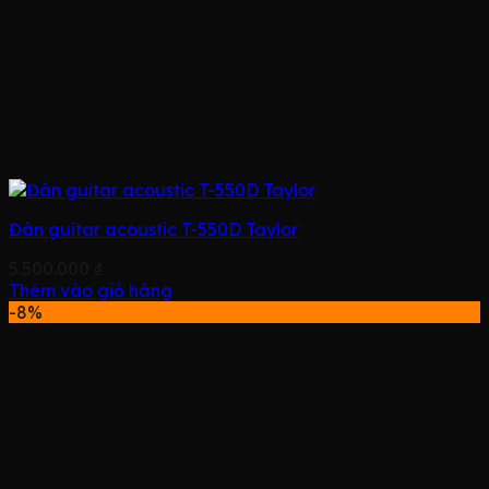
Đàn guitar acoustic T-550D Taylor
5.500.000
₫
Thêm vào giỏ hàng
-8%