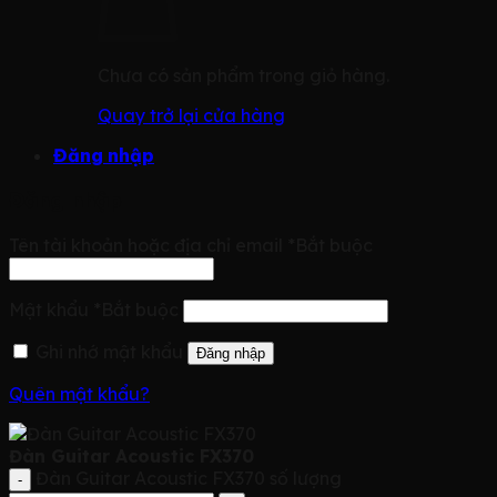
Chưa có sản phẩm trong giỏ hàng.
Quay trở lại cửa hàng
Đăng nhập
Đăng nhập
Tên tài khoản hoặc địa chỉ email
*
Bắt buộc
Mật khẩu
*
Bắt buộc
Ghi nhớ mật khẩu
Đăng nhập
Quên mật khẩu?
Đàn Guitar Acoustic FX370
Đàn Guitar Acoustic FX370 số lượng