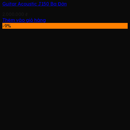
Guitar Acoustic J150 Ba Đờn
2.000.000
₫
Thêm vào giỏ hàng
-9%