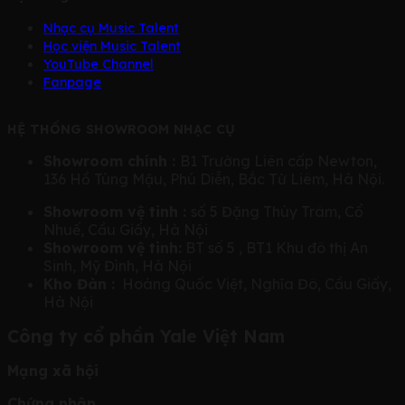
Nhạc cụ Music Talent
Học viện Music Talent
YouTube Channel
Fanpage
HỆ THỐNG SHOWROOM NHẠC CỤ
Showroom chính :
B1 Trường Liên cấp Newton,
136 Hồ Tùng Mậu, Phú Diễn, Bắc Từ Liêm, Hà Nội.
Showroom vệ tinh :
số 5 Đặng Thùy Trâm, Cổ
Nhuế, Cầu Giấy, Hà Nội
Showroom vệ tinh:
BT số 5 , BT1 Khu đô thị An
Sinh, Mỹ Đình, Hà Nội
Kho Đàn :
Hoàng Quốc Việt, Nghĩa Đô, Cầu Giấy,
Hà Nội
Công ty cổ phần Yale Việt Nam
Mạng xã hội
Chứng nhận