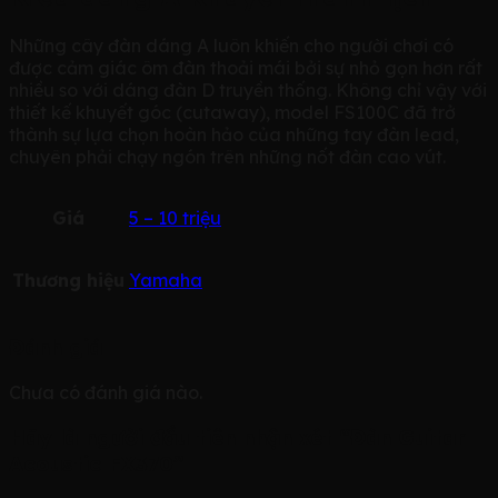
Những cây đàn dáng A luôn khiến cho người chơi có
được cảm giác ôm đàn thoải mái bởi sự nhỏ gọn hơn rất
nhiều so với dáng đàn D truyền thống. Không chỉ vậy với
thiết kế khuyết góc (cutaway), model FS100C đã trở
thành sự lựa chọn hoàn hảo của những tay đàn lead,
chuyên phải chạy ngón trên những nốt đàn cao vút.
Giá
5 – 10 triệu
Thương hiệu
Yamaha
Đánh giá
Chưa có đánh giá nào.
Hãy là người đầu tiên nhận xét “Đàn Guitar
Acoustic FX370”