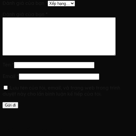
Đánh giá của bạn
*
Đánh giá của bạn
*
Tên
*
Email
*
Lưu tên của tôi, email, và trang web trong trình
duyệt này cho lần bình luận kế tiếp của tôi.
Sản phẩm tương tự