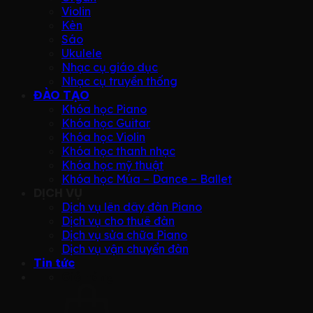
Violin
Kèn
Sáo
Ukulele
Nhạc cụ giáo dục
Nhạc cụ truyền thống
ĐÀO TẠO
Khóa học Piano
Khóa học Guitar
Khóa học Violin
Khóa học thanh nhạc
Khóa học mỹ thuật
Khóa học Múa – Dance – Ballet
DỊCH VỤ
Dịch vụ lên dây đàn Piano
Dịch vụ cho thuê đàn
Dịch vụ sửa chữa Piano
Dịch vụ vận chuyển đàn
Tin tức
Giỏ hàng