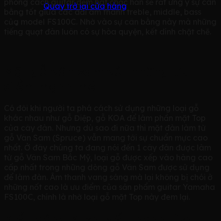
phong cách guitar đệm hát chắc hẳn sẽ rất ưng ý sự cân
Quay trở lại cửa hàng
bằng tốt giữa các dải âm thanh treble, middle, bass
của model FS100C. Nhờ vào sự cân bằng này mà những
tiếng quạt đàn luôn có sự hòa quyện, kết dính chặt chẽ.
Mặt gỗ vân sam với những ưu
điểm mạnh mẽ
Có đôi khi người ta phá cách sử dụng những loại gỗ
khác nhau như gỗ Điệp, gỗ KOA để làm phần mặt Top
của cây đàn. Nhưng dù sao đi nữa thì mặt đàn làm từ
gỗ Vân Sam (Spruce) vẫn mang tới sự chuẩn mực cao
nhất. Ở đây chúng ta đang nói đến 1 cây đàn được làm
từ gỗ Vân Sam Bắc Mỹ, loại gỗ được xếp vào hàng cao
cấp nhất trong những dòng gỗ Vân Sam được sử dụng
để làm đàn. Âm thanh vang sáng mà lại không bị chói ở
những nốt cao là ưu điểm của sản phẩm guitar Yamaha
FS100C, chính là nhờ loại gỗ mặt Top này đem lại.
Kiểu dáng A khuyết thanh lịch