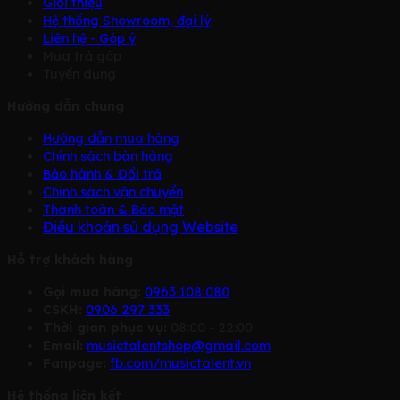
Giới thiệu
Hệ thống Showroom, đại lý
Liên hệ - Góp ý
Mua trả góp
Tuyển dụng
Hướng dẫn chung
Hướng dẫn mua hàng
Chính sách bàn hàng
Bảo hành & Đổi trả
Chính sách vận chuyển
Thanh toán & Bảo mật
Điều khoản sử dụng Website
Hỗ trợ khách hàng
Gọi mua hàng:
0963 108 080
CSKH:
0906 297 333
Thời gian phục vụ:
08:00 - 22:00
Email:
musictalentshop@gmail.com
Fanpage:
fb.com/musictalent.vn
Hệ thống liên kết