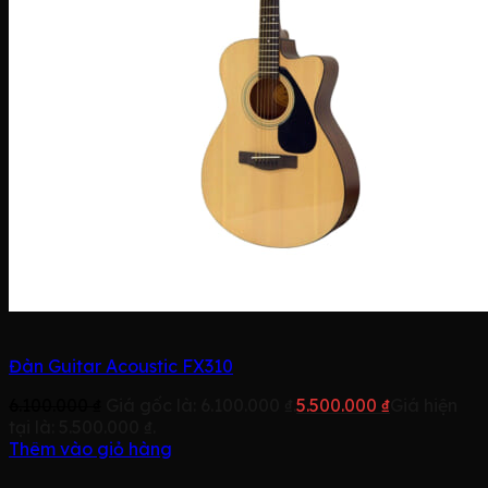
Đàn Guitar Acoustic FX310
6.100.000
₫
Giá gốc là: 6.100.000 ₫.
5.500.000
₫
Giá hiện
tại là: 5.500.000 ₫.
Thêm vào giỏ hàng