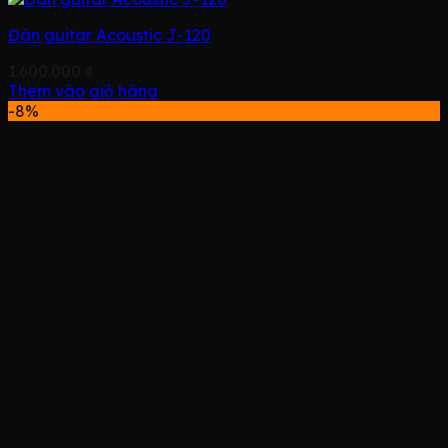
Đàn guitar Acoustic J-120
1.600.000
₫
Thêm vào giỏ hàng
-8%