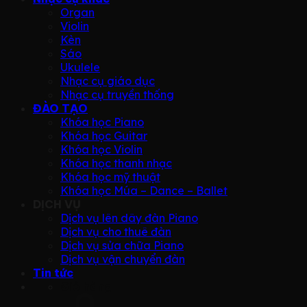
Organ
Violin
Kèn
Sáo
Ukulele
Nhạc cụ giáo dục
Nhạc cụ truyền thống
ĐÀO TẠO
Khóa học Piano
Khóa học Guitar
Khóa học Violin
Khóa học thanh nhạc
Khóa học mỹ thuật
Khóa học Múa – Dance – Ballet
DỊCH VỤ
Dịch vụ lên dây đàn Piano
Dịch vụ cho thuê đàn
Dịch vụ sửa chữa Piano
Dịch vụ vận chuyển đàn
Tin tức
Giỏ hàng