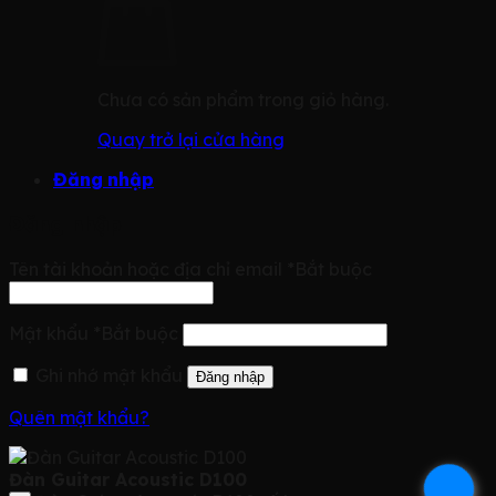
Chưa có sản phẩm trong giỏ hàng.
Quay trở lại cửa hàng
Đăng nhập
Đăng nhập
Tên tài khoản hoặc địa chỉ email
*
Bắt buộc
Mật khẩu
*
Bắt buộc
Ghi nhớ mật khẩu
Đăng nhập
Quên mật khẩu?
Đàn Guitar Acoustic D100
.