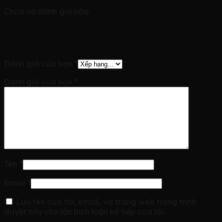
Chưa có đánh giá nào.
Hãy là người đầu tiên nhận xét “Đàn Guitar
Acoustic D100”
Đánh giá của bạn
*
Đánh giá của bạn
*
Tên
*
Email
*
Lưu tên của tôi, email, và trang web trong trình
duyệt này cho lần bình luận kế tiếp của tôi.