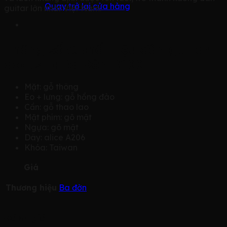
Quay trở lại cửa hàng
guitar lớn nhất Việt Nam.
Thông số & chất liệu đàn guitar
acoustic Ba Đờn D100
Mặt:
gỗ thông
Eo + lưng:
gỗ hồng đào
Cần:
gỗ thao lao
Mặt phím:
gõ mật
Ngựa:
gõ mật
Dây:
alice A206
Khóa:
Taiwan
Giá
Thương hiệu
Ba đờn
Đánh giá