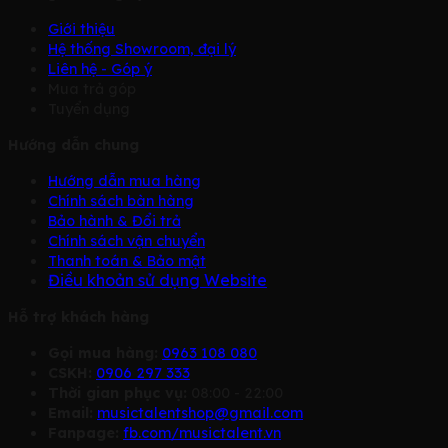
Giới thiệu
Hệ thống Showroom, đại lý
Liên hệ - Góp ý
Mua trả góp
Tuyển dụng
Hướng dẫn chung
Hướng dẫn mua hàng
Chính sách bàn hàng
Bảo hành & Đổi trả
Chính sách vận chuyển
Thanh toán & Bảo mật
Điều khoản sử dụng Website
Hỗ trợ khách hàng
Gọi mua hàng:
0963 108 080
CSKH:
0906 297 333
Thời gian phục vụ:
08:00 - 22:00
Email:
musictalentshop@gmail.com
Fanpage:
fb.com/musictalent.vn