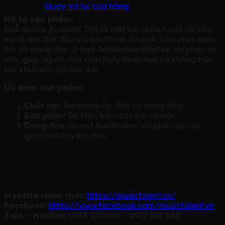
Quay trở lại cửa hàng
Mô tả sản phẩm:
Đàn Guitar Acoustic T70 là một lựa chọn tuyệt vời cho
người mới bắt đầu với âm thanh ổn định, bàn phím bấm
êm và dáng đàn Grand Auditorium thiết kế với phần eo
nhỏ, giúp người chơi cảm thấy thoải mái và không mỏi
tay khi luyện tập lâu dài .
Ưu điểm sản phẩm:
Chất âm:
Âm thanh ổn định và trong trẻo.
Bàn phím:
Gỗ Mật, bấm cực êm và mịn.
Dáng đàn:
Grand Auditorium với phần eo nhỏ,
giảm mỏi tay khi chơi.
Thông tin liên hệ qua hệ thống
Online
Website chính thức
:
https://musictalent.vn/
Facebook
:
https://www.facebook.com/musictalent.vn
Zalo – Hotiline
: 0963 108 080 – 0922 108 080