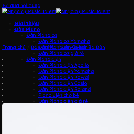
Bỏ qua nội dung
Giới thiệu
Đàn Piano
Đàn Piano cơ
Đàn Piano cơ Yamaha
Trang chủ
/
Đàn Guitar
Đàn Piano cơ Kawai
/
Đàn Guitar Ba Đờn
Đàn Piano cơ giá rẻ
Đàn Piano điện
Đàn Piano điện Apollo
Đàn Piano điện Yamaha
Đàn Piano điện Kawai
Đàn Piano điện Casio
Đàn Piano điện Roland
Piano điện cho bé
Đàn Piano điện giá rẻ
Grand Piano
Grand Piano Yamaha
Grand Piano Kawai
Grand Piano C.Bechstein
Grand Piano giá rẻ