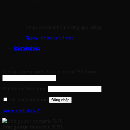
Chưa có sản phẩm trong giỏ hàng.
Quay trở lại cửa hàng
Đăng nhập
Đăng nhập
Tên tài khoản hoặc địa chỉ email
*
Bắt buộc
Mật khẩu
*
Bắt buộc
Ghi nhớ mật khẩu
Đăng nhập
Quên mật khẩu?
Đàn guitar acoustic T-70