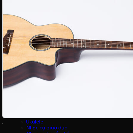
Đàn Piano mới
Grand Piano mới
Upright Piano mới
Digital Piano mới
Thương hiệu
Apollo
Yamaha
Kawai
Casio
Roland
C.Bechstein
Đàn Guitar
Đàn Guitar Martinez
Đàn Guitar Ba Đờn
Đàn Guitar Yamaha
Nhạc cụ khác
Organ
Violin
Kèn
Sáo
Ukulele
Nhạc cụ giáo dục