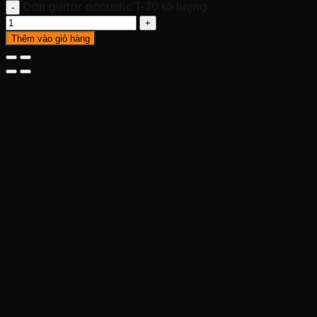
Đàn guitar acoustic T-70 số lượng
Thêm vào giỏ hàng