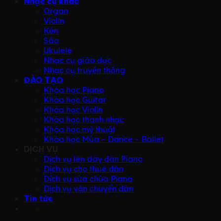
Nhạc cụ khác
Organ
Violin
Kèn
Sáo
Ukulele
Nhạc cụ giáo dục
Nhạc cụ truyền thống
ĐÀO TẠO
Khóa học Piano
Khóa học Guitar
Khóa học Violin
Khóa học thanh nhạc
Khóa học mỹ thuật
Khóa học Múa – Dance – Ballet
DỊCH VỤ
Dịch vụ lên dây đàn Piano
Dịch vụ cho thuê đàn
Dịch vụ sửa chữa Piano
Dịch vụ vận chuyển đàn
Tin tức
Giỏ hàng