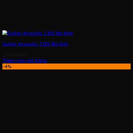
Guitar Acoustic J150 Ba Đờn
2.000.000
₫
Thêm vào giỏ hàng
-4%