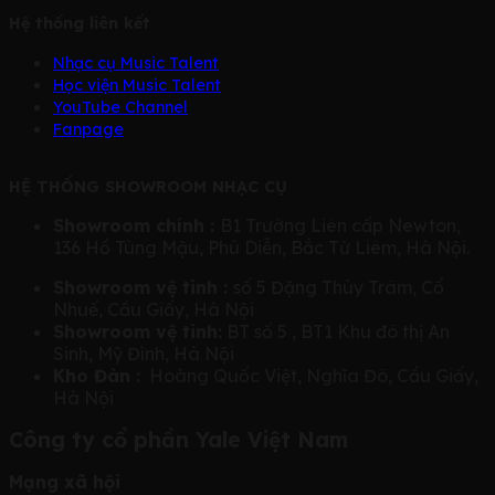
Hệ thống liên kết
Nhạc cụ Music Talent
Học viện Music Talent
YouTube Channel
Fanpage
HỆ THỐNG SHOWROOM NHẠC CỤ
Showroom chính :
B1 Trường Liên cấp Newton,
136 Hồ Tùng Mậu, Phú Diễn, Bắc Từ Liêm, Hà Nội.
Showroom vệ tinh :
số 5 Đặng Thùy Trâm, Cổ
Nhuế, Cầu Giấy, Hà Nội
Showroom vệ tinh:
BT số 5 , BT1 Khu đô thị An
Sinh, Mỹ Đình, Hà Nội
Kho Đàn :
Hoàng Quốc Việt, Nghĩa Đô, Cầu Giấy,
Hà Nội
Công ty cổ phần Yale Việt Nam
Mạng xã hội