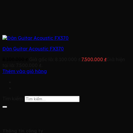
Đàn Guitar Acoustic FX370
8.100.000
₫
Giá gốc là: 8.100.000 ₫.
7.500.000
₫
Giá hiện
tại là: 7.500.000 ₫.
Thêm vào giỏ hàng
Tìm kiếm:
Thông tin công ty