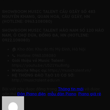
MUSIC TALENT
SHOWROOM MUSIC TALENT CẦU GIẤY SỐ 483
NGUYỄN KHANG, QUAN HOA, CẦU GIẤY, HN
(HOTLINE: 0963.108080)
SHOWROOM MUSIC TALENT HÀO NAM SỐ 120 HÀO
NAM, Ô CHỢ DỪA, ĐỐNG ĐA, HN (HOTLINE:
0922.108080)
🏠 Kho đàn: Khu đô thị Mỹ Đình, Hà Nội
📞 Hotline: 0963.108080
Giới thiệu về Music Talent:
https://youtu.be/U521Ysu8nfg
Website Nhạc cụ:
https://musictalent.vn/
HỆ THỐNG ĐÀO TẠO 10 CƠ SỞ:
http://musictalent.edu.vn
Bài viết này được đăng trong
Thông tin mới
và được
gắn thẻ
Đàn Piano điện
,
mẫu đàn Piano
,
Piano giá rẻ
.