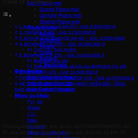
Table of Contents
Đàn Piano mới
Grand Piano mới
Upright Piano mới
Digital Piano mới
1. Astor & Horwood AH-30 – Giá: 9.500.000 đ
Thương hiệu
2. Yamaha P-45 – Giá: 12.500.000 đ
Apollo
3. ASTOR & HORWOOD AH-80 – Giá: 11.500.000đ
Yamaha
4. BOWMAN CX-200 – Giá: 14.500.000 đ
Kawai
CHI TIẾT SẢN PHẨM:
Casio
5. BOWMAN CX-250 – Giá: 16.000.000 đ
Roland
𝐁𝐎𝐖𝐌𝐀𝐍 𝐂𝐗-𝟐𝟓𝟎
C.Bechstein
Một số tính năng nổi bật của 𝐁𝐎𝐖𝐌𝐀𝐍 𝐂𝐗-𝟐𝟓𝟎
Đàn Guitar
6. Yamaha P-125 – Giá: 16.500.000 đ
Đàn Guitar Martinez
7. PIANO YAMAHA ARIUS YDP 103 – Giá: 16.990.000 đ
Đàn Guitar Ba Đờn
HỆ THỐNG NHẠC CỤ LỚN NHẤT MIỀN BẮC TỔNG
Đàn Guitar Yamaha
KHO PIANO MUSIC TALENT
Nhạc cụ khác
Organ
1. Astor & Horwood AH-30 – Giá:
Violin
9.500.000 đ
Kèn
Sáo
Ukulele
Thương hiệu đến từ Anh Quốc ASTOR&HORWOOD AH
Nhạc cụ giáo dục
30 new bóc hộp .Các mẫu đàn anh đi trước là AH-70,