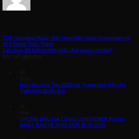
TGĐ Yamaha Music Việt Nam đến thăm Showroom tại
số 5 Đặng Thùy Trâm
Liệu bạn đã biết tư thế ngồi chơi piano chuẩn?
Bài viết gần đây
07
Th11
Hội chợ mùa Thu 2025 tại Trung tâm Hội chợ
Triển lãm Quốc gia
13
Th8
THÔNG BÁO HẠ CÔNG CONTAINER PIANO
NHẬT BẢN VỀ KHO ĐÊM 13/8/2025