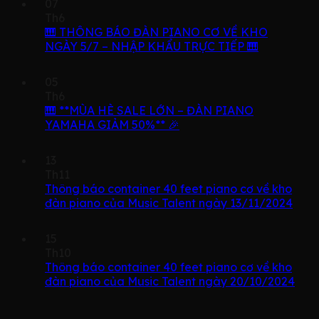
07
Th6
🎹 THÔNG BÁO ĐÀN PIANO CƠ VỀ KHO
NGÀY 5/7 – NHẬP KHẨU TRỰC TIẾP 🎹
05
Th6
🎹 **MÙA HÈ SALE LỚN – ĐÀN PIANO
YAMAHA GIẢM 50%** 🎉
13
Th11
Thông báo container 40 feet piano cơ về kho
đàn piano của Music Talent ngày 13/11/2024
15
Th10
Thông báo container 40 feet piano cơ về kho
đàn piano của Music Talent ngày 20/10/2024