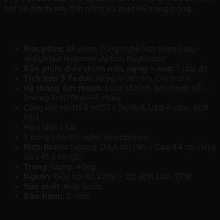
bật về âm thanh, tính năng và thiết kế trang trọng.
CHI TIẾT SẢN PHẨM:
Bàn phím:
88 phím, công nghệ bàn phím Fully-
Weighted Hammer-Action Keyboard
Bàn phím điều chỉnh mức nặng – nhẹ:
7 cấp độ
Tích hợp 3 Pedal:
Vang, Hãm âm, Giảm âm
Hệ thống âm thanh:
Dual 15Wat, Âm thanh nổi –
Stereo Trái/Phải – 3 chiều
Cổng kết nối USB MIDI – In/Out, USB Audio, AUX
Mp3
Màn hình LED
2 cổng cắm tai nghe Headphone
Kích thước:
Ngang 136,6 cm (W) x Cao 84 cm (H) x
Sâu 43,3 cm (D)
Trọng lượng:
40kg
Nguồn:
Điện áp AC 220V – DC 18V, 1.0A, 27W
Sản xuất
: Hàn Quốc
Bảo hành:
2 năm