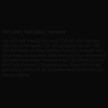
7. PIANO YAMAHA ARIUS YDP 103
– Giá: 16.990.000 đ
YDP 103R | YDP 103W | YDP103S
Xếp vị trí tiếp theo là cây Arius YDP 103 của Yamaha.
Nếu nhìn vẻ bề ngoài, YDP 103 giống hệt với cây YDP
144. Âm thanh và công nghệ kỹ thuật của 2 model này
cũng tương đương nhau. Điểm khác biệt duy nhất nằm ở
cụm phím chức năng. Yamaha Arius YDP 103 chỉ có duy
nhất 1 nút Function. Cũng không sao. Piano chỉ cần 88
phím trắng và đen là đủ với những người thích một cây
đàn gọn gàng.
HỆ THỐNG NHẠC CỤ LỚN NHẤT
MIỀN BẮC TỔNG KHO PIANO