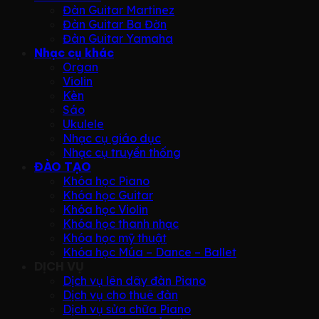
Đàn Guitar Martinez
Đàn Guitar Ba Đờn
Đàn Guitar Yamaha
Nhạc cụ khác
Organ
Violin
Kèn
Sáo
Ukulele
Nhạc cụ giáo dục
Nhạc cụ truyền thống
ĐÀO TẠO
Khóa học Piano
Khóa học Guitar
Khóa học Violin
Khóa học thanh nhạc
Khóa học mỹ thuật
Khóa học Múa – Dance – Ballet
DỊCH VỤ
Dịch vụ lên dây đàn Piano
Dịch vụ cho thuê đàn
Dịch vụ sửa chữa Piano