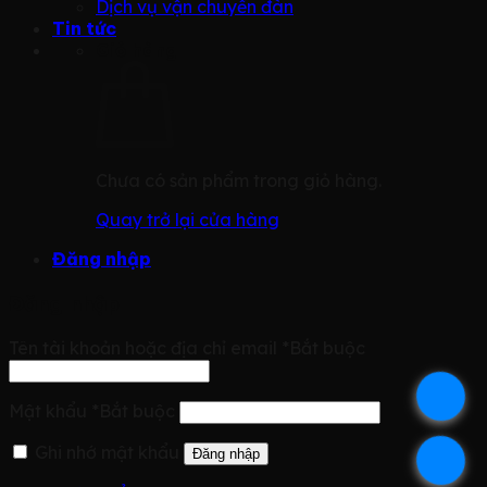
Dịch vụ vận chuyển đàn
Tin tức
Giỏ hàng
Chưa có sản phẩm trong giỏ hàng.
Quay trở lại cửa hàng
Đăng nhập
Đăng nhập
Tên tài khoản hoặc địa chỉ email
*
Bắt buộc
.
Mật khẩu
*
Bắt buộc
Ghi nhớ mật khẩu
Đăng nhập
.