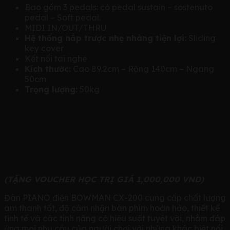
Bao gồm 3 pedals: có pedal sustain – sostenuto
pedal – Soft pedal.
MIDI IN/OUT/THRU
Hệ thống nắp trược nhẹ nhàng tiện lợi:
Sliding
key cover
Kết nối tai nghe
Kích thước:
Cao 89.2cm – Rộng 140cm – Ngang
50cm
Trọng lượng:
50kg
4. BOWMAN CX-200 – Giá:
14.500.000 đ
(TẶNG VOUCHER HỌC TRỊ GIÁ 1,000,000 VND)
Đàn PIANO điện BOWMAN CX-200 cung cấp chất lượng
âm thanh tốt, độ cảm nhận bàn phím hoàn hảo, thiết kế
tinh tế và các tính năng có hiệu suất tuyệt vời, nhằm đáp
ứng mọi nhu cầu của người chơi với những khác biệt nổi