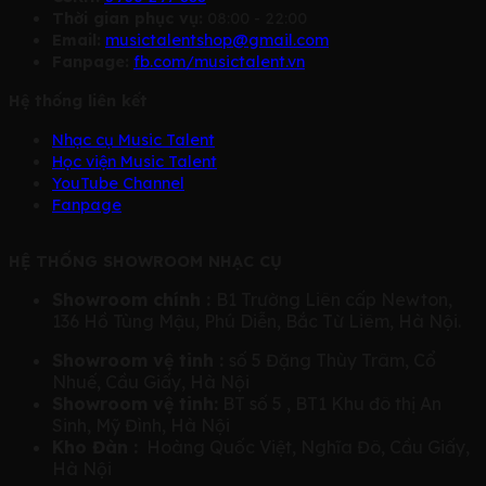
Thời gian phục vụ:
08:00 - 22:00
Email:
musictalentshop@gmail.com
Fanpage:
fb.com/musictalent.vn
Hệ thống liên kết
Nhạc cụ Music Talent
Học viện Music Talent
YouTube Channel
Fanpage
HỆ THỐNG SHOWROOM NHẠC CỤ
Showroom chính :
B1 Trường Liên cấp Newton,
136 Hồ Tùng Mậu, Phú Diễn, Bắc Từ Liêm, Hà Nội.
Showroom vệ tinh :
số 5 Đặng Thùy Trâm, Cổ
Nhuế, Cầu Giấy, Hà Nội
Showroom vệ tinh:
BT số 5 , BT1 Khu đô thị An
Sinh, Mỹ Đình, Hà Nội
Kho Đàn :
Hoàng Quốc Việt, Nghĩa Đô, Cầu Giấy,
Hà Nội