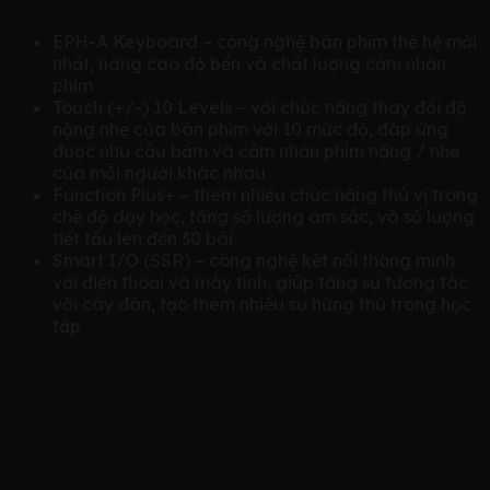
EPH-A Keyboard – công nghệ bàn phím thế hệ mới
nhất, nâng cao độ bền và chất lượng cảm nhận
phím
Touch (+/-) 10 Levels – với chức năng thay đổi độ
nặng nhẹ của bàn phím với 10 mức độ, đáp ứng
được nhu cầu bấm và cảm nhận phím nặng / nhẹ
của mỗi người khác nhau
Function Plus+ – thêm nhiều chức năng thú vị trong
chế độ dạy học, tăng số lượng âm sắc, và số lượng
tiết tấu lên đến 30 bài
Smart I/O (SSR) – công nghệ kết nối thông minh
với điện thoại và máy tính, giúp tăng sự tương tác
với cây đàn, tạo thêm nhiều sự hứng thú trong học
tập
6. Yamaha P-125 – Giá: 16.500.000
đ