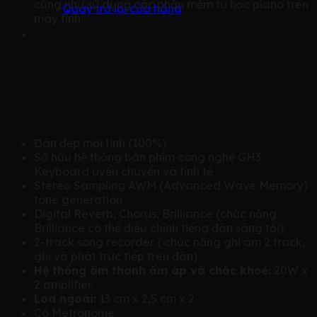
cũng như sử dụng các phần mềm tự học piano trên
Quay trở lại cửa hàng
máy tính.
3. ASTOR & HORWOOD AH-80 –
Giá: 11.500.000đ
Đàn đẹp mới tinh (100%)
Sở hữu hệ thống bàn phím công nghệ GH3
Keyboard uyển chuyển và tinh tế
Stereo Sampling AWM (Advanced Wave Memory)
tone generation
Digital Reverb, Chorus, Brilliance (chức năng
Brilliance có thể điều chỉnh tiếng đàn sáng tối).
2-track song recorder ( chức năng ghi âm 2 track,
ghi và phát trực tiếp trên đàn)
Hệ thống âm thanh ấm áp và chắc khoẻ:
20W x
2 amplifier.
Loa ngoài:
13 cm x 2,5 cm x 2
Có Metronome