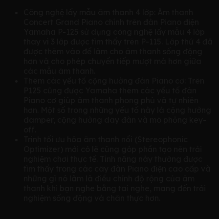
Công nghệ lấy mẫu âm thanh 4 lớp: Âm thanh
Concert Grand Piano chính trên đàn Piano điện
Yamaha P-125 sử dụng công nghệ lấy mẫu 4 lớp
thay vì 3 lớp được tìm thấy trên P-115. Lớp thứ 4 đã
được thêm vào để làm cho âm thanh sống động
hơn và cho phép chuyển tiếp mượt mà hơn giữa
các mẫu âm thanh.
Thêm các yếu tố cộng hưởng đàn Piano cơ: Trên
P125 cũng được Yamaha thêm các yếu tố đàn
Piano cơ giúp âm thanh phong phú và tự nhiên
hơn. Một số trong những yếu tố này là cộng hưởng
damper, cộng hưởng dây đàn và mô phỏng key-
off.
Trình tối ưu hóa âm thanh nổi (Stereophonic
Optimizer) mới có lẽ cũng góp phần tạo nên trải
nghiệm chơi thực tế. Tính năng này thường được
tìm thấy trong các cây đàn Piano điện cao cấp và
những gì nó làm là điều chỉnh độ rộng của âm
thanh khi bạn nghe bằng tai nghe, mang đến trải
nghiệm sống động và chân thực hơn.