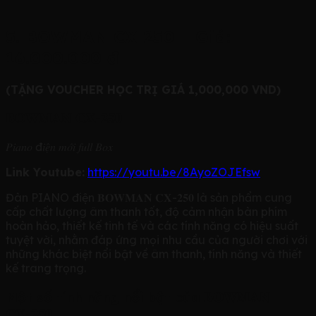
5. BOWMAN CX-250 – Giá:
16.000.000 đ
(TẶNG VOUCHER HỌC TRỊ GIÁ 1,000,000 VND)
𝐁𝐎𝐖𝐌𝐀𝐍 𝐂𝐗-𝟐𝟓𝟎
𝑃𝑖𝑎𝑛𝑜 đ𝑖𝑒̣̂𝑛 𝑚𝑜̛́𝑖 𝑓𝑢𝑙𝑙 𝐵𝑜𝑥
Link Youtube:
https://youtu.be/8AyoZOJEfsw
Đàn PIANO điện 𝐁𝐎𝐖𝐌𝐀𝐍 𝐂𝐗-𝟐𝟓𝟎 là sản phẩm cung
cấp chất lượng âm thanh tốt, độ cảm nhận bàn phím
hoàn hảo, thiết kế tinh tế và các tính năng có hiệu suất
tuyệt vời, nhằm đáp ứng mọi nhu cầu của người chơi với
những khác biệt nổi bật về âm thanh, tính năng và thiết
kế trang trọng.
Một số tính năng nổi bật của 𝐁𝐎𝐖𝐌𝐀𝐍
𝐂𝐗-𝟐𝟓𝟎