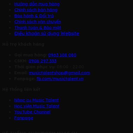
Hướng dẫn mua hàng
Chính sách bàn hàng
Bảo hành & Đổi trả
Chính sách vận chuyển
Thanh toán & Bảo mật
Điều khoản sử dụng Website
Hỗ trợ khách hàng
Gọi mua hàng:
0963 108 080
CSKH:
0906 297 333
Thời gian phục vụ:
08:00 - 22:00
Email:
musictalentshop@gmail.com
Fanpage:
fb.com/musictalent.vn
Hệ thống liên kết
Nhạc cụ Music Talent
Học viện Music Talent
YouTube Channel
Fanpage