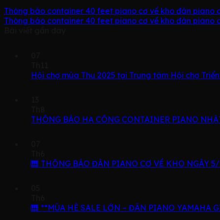
Thông báo container 40 feet piano cơ về kho đàn piano 
Thông báo container 40 feet piano cơ về kho đàn piano
Bài viết gần đây
07
Th11
Hội chợ mùa Thu 2025 tại Trung tâm Hội chợ Triể
13
Th8
THÔNG BÁO HẠ CÔNG CONTAINER PIANO NHẬT
07
Th6
🎹 THÔNG BÁO ĐÀN PIANO CƠ VỀ KHO NGÀY 5/7
05
Th6
🎹 **MÙA HÈ SALE LỚN – ĐÀN PIANO YAMAHA G