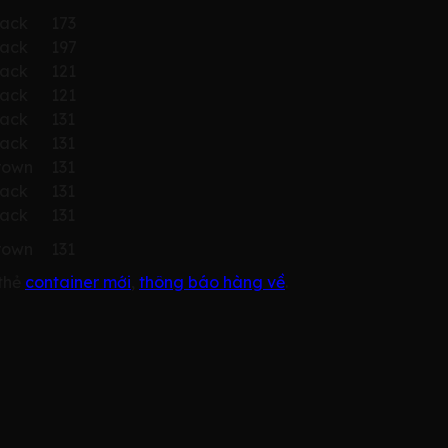
lack
173
lack
197
lack
121
lack
121
lack
131
lack
131
rown
131
lack
131
lack
131
rown
131
thẻ
container mới
,
thông báo hàng về
.