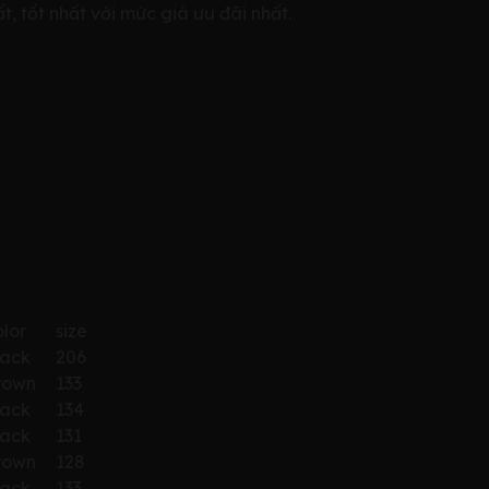
 tốt nhất với mức giá ưu đãi nhất.
olor
size
lack
206
rown
133
lack
134
lack
131
rown
128
lack
133