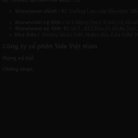
HỆ THỐNG SHOWROOM NHẠC CỤ
Showroom chính :
B1 Trường Liên cấp Newton, 136
Showroom vệ tinh :
số 5 Đặng Thùy Trâm, Cổ Nhuế
Showroom vệ tinh:
BT số 5 , BT1 Khu đô thị An Sinh
Kho Đàn :
Hoàng Quốc Việt, Nghĩa Đô, Cầu Giấy, 
Công ty cổ phần Yale Việt Nam
Mạng xã hội
Chứng nhận