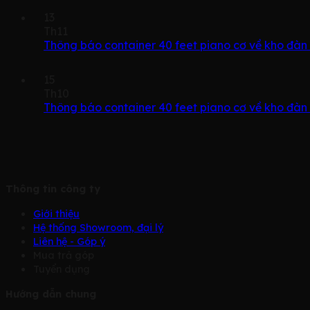
13
Th11
Thông báo container 40 feet piano cơ về kho đàn
15
Th10
Thông báo container 40 feet piano cơ về kho đàn
Thông tin công ty
Giới thiệu
Hệ thống Showroom, đại lý
Liên hệ - Góp ý
Mua trả góp
Tuyển dụng
Hướng dẫn chung