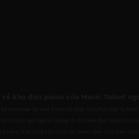
 cơ về kho đàn piano của Music Ta
ơ về kho đàn piano của Music Talent n
hạ container 40 feet Piano cơ nhập khẩu trực tiếp từ Nhật
, phân khúc giá hợp lý. Chúng tôi đã kiểm định hàng hóa ng
 càng, tỉ mỉ từng cây trước khi quyết định chốt giao dịch.