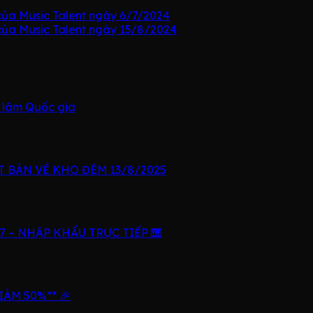
của Music Talent ngày 6/7/2024
 của Music Talent ngày 15/8/2024
n lãm Quốc gia
 BẢN VỀ KHO ĐÊM 13/8/2025
 – NHẬP KHẨU TRỰC TIẾP 🎹
IẢM 50%** 🎉