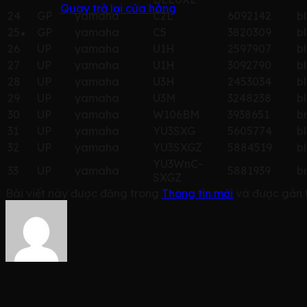
Quay trở lại cửa hàng
24
GP
yamaha
C2L
6092142
b
25
GP
yamaha
C5
3820309
b
26
UP
yamaha
U1H
2597907
b
27
UP
yamaha
U1H
3092790
b
28
UP
yamaha
U3H
2453034
b
29
UP
yamaha
U3M
3248238
b
30
UP
yamaha
W106BM
3938651
b
31
UP
yamaha
YU3SXG
5605774
b
32
UP
yamaha
YU3SXGZ
5884519
b
YU3WnC-
33
UP
yamaha
5881939
b
SXGZ
Bài viết này được đăng trong
Thông tin mới
và được gắn 