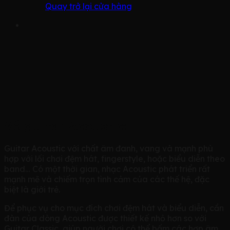
Quay trở lại cửa hàng
Về guitar Acoustic:
Guitar Acoustic với chất âm đanh, vang và mạnh phù
hợp với lối chơi đệm hát, fingerstyle, hoặc biểu diễn theo
band… Có một thời gian, nhạc Acoustic phát triển rất
mạnh mẽ và chiếm trọn tình cảm của các thế hệ, đặc
biệt là giới trẻ.
Để phục vụ cho mục đích chơi đệm hát và biểu diễn, cần
đàn của dòng Acoustic được thiết kế nhỏ hơn so với
Guitar Classic, giúp người chơi có thể bấm các hợp âm