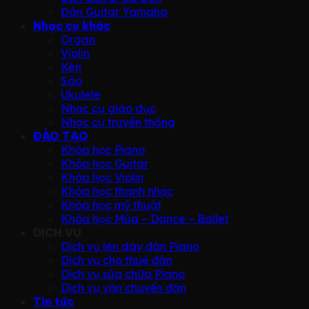
Đàn Guitar Yamaha
Nhạc cụ khác
Organ
Violin
Kèn
Sáo
Ukulele
Nhạc cụ giáo dục
Nhạc cụ truyền thống
ĐÀO TẠO
Khóa học Piano
Khóa học Guitar
Khóa học Violin
Khóa học thanh nhạc
Khóa học mỹ thuật
Khóa học Múa – Dance – Ballet
DỊCH VỤ
Dịch vụ lên dây đàn Piano
Dịch vụ cho thuê đàn
Dịch vụ sửa chữa Piano
Dịch vụ vận chuyển đàn
Tin tức