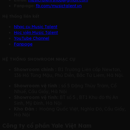
Fanpage:
fb.com/musictalent.vn
Hệ thống liên kết
Nhạc cụ Music Talent
Học viện Music Talent
YouTube Channel
Fanpage
HỆ THỐNG SHOWROOM NHẠC CỤ
Showroom chính :
B1 Trường Liên cấp Newton,
136 Hồ Tùng Mậu, Phú Diễn, Bắc Từ Liêm, Hà Nội.
Showroom vệ tinh :
số 5 Đặng Thùy Trâm, Cổ
Nhuế, Cầu Giấy, Hà Nội
Showroom vệ tinh:
BT số 5 , BT1 Khu đô thị An
Sinh, Mỹ Đình, Hà Nội
Kho Đàn :
Hoàng Quốc Việt, Nghĩa Đô, Cầu Giấy,
Hà Nội
Công ty cổ phần Yale Việt Nam