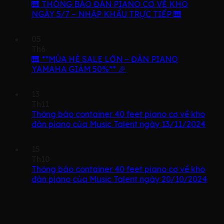
🎹 THÔNG BÁO ĐÀN PIANO CƠ VỀ KHO
NGÀY 5/7 – NHẬP KHẨU TRỰC TIẾP 🎹
05
Th6
🎹 **MÙA HÈ SALE LỚN – ĐÀN PIANO
YAMAHA GIẢM 50%** 🎉
13
Th11
Thông báo container 40 feet piano cơ về kho
đàn piano của Music Talent ngày 13/11/2024
15
Th10
Thông báo container 40 feet piano cơ về kho
đàn piano của Music Talent ngày 20/10/2024