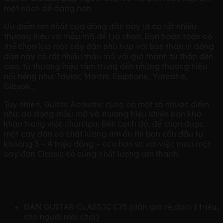
một cách dễ dàng hơn.
Ưu điểm lớn nhất của dòng đàn này là có rất nhiều
thương hiệu và mẫu mã để lựa chọn. Bạn hoàn toàn có
thể chọn lựa một cây đàn phù hợp với bản thân vì dòng
đàn này có rất nhiều mẫu mã với giá thành từ thấp đến
cao, từ thương hiệu tầm trung đến những thương hiệu
nổi tiếng như: Taylor, Martin, Epiphone, Yamaha,
Gibson…
Tuy nhiên, Guitar Acoustic cũng có một số nhược điểm
như: đa dạng mẫu mã và thương hiệu khiến bạn khó
khăn trong việc chọn lựa. Bên cạnh đó, để chọn được
một cây đàn có chất lượng âm ổn thì bạn cần đầu tư
khoảng 3 – 4 triệu đồng – cao hơn so với việc mua một
cây đàn Classic có cùng chất lượng âm thanh.
Một số mẫu guitar Classic chất lượng trên
thị trường:
ĐÀN GUITAR CLASSIC C75 (đàn giá rẻ,dưới 1 triệu,
cho người mới chơi)