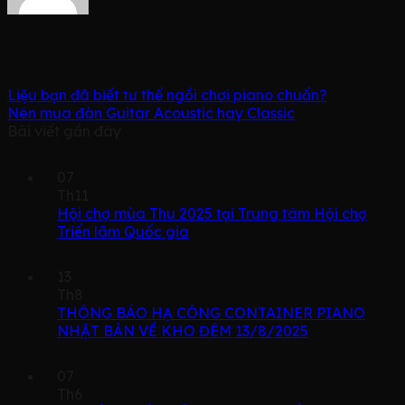
Liệu bạn đã biết tư thế ngồi chơi piano chuẩn?
Nên mua đàn Guitar Acoustic hay Classic
Bài viết gần đây
07
Th11
Hội chợ mùa Thu 2025 tại Trung tâm Hội chợ
Triển lãm Quốc gia
13
Th8
THÔNG BÁO HẠ CÔNG CONTAINER PIANO
NHẬT BẢN VỀ KHO ĐÊM 13/8/2025
07
Th6