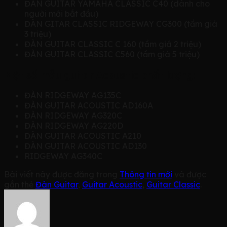
ĐÀN GUITAR YAMAHA CLASSIC C40 (dành cho
người mới bắt đầu)
ĐÀN GITAR CLASSIC RIDGEWAY CG300 (tầm giá
3 triệu)
ĐÀN GUITAR CLASSIC C 160 (tầm giá 2 triệu)
ĐÀN GUITAR CLASSIC C560 (tầm giá 5 triệu)
Một số mẫu guitar Acoustic chất lượng:
ĐÀN RIDGEWAY AG135C
ĐÀN GUITAR ACOUSTIC AD160A
ĐÀN RIDGEWAY AG320C
ĐÀN RIDGEWAY AG220D
ĐÀN GUITAR ACOUSTIC A210
ĐÀN GUITAR ACOUSTIC AD130
RIDGEWAY AG340C
Bài viết này được đăng trong
Thông tin mới
và được
gắn thẻ
Đàn Guitar
,
Guitar Acoustic
,
Guitar Classic
.