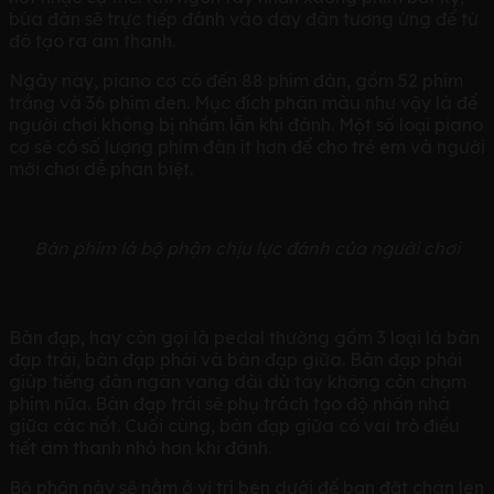
búa đàn sẽ trực tiếp đánh vào dây đàn tương ứng để từ
đó tạo ra âm thanh.
Ngày nay, piano cơ có đến 88 phím đàn, gồm 52 phím
trắng và 36 phím đen. Mục đích phân màu như vậy là để
người chơi không bị nhầm lẫn khi đánh. Một số loại piano
cơ sẽ có số lượng phím đàn ít hơn để cho trẻ em và người
mới chơi dễ phân biệt.
Bàn phím là bộ phận chịu lực đánh của người chơi
Bàn đạp
Bàn đạp, hay còn gọi là pedal thường gồm 3 loại là bàn
đạp trái, bàn đạp phải và bàn đạp giữa. Bàn đạp phải
giúp tiếng đàn ngân vang dài dù tay không còn chạm
phím nữa. Bàn đạp trái sẽ phụ trách tạo độ nhấn nhá
giữa các nốt. Cuối cùng, bàn đạp giữa có vai trò điều
tiết âm thanh nhỏ hơn khi đánh.
Bộ phận này sẽ nằm ở vị trí bên dưới để bạn đặt chân lên