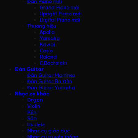
Đàn Piano mới
Grand Piano mới
Upright Piano mới
Digital Piano mới
Thương hiệu
Apollo
Yamaha
Kawai
Casio
Roland
C.Bechstein
Đàn Guitar
Đàn Guitar Martinez
Đàn Guitar Ba Đờn
Đàn Guitar Yamaha
Nhạc cụ khác
Organ
Violin
Kèn
Sáo
Ukulele
Nhạc cụ giáo dục
Nhạc cụ truyền thống