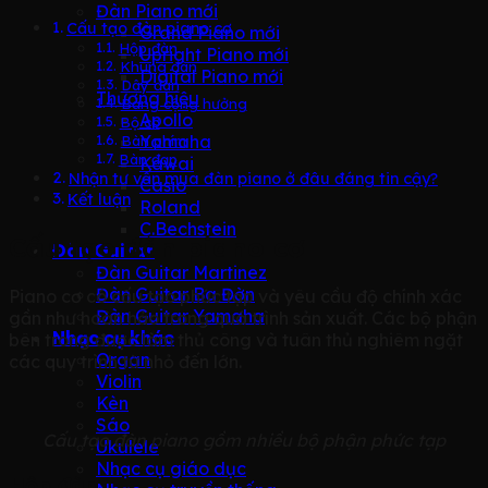
Đàn Piano mới
Cấu tạo đàn piano cơ
Grand Piano mới
Hộp đàn
Upright Piano mới
Khung đàn
Digital Piano mới
Dây đàn
Thương hiệu
Bảng cộng hưởng
Apollo
Bộ cơ
Yamaha
Bàn phím
Bàn đạp
Kawai
Nhận tư vấn mua đàn piano ở đâu đáng tin cậy?
Casio
Kết luận
Roland
C.Bechstein
Cấu tạo đàn piano cơ
Đàn Guitar
Đàn Guitar Martinez
Đàn Guitar Ba Đờn
Piano cơ có cấu tạo phức tạp và yêu cầu độ chính xác
Đàn Guitar Yamaha
gần như hoàn hảo trong quá trình sản xuất. Các bộ phận
Nhạc cụ khác
bên trong được làm thủ công và tuân thủ nghiêm ngặt
Organ
các quy trình từ nhỏ đến lớn.
Violin
Kèn
Sáo
Cấu tạo đàn piano gồm nhiều bộ phận phức tạp
Ukulele
Nhạc cụ giáo dục
Hộp đàn