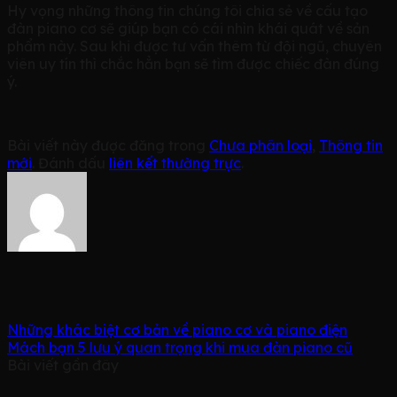
Hy vọng những thông tin chúng tôi chia sẻ về cấu tạo
đàn piano cơ sẽ giúp bạn có cái nhìn khái quát về sản
phẩm này. Sau khi được tư vấn thêm từ đội ngũ, chuyên
viên uy tín thì chắc hẳn bạn sẽ tìm được chiếc đàn đúng
ý.
Bài viết này được đăng trong
Chưa phân loại
,
Thông tin
mới
. Đánh dấu
liên kết thường trực
.
Những khác biệt cơ bản về piano cơ và piano điện
Mách bạn 5 lưu ý quan trọng khi mua đàn piano cũ
Bài viết gần đây