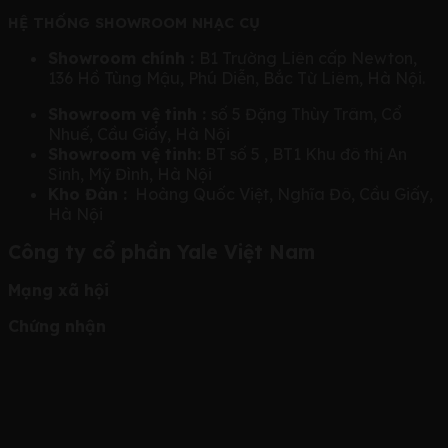
HỆ THỐNG SHOWROOM NHẠC CỤ
Showroom chính :
B1 Trường Liên cấp Newton,
136 Hồ Tùng Mậu, Phú Diễn, Bắc Từ Liêm, Hà Nội.
Showroom vệ tinh :
số 5 Đặng Thùy Trâm, Cổ
Nhuế, Cầu Giấy, Hà Nội
Showroom vệ tinh:
BT số 5 , BT1 Khu đô thị An
Sinh, Mỹ Đình, Hà Nội
Kho Đàn :
Hoàng Quốc Việt, Nghĩa Đô, Cầu Giấy,
Hà Nội
Công ty cổ phần Yale Việt Nam
Mạng xã hội
Chứng nhận