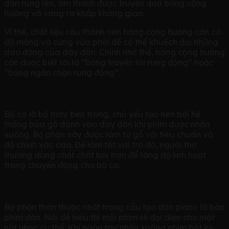
đàn rung lên, âm thanh được truyền qua bảng cộng
hưởng và vang ra khắp không gian.
Vì thế, chất liệu cấu thành nên bảng cộng hưởng cần có
độ mỏng và cứng vừa phải để có thể khuếch đại những
dao động của dây đàn. Chính nhờ thế, bảng cộng hưởng
còn được biết tới là “bảng truyền tải rung động” hoặc
“bảng ngăn chặn rung động”.
Bộ cơ
Bộ cơ là bộ máy bên trong, chủ yếu tạo nên bởi hệ
thống búa gõ đánh vào dây đàn khi phím được nhấn
xuống. Bộ phận này được làm từ gỗ với tiêu chuẩn và
độ chính xác cao. Để làm tốt vai trò đó, người thợ
thường dùng chất chất bôi trơn để tăng độ linh hoạt
trong chuyển động cho bộ cơ.
Bàn phím
Bộ phận thân thuộc nhất trong cấu tạo đàn piano là bàn
phím đàn. Nói dễ hiểu thì mỗi phím sẽ đại diện cho một
nốt nhạc cụ thể. Khi ngón tay nhấn xuống phím bất kỳ,