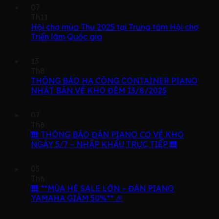
07
Th11
Hội chợ mùa Thu 2025 tại Trung tâm Hội chợ
Triển lãm Quốc gia
13
Th8
THÔNG BÁO HẠ CÔNG CONTAINER PIANO
NHẬT BẢN VỀ KHO ĐÊM 13/8/2025
07
Th6
🎹 THÔNG BÁO ĐÀN PIANO CƠ VỀ KHO
NGÀY 5/7 – NHẬP KHẨU TRỰC TIẾP 🎹
05
Th6
🎹 **MÙA HÈ SALE LỚN – ĐÀN PIANO
YAMAHA GIẢM 50%** 🎉