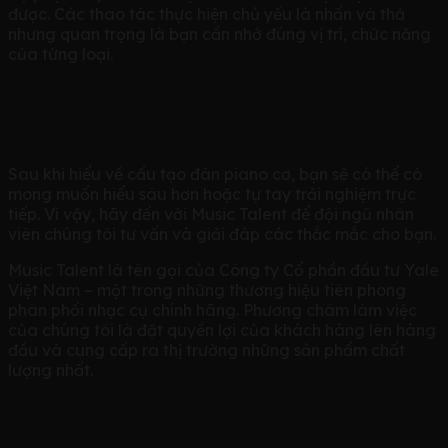
được. Các thao tác thực hiện chủ yếu là nhấn và thả
nhưng quan trọng là bạn cần nhớ đúng vị trí, chức năng
của từng loại.
Nhận tư vấn mua đàn piano ở
đâu đáng tin cậy?
Sau khi hiểu về cấu tạo đàn piano cơ, bạn sẽ có thể có
mong muốn hiểu sâu hơn hoặc tự tay trải nghiệm trực
tiếp. Vì vậy, hãy đến với Music Talent để đội ngũ nhân
viên chúng tôi tư vấn và giải đáp các thắc mắc cho bạn.
Music Talent là tên gọi của Công ty Cổ phần đầu tư Yale
Việt Nam – một trong những thương hiệu tiên phong
phân phối nhạc cụ chính hãng. Phương châm làm việc
của chúng tôi là đặt quyền lợi của khách hàng lên hàng
đầu và cung cấp ra thị trường những sản phẩm chất
lượng nhất.
Kết luận