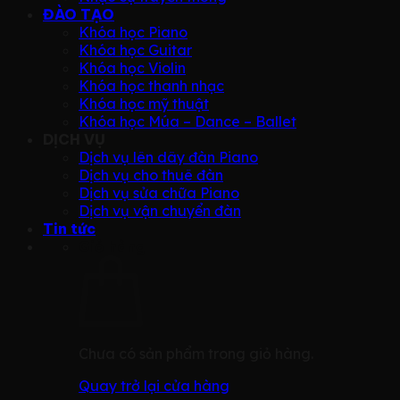
ĐÀO TẠO
Khóa học Piano
Khóa học Guitar
Khóa học Violin
Khóa học thanh nhạc
Khóa học mỹ thuật
Khóa học Múa – Dance – Ballet
DỊCH VỤ
Dịch vụ lên dây đàn Piano
Dịch vụ cho thuê đàn
Dịch vụ sửa chữa Piano
Dịch vụ vận chuyển đàn
Tin tức
Giỏ hàng
Chưa có sản phẩm trong giỏ hàng.
Quay trở lại cửa hàng