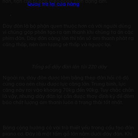
hơn, hạn chế bị bóp méo hoặc biến dạng âm.
Quay trở lại cửa hàng
Dây đàn
Dây đàn là bộ phận quen thuộc hơn cả với người dùng
vì chúng góp phần tạo ra âm thanh khi chúng ta ấn các
phím đàn. Dây đàn càng lớn thì tần số âm thanh phát ra
càng thấp, nên âm lượng sẽ thấp và ngược lại.
Tổng số dây đàn lên tới 220 dây
Ngoài ra, dây đàn được làm bằng thép đàn hồi có độ
cứng cao nên chịu được lực căng lớn. Trung bình, lực
căng này rơi vào khoảng 70kg đến 90kg. Tuy chắc chắn
là vậy, nhưng dây đàn lại cần được thay định kỳ để đảm
bảo chất lượng âm thanh luôn ở trạng thái tốt nhất.
Bảng cộng hưởng
Bảng cộng hưởng có vai trò thiết yếu trong cấu tạo đàn
piano cơ. Đây là một tấm gỗ lớn nằm dưới đây đàn. Khi