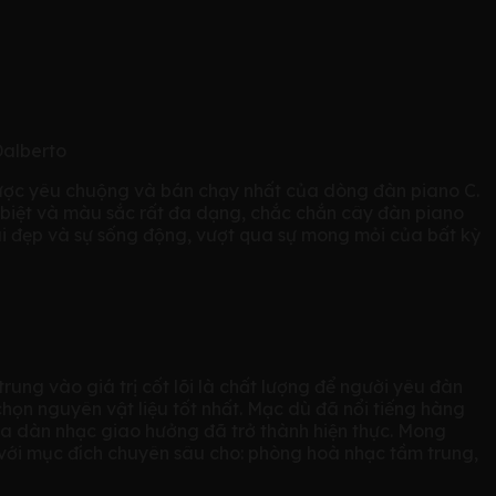
Dalberto
được yêu chuộng và bán chạy nhất của dòng đàn piano C.
c biệt và màu sắc rất đa dạng, chắc chắn cây đàn piano
cái đẹp và sự sống động, vượt qua sự mong mỏi của bất kỳ
trung vào giá trị cốt lõi là chất lượng để người yêu đàn
chọn nguyên vật liệu tốt nhất. Mạc dù đã nổi tiếng hàng
ủa dàn nhạc giao hưởng đã trở thành hiện thực. Mong
 với mục đích chuyên sâu cho: phòng hoà nhạc tầm trung,