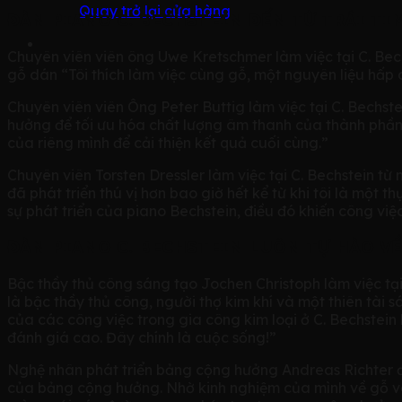
Quay trở lại cửa hàng
ĐÀN PIANO C. BECHSTEIN ĐẾN TỪ TRÁI TI
Chuyên viên viên ông Uwe Kretschmer làm việc tại C. Bech
gỗ dán “Tôi thích làm việc cùng gỗ, một nguyên liệu hấp 
Chuyên viên viên Ông Peter Buttig làm việc tại C. Bechs
hưởng để tối ưu hóa chất lượng âm thanh của thành phần q
của riêng mình để cải thiện kết quả cuối cùng.”
Chuyên viên Torsten Dressler làm việc tại C. Bechstein từ
đã phát triển thú vị hơn bao giờ hết kể từ khi tôi là một 
sự phát triển của piano Bechstein, điều đó khiến công việc
ĐÀN PIANO C. BECHSTEIN LUÔN TỰ HÀO VỀ
Bậc thầy thủ công sáng tạo Jochen Christoph làm việc tạ
là bậc thầy thủ công, người thợ kim khí và một thiên tài
của các công việc trong gia công kim loại ở C. Bechstein 
đánh giá cao. Đây chính là cuộc sống!”
Nghệ nhân phát triển bảng cộng hưởng Andreas Richter đã l
của bảng cộng hưởng. Nhờ kinh nghiệm của mình về gỗ vâ