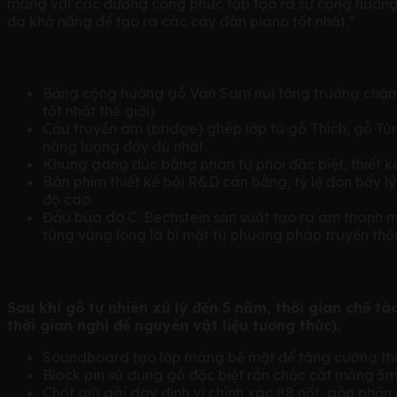
màng với các đường cong phức tạp tạo ra sự cộng hưởng t
đa khả năng để tạo ra các cây đàn piano tốt nhất.”
ĐÀN PIANO C. BECHSTEIN CONCERT NGUYÊ
Bảng cộng hưởng gỗ Vân Sam núi tăng trưởng chậm ở
tốt nhất thế giới)
Cầu truyền âm (bridge) ghép lớp từ gỗ Thích, gỗ T
năng lượng đầy đủ nhất.
Khung gang đúc bằng phân tử phôi đặc biệt, thiết kế
Bàn phím thiết kế bởi R&D cân bằng, tỷ lệ đòn bẩy 
độ cao.
Đầu búa do C. Bechstein sản suất tạo ra âm thanh m
từng vùng lông là bí mật từ phương pháp truyền thố
CHẾ TÁC THỦ CÔNG ĐÀN PIANO C. BECHST
Sau khi gỗ tự nhiên xử lý đến 5 năm, thời gian chế t
thời gian nghỉ để nguyên vật liệu tương thức).
Soundboard tạo lớp màng bề mặt để tăng cường thíc
Block pin sử dụng gỗ đặc biệt rắn chắc cắt mỏng 5
Chốt giữ gài dây định vị chính xác 88 nốt, góp phầ