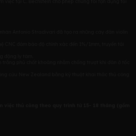
việc tại C. Bechstein cho phép chúng tôi tận dụng tối
ân Antonio Stradivari đã tạo ra những cây đàn violin
ghệ CNC đảm bảo độ chính xác đến 1%/1mm, truyền tải
ng động ly tâm.
m trắng phủ chất khoáng nhằm chống trượt khi đàn ở tốc
 lông cừu New Zealand bằng kỹ thuật khai thác thủ công
m việc thủ công theo quy trình từ 15- 18 tháng (gồm