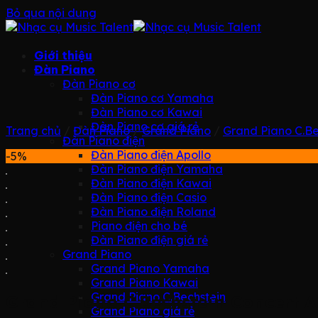
Bỏ qua nội dung
Giới thiệu
Đàn Piano
Đàn Piano cơ
Đàn Piano cơ Yamaha
Đàn Piano cơ Kawai
Đàn Piano cơ giá rẻ
Trang chủ
/
Đàn Piano
/
Grand Piano
/
Grand Piano C.Be
Đàn Piano điện
Đàn Piano điện Apollo
-5%
Đàn Piano điện Yamaha
Đàn Piano điện Kawai
Đàn Piano điện Casio
Đàn Piano điện Roland
Piano điện cho bé
Đàn Piano điện giá rẻ
Grand Piano
Grand Piano Yamaha
Grand Piano Kawai
Grand Piano C.Bechstein
Grand Piano C.Bechstein Concert A
Grand Piano giá rẻ