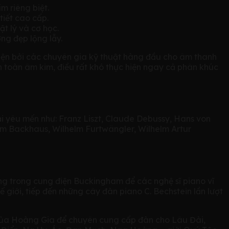
m riêng biệt.
tiết cao cấp.
ật lý và cơ học.
ng đẹp lộng lẫy.
 hiện bởi các chuyên gia kỹ thuật hàng đầu cho âm thanh
 toàn âm kim, điều rất khó thực hiện ngay cả phân khúc
đại yêu mến như: Franz Liszt, Claude Debussy, Hans von
m Backhaus, Wilhelm Furtwängler, Wilhelm Artur
ng trong cung điện Buckingham để các nghệ sĩ piano vĩ
 giới, tiếp đến những cây đàn piano C. Bechstein lần lượt
 của Hoàng Gia để chuyên cung cấp đàn cho Lâu Đài,