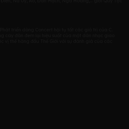
y Điển, Na Uy, Áo, Đan Mạch, Nga Hoàng,… giới Quý Tộc
t triển dòng Concert hội tụ tất các giá trị của C.
ng cây đàn đem lại hiệu suất của một dàn nhạc giao
ợc vị thế hàng đầu Thế Giới với sự đánh giá của các