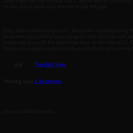
Cung điện của các Hoàng Gia. C. Bechstein lần lượt cun
và các đại sứ quán của Anh trên khắp thế giới.
ĐÀN PIANO CONCERT C. BECHSTEIN “TỐT 
Dòng đàn truyền thống của C. Bechstein nối tiếng hàng t
Bechstein hàng thế kỷ được nâng lên một tầm cao mới vư
hưởng (bộ giây) đã trở thành hiện thực từ đầu thế kỷ 21. 
chuyên gia, nghệ sĩ piano và người yêu thích sự hoàn mỹ 
Giá
Trên 300 triệu
Thương hiệu
C.Bechstein
Đánh giá
Chưa có đánh giá nào.
Hãy là người đầu tiên nhận xét “Grand Piano 