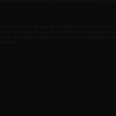
g cấp cho Hoàng Gia Đức, Tây Ban Nha, Bỉ, Hà Lan, Ý, Thụ
CỦA TỐT NHẤT”
hế kỷ nay đã chuyển qua áp dụngcho dòng đàn Academy. Phá
ợt xa định nghĩa về cây đàn piano thông thường, định hướ
Kiệt tác đàn piano C. Bechstein Concert luôn khẳng định đư
toàn diện.
C.Bechstein Concert A192”