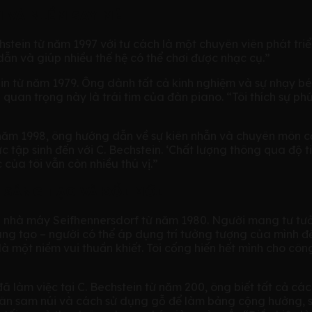
M VÀ NIỀM SAY MÊ
stein từ năm 1997 với tư cách là một chuyên viên phát tri
dẫn và giúp nhiều thế hệ có thể chơi được nhạc cụ.”
tein từ năm 1979. Ông dành tất cả kinh nghiệm và sự nhạy
uan trọng này là trái tim của đàn piano. “Tôi thích sự ph
 năm 1998, ông hướng dẫn về sự kiên nhẫn và chuyên môn cần
thực tập sinh đến với C. Bechstein. ‘Chất lượng thông qua đ
 của tôi vẫn còn nhiều thú vị.”
 SÁNG TẠO VÀ ĐỔI MỚI
i nhà máy Seifhennersdorf từ năm 1980. Người mang tư tưở
 sáng tạo – người có thể áp dụng trí tưởng tượng của mình 
là một niềm vui thuần khiết. Tôi cống hiến hết mình cho côn
àm việc tại C. Bechstein từ năm 200, ông biết tất cả các c
n sam núi và cách sử dụng gỗ để làm bảng cộng hưởng, sư