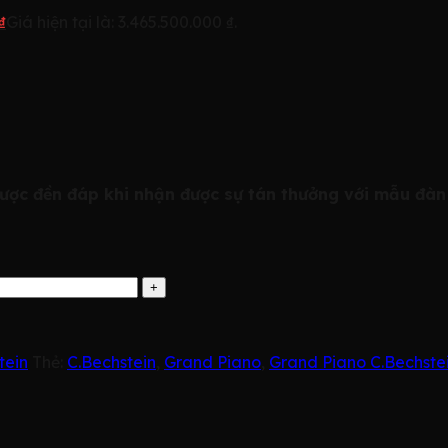
₫
Giá hiện tại là: 3.465.500.000 ₫.
 được đền đáp khi nhận được sự tán thưởng với mẫu đ
tein
Thẻ:
C.Bechstein
,
Grand Piano
,
Grand Piano C.Bechste