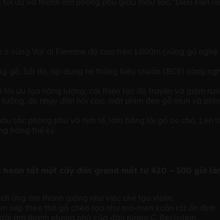
ối ưu và thanh âm phong phú giàu màu sắc.“Điều kiện làm 
N VẬT LIỆU LÀ CAO CẤP NHẤT
 vùng Val di Fiemme độ cao trên 1.000m (vùng gỗ nghệ nh
ùng gỗ, Sồi đỏ, áp dụng hệ thống hiệu chuẩn (BCS) công n
 tối ưu tạo năng lượng, cải thiện tốc độ truyền và giảm ru
lý tưởng, độ nhạy đàn hồi cao, mặt phím đen gỗ mun và phí
àu sắc phong phú và tinh tế, làm bằng lõi gỗ óc chó, Len
ng hàng thế kỷ.
EIN LÀ NGHỆ THUẬT TRÌNH DIỄN
ác hoàn tất một cây đàn grand mất từ 420 – 500 giờ là
h ứng âm thanh giống như việc chế tạo violin.
mm xếp theo thớ gỗ chéo tạo như mô-men xoắn rất ổn định.
n dải âm thanh phong phú của đàn piano C. Bechstein.