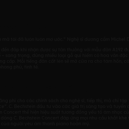
CONCERT A192
 mà tôi đã luôn luôn mơ ước.” Nghệ sĩ dương cầm Michel 
c đền đáp khi nhận được sự tán thưởng với mẫu đàn A192 
ế – sang trọng, dùng nhiều loại gỗ quí hiếm có hoa văn đặ
ẳng cấp. Mỗi tiếng đàn cất lên sẽ mở cửa ra cho tâm hồn, 
hong phú, tinh tế.
HÍ CHO CHÍNH SÁCH TIẾP THỊ
g phí cho các chính sách cho nghệ sĩ, tiếp thị, mà chỉ tập 
e”. C. Bechstein đầu tư vào các giá trị sáng tạo và tuyển 
n Concert thể hiện hiệu suất tương đồng yếu tố âm nhạc c
hì dòng C. Bechstein Concert đáp ứng mọi nhu cầu khắt khe
p của người yêu âm thanh piano hoàn mỹ.