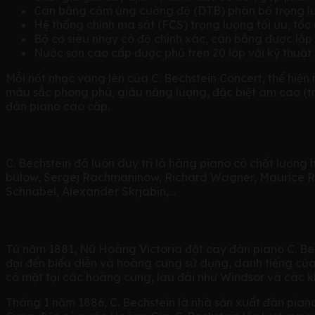
Cân bằng cảm ứng cường độ (DTB) phân bố trọng lượn
Hệ thống chỉnh ma sát (FCS) trọng lượng tối ưu, tốc đ
Bộ cơ siêu nhạy có độ chính xác, cân bằng được lắp r
Nước sơn cao cấp được phủ trên 20 lớp với kỹ thuật
Mỗi nốt nhạc vang lên của C. Bechstein Concert, thể hiện
màu sắc phong phú, giàu năng lượng, đặc biệt âm cao (tr
đàn piano cao cấp.
ĐÀN PIANO C. BECHSTEIN CHẤT LƯỢNG HÀ
C. Bechstein đã luôn duy trì là hãng piano có chất lượng
bülow, Sergej Rachmaninow, Richard Wagner, Maurice Rav
Schnabel, Alexander Skrjabin,…
C. BECHSTEIN BIỂU TƯỢNG PIANO HOÀNG 
Từ năm 1881, Nữ Hoàng Victoria đặt cây đàn piano C. Be
đại đến biểu diễn và hoàng cung sử dụng, danh tiếng của 
có mặt tại các hoàng cung, lâu đài như Windsor và các 
Tháng 1 năm 1886, C. Bechstein là nhà sản xuất đàn pi