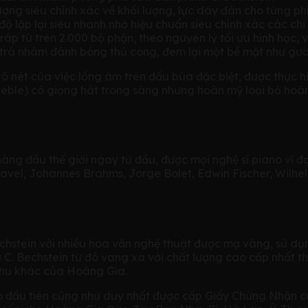
g siêu chính xác về khối lượng, lực dây đàn cho từng phí
ộ lặp lại siêu nhanh nhờ hiệu chuẩn siêu chính xác các chi 
áp từ trên 2.000 bộ phận, theo nguyên lý tối ưu hình học, v
 trà nhám đánh bóng thủ công, đem lại một bề mặt như gươ
 rõ nét của việc lồng âm trên đầu búa đặc biệt, được thực
eble) có giọng hát trong sáng nhưng hoàn mỹ loại bỏ hoàn
NG ĐẦU THẾ GIỚI TRÊN 160 NĂM
 hàng đầu thế giới ngay từ đầu, được mọi nghệ sĩ piano vĩ 
el, Johannes Brahms, Jorge Bolet, Edwin Fischer, Wilhel
GIA CHÂU ÂU
chstein với nhiều hoa văn nghệ thuật được mạ vàng, sử dụ
C. Bechstein từ đó vang xa với chất lượng cao cấp nhất thế
khu khác của Hoàng Gia.
ano đầu tiên cũng như duy nhất được cấp Giấy Chứng Nhận