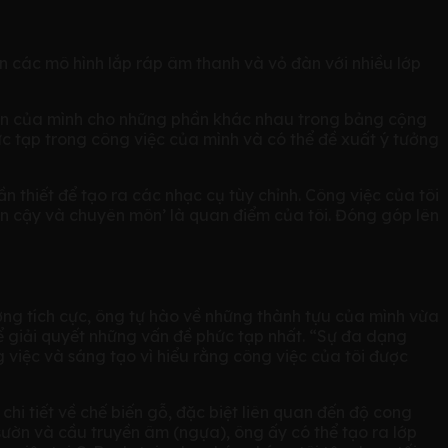
ển các mô hình lắp ráp âm thanh và vỏ đàn với nhiều lớp
 bén của mình cho những phần khác nhau trong bảng cộng
ức tạp trong công việc của mình và có thể đề xuất ý tưởng
 thiết để tạo ra các nhạc cụ tùy chỉnh. Công việc của tôi
ộ tin cậy và chuyên môn’ là quan điểm của tôi. Đóng góp lên
ng tích cực, ông tự hào về những thành tựu của mình vừa
để giải quyết những vấn đề phức tạp nhất. “Sự đa dạng
g việc và sáng tạo vì hiểu rằng công việc của tôi được
hi tiết về chế biến gỗ, đặc biệt liên quan đến độ cong
ờn và cầu truyền âm (ngựa), ông ấy có thể tạo ra lớp