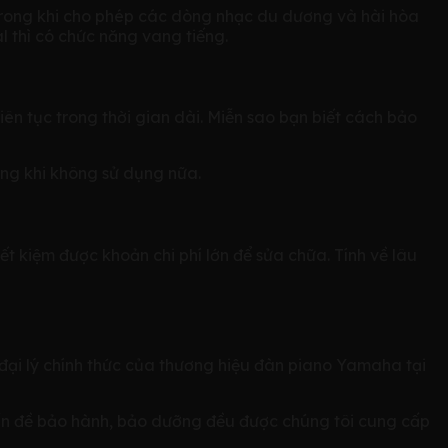
 trong khi cho phép các dòng nhạc du dương và hài hòa
 thì có chức năng vang tiếng.
iên tục trong thời gian dài. Miễn sao bạn biết cách bảo
úng khi không sử dụng nữa.
t kiệm được khoản chi phí lớn để sửa chữa. Tính về lâu
đại lý chính thức của thương hiệu đàn piano Yamaha tại
i vấn đề bảo hành, bảo dưỡng đều được chúng tôi cung cấp