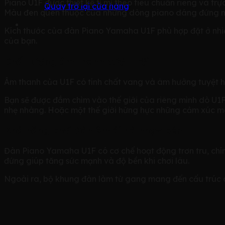
Piano U1F được thiết kế tỉ mỉ theo tiêu chuẩn riêng và tr
Quay trở lại cửa hàng
Màu đen quen thuộc của những dòng piano dáng đứng m
Kích thước của đàn Piano Yamaha U1F phù hợp đặt ở nhiều
của bạn.
Chất lượng âm thanh vượt trội
Âm thanh của U1F có tính chất vang và âm hưởng tuyệt hả
Bạn sẽ được đắm chìm vào thế giới của riêng mình dò U1F
nhẹ nhàng. Hoặc một thế giới hừng hực những cảm xúc mãn
Khả năng chơi đàn êm ái và nhạy bén
Đàn Piano Yamaha U1F có cơ chế hoạt động trơn tru, chí
đứng giúp tăng sức mạnh và độ bền khi chơi lâu.
Ngoài ra, bộ khung đàn làm từ gang mang đến cấu trúc 