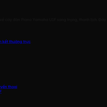
h về cây đàn Piano Yamaha U1F sang trọng, thanh lịch. Đâ
ên kết thường trực
.
yền thoại
F