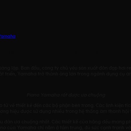
a Yamaha
g đầu trong ngành sản xuất nhạc c
g lập. Ban đầu, công ty chủ yếu sản xuất đàn đạp hơi re
t triển, Yamaha trở thành ông lớn trong ngành dụng cụ âm 
Piano Yamaha rất được ưa chuộng
 về thiết kế đến các bộ phận bên trong. Các linh kiện tíc
ương hiệu được sử dụng nhiều trong hệ thống âm thanh hội 
 đàn ưa chuộng nhất. Các thiết kế của hãng đều mang pho
iano của Yamaha chỉ nằm ở tầm trung, đủ sức cạnh tranh vớ