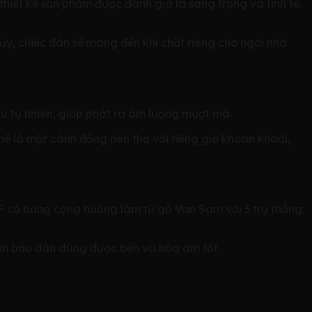
 thiết kế sản phẩm được đánh giá là sang trọng và tinh tế.
y, chiếc đàn sẽ mang đến khí chất riêng cho ngôi nhà
u tự nhiên, giúp phát ra âm lượng mượt mà.
hể là một cánh đồng nên thơ với tiếng gió khoan khoái,
1F có bảng cộng hưởng làm từ gỗ Vân Sam với 3 trụ thẳng
ảm bảo đàn dùng được bền và hòa âm tốt.