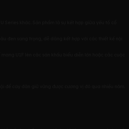
Series khác. Sản phẩm là sự kết hợp giữa yếu tố cổ
àu đen sang trọng, dễ dàng kết hợp với các thiết kế nội
ể mang U1F lên các sân khấu biểu diễn lớn hoặc các cuộc
ội để cây đàn giữ vững được cương vị đó qua nhiều năm.