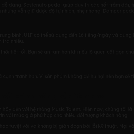
m dễ dàng. Sostenuto pedal giúp duy trì các nốt trầm dài,
g nhưng vẫn giữ được độ tự nhiên, nhẹ nhàng. Damper pedal
Trung bình, U1F có thể sử dụng đến 16 tiếng/ngày và dùng l
 tra nhiều.
hời tiết tốt. Bạn sẽ an tâm hơn khi nếu lỡ quên cất gọn ch
ạnh tranh hơn. Vì sản phẩm không dễ hư hại nên bạn sẽ tiế
phối chính hãng của Yamaha
y đến với hệ thống Music Talent. Hiện nay, chúng tôi là 
ín với mức giá phù hợp cho nhiều đối tượng khách hàng.
nhạc tuyệt vời và không bị gián đoạn bởi lỗi kỹ thuật. Mọ