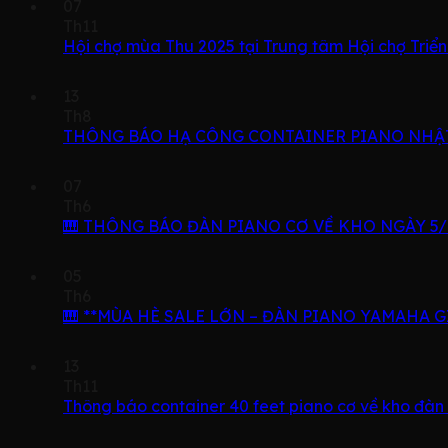
07
Th11
Hội chợ mùa Thu 2025 tại Trung tâm Hội chợ Triể
13
Th8
THÔNG BÁO HẠ CÔNG CONTAINER PIANO NHẬT
07
Th6
🎹 THÔNG BÁO ĐÀN PIANO CƠ VỀ KHO NGÀY 5/7
05
Th6
🎹 **MÙA HÈ SALE LỚN – ĐÀN PIANO YAMAHA G
13
Th11
Thông báo container 40 feet piano cơ về kho đàn