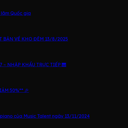
n lãm Quốc gia
 BẢN VỀ KHO ĐÊM 13/8/2025
 – NHẬP KHẨU TRỰC TIẾP 🎹
IẢM 50%** 🎉
 piano của Music Talent ngày 13/11/2024