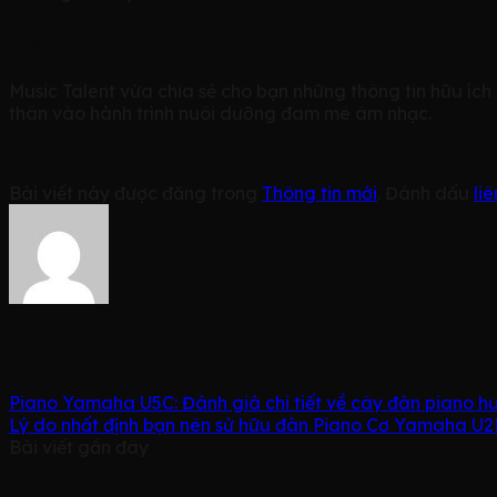
Kết luận
Music Talent vừa chia sẻ cho bạn những thông tin hữu íc
thân vào hành trình nuôi dưỡng đam mê âm nhạc.
Bài viết này được đăng trong
Thông tin mới
. Đánh dấu
li
Piano Yamaha U5C: Đánh giá chi tiết về cây đàn piano hu
Lý do nhất định bạn nên sử hữu đàn Piano Cơ Yamaha U2
Bài viết gần đây