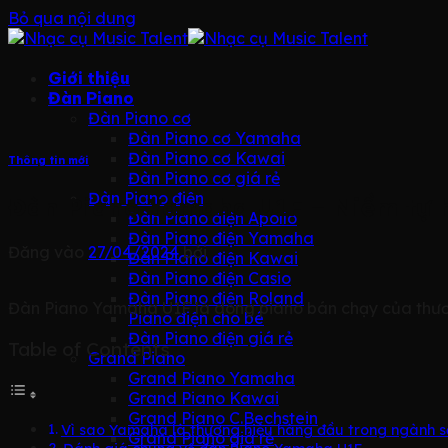
Bỏ qua nội dung
Giới thiệu
Đàn Piano
Đàn Piano cơ
Đàn Piano cơ Yamaha
Đàn Piano cơ Kawai
Thông tin mới
Đàn Piano cơ giá rẻ
Đàn Piano điện
Đàn Piano Yamaha U1F – Niềm tự 
Đàn Piano điện Apollo
Đàn Piano điện Yamaha
Đăng vào
27/04/2024
bởi
Đàn Piano điện Kawai
Đàn Piano điện Casio
Đàn Piano điện Roland
Đàn Piano Yamaha U1F là dòng piano bán chạy của thươ
Piano điện cho bé
Đàn Piano điện giá rẻ
Table of Contents
Grand Piano
Grand Piano Yamaha
Grand Piano Kawai
Grand Piano C.Bechstein
Vì sao Yamaha là thương hiệu hàng đầu trong ngành s
Grand Piano giá rẻ