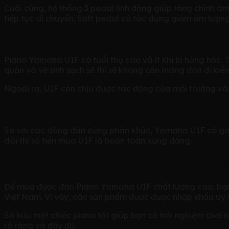
Cuối cùng, hệ thống 3 pedal linh động giúp tăng chỉnh â
tiếp tục di chuyển. Soft pedal có tác dụng giảm âm lượn
Tuổi thọ đàn cao
Piano Yamaha U1F có tuổi thọ cao và ít khi bị hỏng hóc. 
quản và vệ sinh sạch sẽ thì sẽ không cần mang đàn đi kiểm
Ngoài ra, U1F còn chịu được tác động của môi trường và t
Giá thành tiết kiệm
So với các dòng đàn cùng phân khúc, Yamaha U1F có giá c
dài thì số tiền mua U1F là hoàn toàn xứng đáng.
Music Talent – Thương hiệu phân 
Để mua được đàn Piano Yamaha U1F chất lượng cao, bạn hã
Việt Nam. Vì vậy, các sản phẩm được được nhập khẩu uy t
Sở hữu một chiếc piano tốt giúp bạn có trải nghiệm chơi 
rõ ràng và đầy đủ.