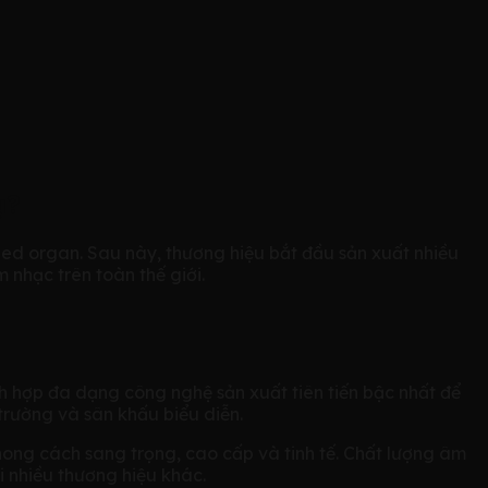
ụ?
ed organ. Sau này, thương hiệu bắt đầu sản xuất nhiều
nhạc trên toàn thế giới.
h hợp đa dạng công nghệ sản xuất tiên tiến bậc nhất để
trường và sân khấu biểu diễn.
ng cách sang trọng, cao cấp và tinh tế. Chất lượng âm
i nhiều thương hiệu khác.