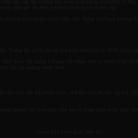
ực tiếp lắp ráp tại xưởng sản xuất của hãng Yamaha. Vì thế,
ang đến nét cổ điển, phóng khoáng và mạnh mẽ.
 không gian khác nhau. Nếu đặt đúng vị trí hợp phong thủ
o. Trong đó, phần lớn là nhờ búa đàn làm từ 100% lông cừ
 chơi được đa dạng thể loại âm nhạc. Mở ra trước mắt có t
h liệt và cuồng nhiệt nhất.
nh xác nhờ các bộ phận được chế tác đạt chuẩn. Cụ thể, U
cộng hưởng tốt. Dây đàn chế tạo từ thép cường độ cao, đ
Piano U1F chơi được bền lâu