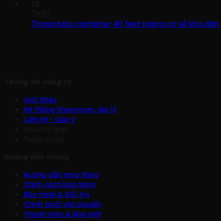
15
Th10
Thông báo container 40 feet piano cơ về kho đàn
Thông tin công ty
Giới thiệu
Hệ thống Showroom, đại lý
Liên hệ - Góp ý
Mua trả góp
Tuyển dụng
Hướng dẫn chung
Hướng dẫn mua hàng
Chính sách bàn hàng
Bảo hành & Đổi trả
Chính sách vận chuyển
Thanh toán & Bảo mật