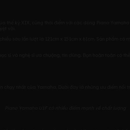
maha U1F
thế kỷ XIX, cùng thời điểm với các dòng Piano Yamaha U 
ệt vời.
chiều sâu lần lượt là 121cm x 151cm x 61cm. Sản phẩm có m
c sĩ và nghệ sĩ ưa chuộng, tin dùng. Bạn hoàn toàn có th
Yamaha U1F
 chạy nhất của Yamaha. Dưới đây là những ưu điểm nổi tr
Piano Yamaha U1F có nhiều điểm mạnh về chất lượng