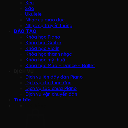
Kèn
Sáo
Ukulele
Nhạc cụ giáo dục
Nhạc cụ truyền thống
ĐÀO TẠO
Khóa học Piano
Khóa học Guitar
Khóa học Violin
Khóa học thanh nhạc
Khóa học mỹ thuật
Khóa học Múa – Dance – Ballet
DỊCH VỤ
Dịch vụ lên dây đàn Piano
Dịch vụ cho thuê đàn
Dịch vụ sửa chữa Piano
Dịch vụ vận chuyển đàn
Tin tức
Giỏ hàng