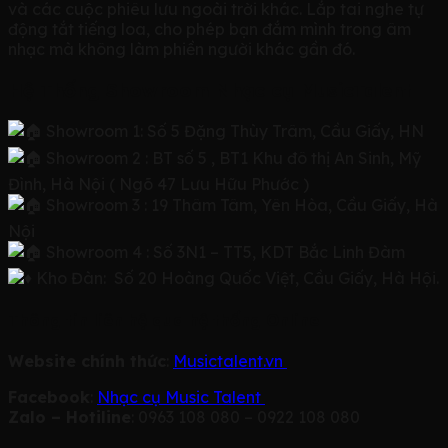
và các cuộc phiêu lưu ngoài trời khác. Lắp tai nghe tự
động tắt tiếng loa, cho phép bạn đắm mình trong âm
nhạc mà không làm phiền người khác gần đó.
Hệ Thống Showroom Nhạc cụ MusicTalent
Showroom 1: Số 5 Đặng Thùy Trâm, Cầu Giấy, HN
Showroom 2 : BT số 5 , BT1 Khu đô thị An Sinh, Mỹ
Đình, Hà Nội ( Ngõ 47 Lưu Hữu Phước )
Showroom 3 : 19 Thâm Tâm, Yên Hòa, Cầu Giấy, Hà
Nội
Showroom 4 : Số 3N1 – TT5, KDT Bắc Linh Đàm
Kho Đàn: Số 20 Hoàng Quốc Việt, Cầu Giấy, Hà Hội.
Thông tin liên hệ qua hệ thống Online
Website chính thức
:
Musictalent.vn
Facebook
:
Nhạc cụ Music Talent
Zalo – Hotiline
: 0963 108 080 – 0922 108 080