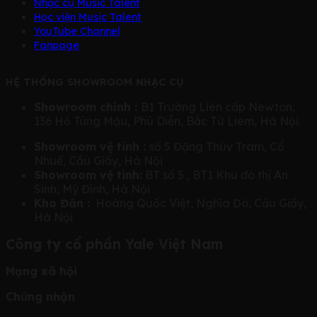
Nhạc cụ Music Talent
Học viện Music Talent
YouTube Channel
Fanpage
HỆ THỐNG SHOWROOM NHẠC CỤ
Showroom chính :
B1 Trường Liên cấp Newton,
136 Hồ Tùng Mậu, Phú Diễn, Bắc Từ Liêm, Hà Nội.
Showroom vệ tinh :
số 5 Đặng Thùy Trâm, Cổ
Nhuế, Cầu Giấy, Hà Nội
Showroom vệ tinh:
BT số 5 , BT1 Khu đô thị An
Sinh, Mỹ Đình, Hà Nội
Kho Đàn :
Hoàng Quốc Việt, Nghĩa Đô, Cầu Giấy,
Hà Nội
Công ty cổ phần Yale Việt Nam
Mạng xã hội
Chứng nhận