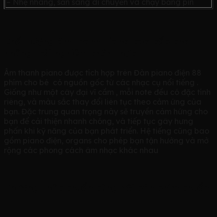
– Nhẹ nhàng, sẵn sàng di chuyển và chạy bằng pin
Chất lượng âm thanh Piano cao cấp cho
những trải nghiêm chân thực
Âm thanh piano được tích hợp trên Đàn piano điện 88
phím cho bé có nguồn gốc từ các nhạc cụ nổi tiếng .
Giống như một cây đại vĩ cầm , mỗi note đều có đặc tính
riêng, và màu sắc thay đổi liên tục theo cảm ứng của
bạn. Đặc trung quan trọng này sẽ truyền cảm hứng cho
bạn để cải thiện nhanh chóng, và tiếp tục gây hưng
phấn khi kỹ năng của bạn phát triển. Hệ tiếng cũng bao
gồm piano điện, organs cho phép bạn tận hưởng và mở
rộng các phong cách âm nhạc khác nhau
Phương thức chuẩn cùng với bàn phím chuẩn