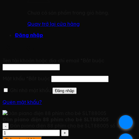
Chưa có sản phẩm trong giỏ hàng.
Quay trở lại cửa hàng
Đăng nhập
Đăng nhập
Tên tài khoản hoặc địa chỉ email
*
Bắt buộc
Mật khẩu
*
Bắt buộc
Ghi nhớ mật khẩu
Đăng nhập
Quên mật khẩu?
Đàn piano điện 88 phím cho bé SLT88005
.
Đàn piano điện 88 phím cho bé SLT88005 số lượng