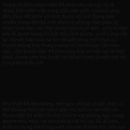
Trong khi Đàn piano điện 88 phím cho bé cực kỳ di
động, bàn phím vẫn cung cấp cảm giác và phản ứng
đích thực. 88 phím với kích thước và hình dạng tiêu
chuẩn mang đến bề mặt chơi mô phỏng cảm giác tự
nhiên của một cây đàn grand piano cổ điển . Đây là một
yếu tố quan trọng khi bắt đầu chơi piano, vì nó cung cấp
sự chuyển tiếp suôn sẻ khi chuyển sang một nhạc cụ
truyền thống hơn trong tương lai. Và khi bạn làm như
vậy , đàn piano điện 88 phím của bạn sẽ tiếp tục là một
chiếc piano cầm tay tuyệt vời để sử dụng quanh nhà và
trong khi đi du lịch.
Sáng tạo âm nhạc bất cứ lúc nào ở bất cứ
nơi đâu
Nhờ thiết kế nhẹ nhàng, nhỏ gọn, và loa có sẵn, bạn có
thể thưởng thức âm nhạc gần như bất cứ nơi nào với
Piano điện 88 phím cho bé Chơi trong phòng ngủ, xung
quanh nhà, hoặc tại văn phòng với bộ sạc AC đi kèm,
hoặc sử dụng pin trong suốt chuyến đi cắm trại, sân sau