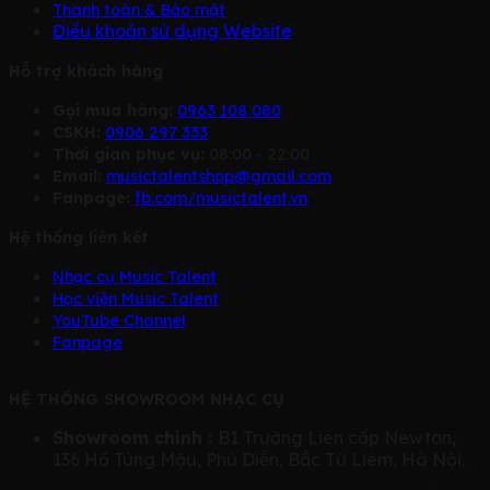
Thanh toán & Bảo mật
Điều khoản sử dụng Website
Hỗ trợ khách hàng
Gọi mua hàng:
0963 108 080
CSKH:
0906 297 333
Thời gian phục vụ:
08:00 - 22:00
Email:
musictalentshop@gmail.com
Fanpage:
fb.com/musictalent.vn
Hệ thống liên kết
Nhạc cụ Music Talent
Học viện Music Talent
YouTube Channel
Fanpage
HỆ THỐNG SHOWROOM NHẠC CỤ
Showroom chính :
B1 Trường Liên cấp Newton,
136 Hồ Tùng Mậu, Phú Diễn, Bắc Từ Liêm, Hà Nội.