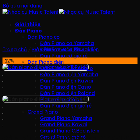
Bỏ qua nội dung
Giới thiệu
Đàn Piano
Đàn Piano cơ
Đàn Piano cơ Yamaha
Trang chủ
/
Đàn Piano
Đàn Piano cơ Kawai
/
Đàn Piano điện
Đàn Piano cơ giá rẻ
-12%
Đàn Piano điện
Đàn Piano điện Apollo
Đàn Piano điện Yamaha
Đàn Piano điện Kawai
Đàn Piano điện Casio
Đàn Piano điện Roland
Piano điện cho bé
Đàn Piano điện giá rẻ
Grand Piano
Grand Piano Yamaha
Grand Piano Kawai
Grand Piano C.Bechstein
Đàn piano điện Yamaha YDP-140
Grand Piano giá rẻ