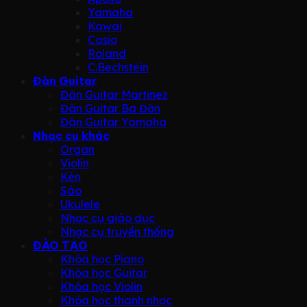
Yamaha
Kawai
Casio
Roland
C.Bechstein
Đàn Guitar
Đàn Guitar Martinez
Đàn Guitar Ba Đờn
Đàn Guitar Yamaha
Nhạc cụ khác
Organ
Violin
Kèn
Sáo
Ukulele
Nhạc cụ giáo dục
Nhạc cụ truyền thống
ĐÀO TẠO
Khóa học Piano
Khóa học Guitar
Khóa học Violin
Khóa học thanh nhạc