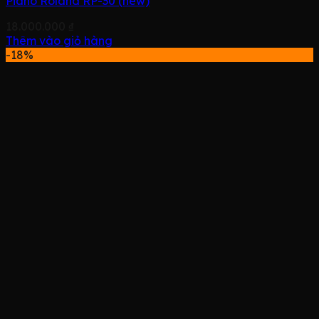
Piano Roland RP-30 (new)
18.000.000
₫
Thêm vào giỏ hàng
-18%