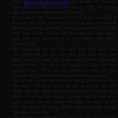
chọn lọc và bộ khuếch đại âm thanh nổi 6W x 2
Quay trở lại cửa hàng
hiệu quả cao cho 2 loa bên trong, YDP-140 mang
đến âm thanh mạnh mẽ và tự nhiên.
Đàn piano điện Yamaha YDP-140 được trang bị 4
loại hồi âm, giúp tạo ra một không gian âm thanh
lớn như phòng hòa nhạc trong căn phòng nhỏ của
bạn. Đàn cũng có jack cắm tai nghe đôi, cho phép
bạn chơi một cách riêng tư mà không làm phiền
người khác.
Với khả năng ghi âm trực tiếp trên đàn, YDP-140
cho phép bạn ghi lại màn trình diễn của mình như
một công cụ luyện tập hoặc miếng đệm âm nhạc
nhanh chóng và dễ dàng. Ngoài ra, đàn còn tích
hợp bài hát “50 vĩ đại cho piano”, mang đến âm
nhạc phong phú cho không gian sống của bạn.
Với 64 kết nối đa âm thoại và MIDI, đàn piano điện
Yamaha YDP-140 cũng có thể được kết nối với
máy tính gia đình để lưu trữ bài hát và ghi chú
điểm. Hơn nữa, hệ thống damper pedal của đàn
giúp người chơi dễ dàng biểu hiện cảm xúc và ghi
âm lại những gì đang được chơi trên đàn piano
Yamaha YDP-140.
Giá thành vừa phải thuộc Top cây đàn giá rẻ chất