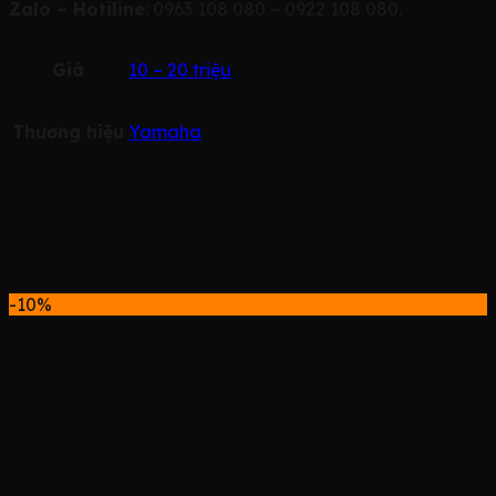
Zalo – Hotiline
: 0963 108 080 – 0922 108 080.
Giá
10 – 20 triệu
Thương hiệu
Yamaha
Sản phẩm tương tự
-10%