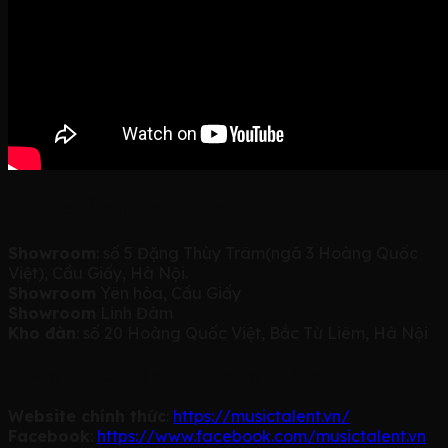
Địa chỉ showroom:
Showroom
: số 5 Đặng Thùy Trâm(ngã 3 Hoàng Quốc
Việt), Cầu Giấy, Hà Nội.
Showroom
Yên hòa, Cầu Giấy
Showroom
Linh Đàm
Kho đàn
: số 20 Hoàng Quốc Việt, Bắc Từ Liêm, Hà Nội
Thông tin liên hệ qua hệ thống Online
Website chính thức
:
https://musictalent.vn/
Facebook
:
https://www.facebook.com/musictalent.vn