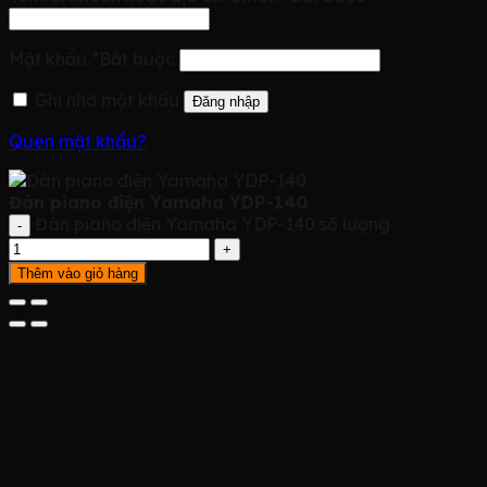
Mật khẩu
*
Bắt buộc
Ghi nhớ mật khẩu
Đăng nhập
Quên mật khẩu?
Đàn piano điện Yamaha YDP-140
Đàn piano điện Yamaha YDP-140 số lượng
Thêm vào giỏ hàng