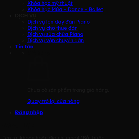
Khóa học mỹ thuật
Khóa học Múa – Dance – Ballet
DỊCH VỤ
Dịch vụ lên dây đàn Piano
Dịch vụ cho thuê đàn
Dịch vụ sửa chữa Piano
Dịch vụ vận chuyển đàn
Tin tức
Giỏ hàng
Chưa có sản phẩm trong giỏ hàng.
Quay trở lại cửa hàng
Đăng nhập
Đăng nhập
Tên tài khoản hoặc địa chỉ email
*
Bắt buộc