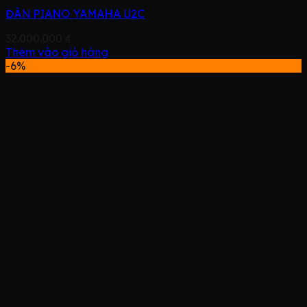
ĐÀN PIANO YAMAHA U2C
32.000.000
₫
Thêm vào giỏ hàng
-6%