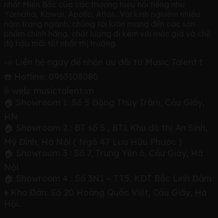
nhất Miền Bắc của các thương hiệu nổi tiếng như
Yamaha, Kawai, Apollo, Atlas…Với kinh nghiệm nhiều
năm trong ngành, chúng tôi luôn mang đến các sản
phẩm chính hãng, chất lượng đi kèm với mức giá và chế
độ hậu mãi tốt nhất thị trường.
📣 Liên hệ ngay để nhận ưu đãi từ Music Talent ❗️
☎️ Hotline: 0963108080
🌐 web: musictalent.vn
🏠 Showroom 1: Số 5 Đặng Thùy Trâm, Cầu Giấy,
HN
🏠 Showroom 2 : BT số 5 , BT1 Khu đô thị An Sinh,
Mỹ Đình, Hà Nội ( Ngõ 47 Lưu Hữu Phước )
🏠 Showroom 3 : Số 7, Trung Yên 6, Cầu Giấy, Hà
Nội
🏠 Showroom 4 : Số 3N1 – TT5, KDT Bắc Linh Đàm
♦️ Kho Đàn: Số 20 Hoàng Quốc Việt, Cầu Giấy, Hà
Hội.