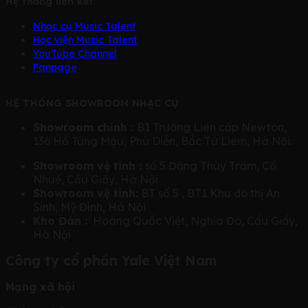
Hệ thống liên kết
Nhạc cụ Music Talent
Học viện Music Talent
YouTube Channel
Fanpage
HỆ THỐNG SHOWROOM NHẠC CỤ
Showroom chính :
B1 Trường Liên cấp Newton,
136 Hồ Tùng Mậu, Phú Diễn, Bắc Từ Liêm, Hà Nội.
Showroom vệ tinh :
số 5 Đặng Thùy Trâm, Cổ
Nhuế, Cầu Giấy, Hà Nội
Showroom vệ tinh:
BT số 5 , BT1 Khu đô thị An
Sinh, Mỹ Đình, Hà Nội
Kho Đàn :
Hoàng Quốc Việt, Nghĩa Đô, Cầu Giấy,
Hà Nội
Công ty cổ phần Yale Việt Nam
Mạng xã hội