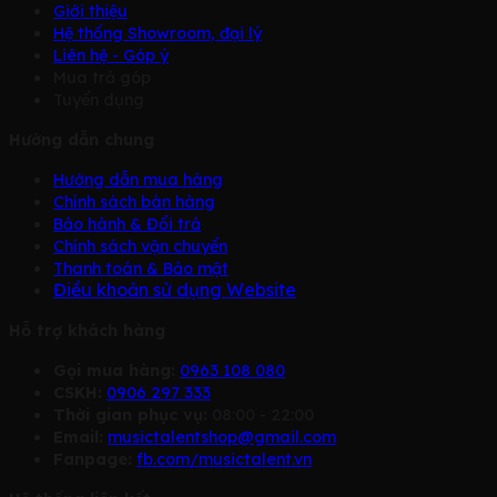
Giới thiệu
Hệ thống Showroom, đại lý
Liên hệ - Góp ý
Mua trả góp
Tuyển dụng
Hướng dẫn chung
Hướng dẫn mua hàng
Chính sách bàn hàng
Bảo hành & Đổi trả
Chính sách vận chuyển
Thanh toán & Bảo mật
Điều khoản sử dụng Website
Hỗ trợ khách hàng
Gọi mua hàng:
0963 108 080
CSKH:
0906 297 333
Thời gian phục vụ:
08:00 - 22:00
Email:
musictalentshop@gmail.com
Fanpage:
fb.com/musictalent.vn