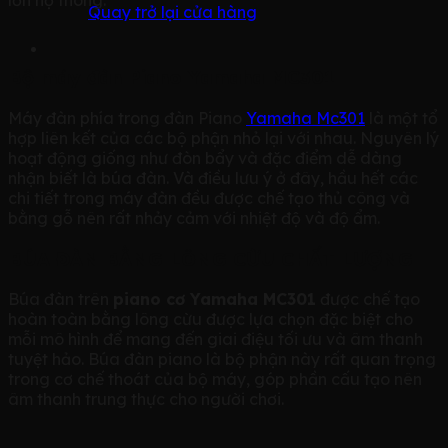
lớn họ thông.
Quay trở lại cửa hàng
Bộ máy đàn Piano Yamaha MC301
Máy đàn phía trong đàn Piano
Yamaha Mc301
là một tổ
hợp liên kết của các bộ phận nhỏ lại với nhau. Nguyên lý
hoạt động giống như đòn bẩy và đặc điểm dễ dàng
nhận biết là búa đàn. Và điều lưu ý ở đây, hầu hết các
chi tiết trong máy đàn đều được chế tạo thủ công và
bằng gỗ nên rất nhảy cảm với nhiệt độ và độ ẩm.
BÚA ĐÀN BẰNG LÔNG CỪU CHẤT LƯỢNG
Búa đàn trên
piano cơ Yamaha MC301
được chế tạo
hoàn toàn bằng lông cừu được lựa chọn đặc biệt cho
mỗi mô hình để mang đến giai điệu tối ưu và âm thanh
tuyệt hảo. Búa đàn piano là bộ phận này rất quan trọng
trong cơ chế thoát của bộ máy, góp phần cấu tạo nên
âm thanh trung thực cho người chơi.