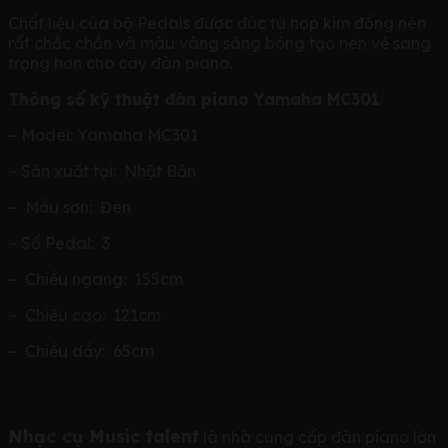
Chất liệu của bộ Pedals được đúc từ hợp kim đồng nên
rất chắc chắn và màu vàng sáng bóng tạo nên vẻ sang
trọng hơn cho cây đàn piano.
Thông số kỹ thuật đàn piano Yamaha MC301
– Model: Yamaha MC301
– Sản xuất tại: Nhật Bản
– Mầu sơn: Đen
– Số Pedal: 3
– Chiều ngang: 155cm
– Chiều cao: 121cm
– Chiều dầy: 65cm
Địa chỉ mua đàn Yamaha MC301 Uy tín
Nhạc cụ Music talent
là nhà cung cấp đàn piano lớn