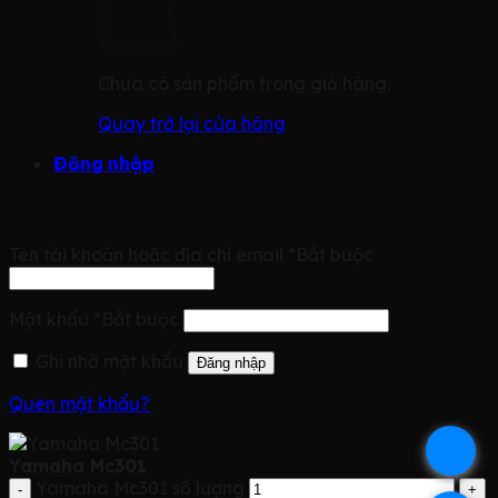
Chưa có sản phẩm trong giỏ hàng.
Quay trở lại cửa hàng
Đăng nhập
Đăng nhập
Tên tài khoản hoặc địa chỉ email
*
Bắt buộc
Mật khẩu
*
Bắt buộc
Ghi nhớ mật khẩu
Đăng nhập
Quên mật khẩu?
.
Yamaha Mc301
Yamaha Mc301 số lượng