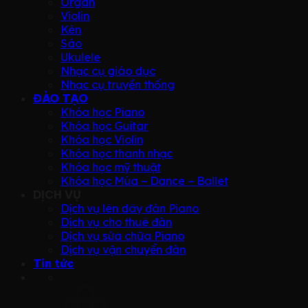
Organ
Violin
Kèn
Sáo
Ukulele
Nhạc cụ giáo dục
Nhạc cụ truyền thống
ĐÀO TẠO
Khóa học Piano
Khóa học Guitar
Khóa học Violin
Khóa học thanh nhạc
Khóa học mỹ thuật
Khóa học Múa – Dance – Ballet
DỊCH VỤ
Dịch vụ lên dây đàn Piano
Dịch vụ cho thuê đàn
Dịch vụ sửa chữa Piano
Dịch vụ vận chuyển đàn
Tin tức
Giỏ hàng