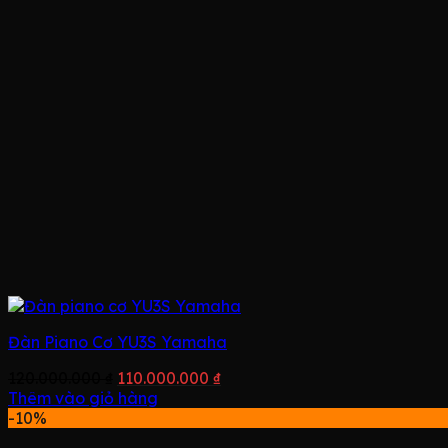
Đàn Piano Cơ YU3S Yamaha
Giá
Giá
120.000.000
₫
110.000.000
₫
gốc
hiện
Thêm vào giỏ hàng
là:
tại
-10%
120.000.000 ₫.
là: