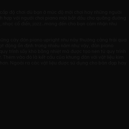
 cấp độ chơi dù bạn ở mức độ mới chơi hay những người
ích hợp với người chơi piano mới bắt đầu cho quãng đường
g, nhạc cổ điển, jazz…mang đến cho bạn cảm nhận như
hững cây đàn piano upright như này thường càng trải qua
ạt động ổn định trong nhiều năm như vậy, đàn piano
uy trình sấy khô bằng nhiệt mà được tạo nên từ quy trình
t. Thêm vào đó là kết cấu của khung đàn với vật liệu kim
hơn. Ngoài ra các vật liệu được sử dụng cho bàn đạp hay