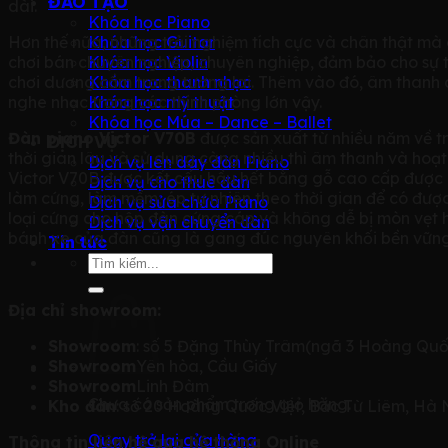
ĐÀO TẠO
dài.
Khóa học Piano
Hơn thế nữa, những trải nghiệm tích cực và chân thật mà
Khóa học Guitar
chơi bán chuyên nghiệp, chuyên nghiệp, đảm bảo cho sự t
Khóa học Violin
chơi dương cầm trong tương lai. Thêm vào đó, âm thanh 
Khóa học thanh nhạc
nghe nhạc trong các thính phòng lớn vậy.
Khóa học mỹ thuật
Khóa học Múa – Dance – Ballet
Đàn piano Victor V70B
được sản xuất từ nhiều năm về t
DỊCH VỤ
thời gian lâu và sử dụng càng nhiều thì âm thanh và hoạ
Dịch vụ lên dây đàn Piano
Victor V70B được kết cấu hầu hết bằng gỗ cao cấp được n
Dịch vụ cho thuê đàn
làm cứng, làm mềm, ép tự nhiên theo thời gian để có được
Dịch vụ sửa chữa Piano
loại cứng cho hộp đàn cứng cáp và không dễ bị mòn vẹt h
Dịch vụ vận chuyển đàn
bánh xe của đàn cũng là gang đúc nguyên khối bền vững
Tin tức
Tìm
kiếm:
Địa chỉ showroom:
Showroom
: số 5 Đặng Thùy Trâm(ngã 3 Hoàng Quốc
Showroom
Yên hòa, Cầu Giấy
Showroom
Linh Đàm
Chưa có sản phẩm trong giỏ hàng.
Kho đàn
: số 20 Hoàng Quốc Việt, Bắc Từ Liêm, Hà 
Quay trở lại cửa hàng
Thông tin liên hệ qua hệ thống Online