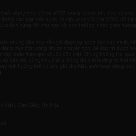
 chiếc
đàn piano Victor V70B
mang lại còn phù hợp với mọi
iến bộ của bạn mỗi ngày. Vì vậy, piano Victor V70B rất th
của đàn cũng rất phù hợp với các thể loại nhạc giao hưởn
rước nhưng đến nay vẫn giữ được sự hoàn hảo của mình. N
t động của đàn càng nhuần nhuyễn hơn. Để duy trì được ho
hập khẩu theo quy chuẩn đặc biệt. Chúng không trải qua q
 độ dẻo dai cũng như khó bị hỏng do ảnh hưởng từ thời tiế
ay ảnh hưởng bởi độ ẩm, giữ cho hiệu suất hoạt động cao 
.
 Việt), Cầu Giấy, Hà Nội.
Nội