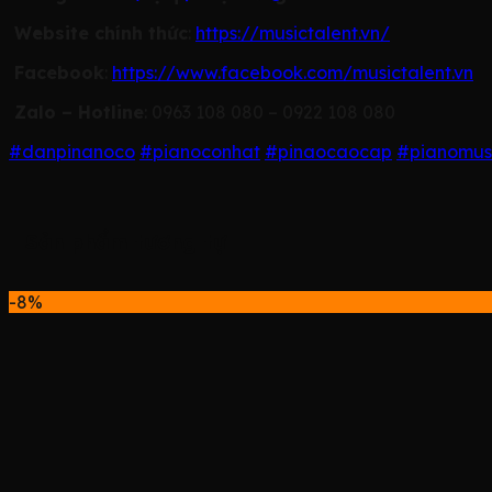
Website chính thức
:
https://musictalent.vn/
Facebook
:
https://www.facebook.com/musictalent.vn
Zalo – Hotline
: 0963 108 080 – 0922 108 080
#danpinanoco
#pianoconhat
#pinaocaocap
#pianomus
Sản phẩm tương tự
-8%