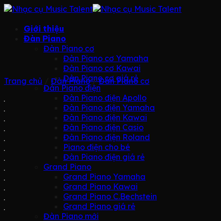
Bỏ
qua
nội
Giới thiệu
dung
Đàn Piano
Đàn Piano cơ
Đàn Piano cơ Yamaha
Đàn Piano cơ Kawai
Đàn Piano cơ giá rẻ
Trang chủ
/
Đàn Piano
/
Đàn Piano cơ
Đàn Piano điện
Đàn Piano điện Apollo
Đàn Piano điện Yamaha
Đàn Piano điện Kawai
Đàn Piano điện Casio
Đàn Piano điện Roland
Piano điện cho bé
Đàn Piano điện giá rẻ
Grand Piano
Grand Piano Yamaha
Grand Piano Kawai
Grand Piano C.Bechstein
Grand Piano giá rẻ
Đàn Piano mới