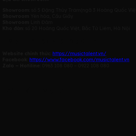
Showroom
: số 5 Đặng Thùy Trâm(ngã 3 Hoàng Quốc Việt
Showroom
Yên hòa, Cầu Giấy
Showroom
Linh Đàm
Kho đàn
: số 20 Hoàng Quốc Việt, Bắc Từ Liêm, Hà Nội
Thông tin liên hệ qua hệ thống Online
Website chính thức
:
https://musictalent.vn/
Facebook
:
https://www.facebook.com/musictalent.vn
Zalo – Hotiline
: 0963 108 080 – 0922 108 080
Sản phẩm tương tự