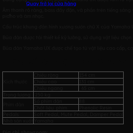
Quay trở lại cửa hàng
Âm thanh rõ ràng, bass đầy đặn, và phần trên tiếng sán
piano và âm nhạc.
Cấu trúc khung đàn hình xương sườn chữ X của Yamaha U
Búa đàn được tái thiết kế kỹ lưỡng, sử dụng vật liệu chọn
Búa đàn Yamaha UX được chế tạo từ vật liệu cao cấp, ca
Thông số kỹ thuật Piano Yamaha 
Chiều rộng
154 cm
Kích thước
Chiều cao
131 cm
Chiều ngang
65 cm
Trọng lượng
250 kg
Số phím đàn
88
Phím đàn
Chất liệu phím
Phenolic Resin
Pedals
Soft Pedal, Mute Pedal, Damper Pedal
Nhà sản xuất
Yamaha
Địa chỉ showroom: