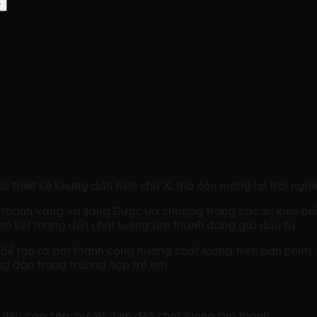
i thiết kế khung đàn hình chữ X, mà còn mang lại trải ngh
thanh vang và sáng.Được ưa chuộng trong các sự kiện biểu
m kết mang đến chất lượng âm thanh đáng giá đầu tư.
iến để tạo ra âm thanh cộng hưởng chất lượng trên bàn phím
ng đàn trong trường hợp trẻ em.
iệu cao cấp, quyết định đến chất lượng âm thanh.