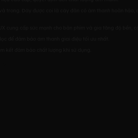
g và trong. Đây được coi là cây đàn có âm thanh hoàn hảo
X cung cấp sức mạnh cho bàn phím và gia tăng độ bền, cộ
 lọc để đảm bảo âm thanh giai điệu tối ưu nhất.
m kết đảm bảo chất lượng khi sử dụng.
UX