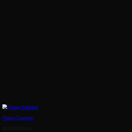
Piano Eastein
25.000.000
₫