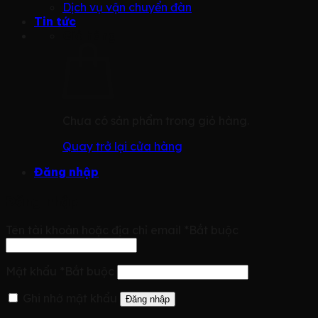
Dịch vụ vận chuyển đàn
Tin tức
Giỏ hàng
Chưa có sản phẩm trong giỏ hàng.
Quay trở lại cửa hàng
Đăng nhập
Đăng nhập
Tên tài khoản hoặc địa chỉ email
*
Bắt buộc
Mật khẩu
*
Bắt buộc
Ghi nhớ mật khẩu
Đăng nhập