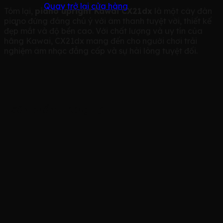
Quay trở lại cửa hàng
Tóm lại,
piano upright Kawai CX21dx
là một cây đàn
piano đứng đáng chú ý với âm thanh tuyệt vời, thiết kế
đẹp mắt và độ bền cao. Với chất lượng và uy tín của
hãng Kawai, CX21dx mang đến cho người chơi trải
nghiệm âm nhạc đẳng cấp và sự hài lòng tuyệt đối.
Sản phẩm tương tự