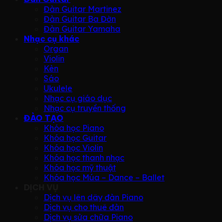
Đàn Guitar Martinez
Đàn Guitar Ba Đờn
Đàn Guitar Yamaha
Nhạc cụ khác
Organ
Violin
Kèn
Sáo
Ukulele
Nhạc cụ giáo dục
Nhạc cụ truyền thống
ĐÀO TẠO
Khóa học Piano
Khóa học Guitar
Khóa học Violin
Khóa học thanh nhạc
Khóa học mỹ thuật
Khóa học Múa – Dance – Ballet
DỊCH VỤ
Dịch vụ lên dây đàn Piano
Dịch vụ cho thuê đàn
Dịch vụ sửa chữa Piano