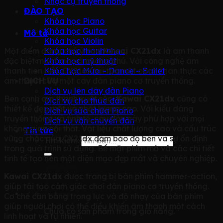
Nhạc cụ truyền thống
ĐÀO TẠO
Khóa học Piano
Khóa học Guitar
Mô tả
Khóa học Violin
Một điểm đáng chú ý của
Kawai CX21dx
là âm thanh
Khóa học thanh nhạc
đặc biệt mượt mà và phong phú. Với công nghệ âm
Khóa học mỹ thuật
thanh tiên tiến, CX21dx tái tạo một cách chân thực các
Khóa học Múa – Dance – Ballet
âm thanh của một cây đàn piano cơ truyền thống.
DỊCH VỤ
Dịch vụ lên dây đàn Piano
Bên cạnh âm thanh xuất sắc,
Kawai CX21dx
cũng có
Dịch vụ cho thuê đàn
thiết kế đẹp mắt và chất lượng cao. Với kiểu dáng
Dịch vụ sửa chữa Piano
truyền thống và tinh tế, cây đàn này phù hợp với mọi
Dịch vụ vận chuyển đàn
không gian nội thất. Vật liệu chất lượng cao và cấu trúc
Tin tức
vững chắc của CX21dx đảm bảo độ bền và sự ổn định
Tìm kiếm:
trong quá trình sử dụng. Bề mặt phím mờ và các chi tiết
tinh tế tạo nên một diện mạo đẹp mắt và chuyên nghiệp.
Kawai CX21dx
được trang bị bàn phím hammer-action,
giúp tái tạo cảm giác chơi đàn piano cơ truyền thống.
Cơ chế cân bằng trọng lực và độ nhạy của bàn phím
giúp người chơi có thể điều khiển âm thanh một cách
Chưa có sản phẩm trong giỏ hàng.
linh hoạt và tự nhiên.