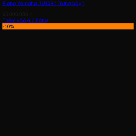
Piano Yamaha JU109 ( Trưng bày )
85.000.000
₫
Thêm vào giỏ hàng
-10%