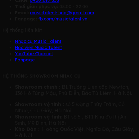
CSKH:
0906 297 333
Thời gian phục vụ:
08:00 - 22:00
Email:
musictalentshop@gmail.com
Fanpage:
fb.com/musictalent.vn
Hệ thống liên kết
Nhạc cụ Music Talent
Học viện Music Talent
YouTube Channel
Fanpage
HỆ THỐNG SHOWROOM NHẠC CỤ
Showroom chính :
B1 Trường Liên cấp Newton,
136 Hồ Tùng Mậu, Phú Diễn, Bắc Từ Liêm, Hà Nội.
Showroom vệ tinh :
số 5 Đặng Thùy Trâm, Cổ
Nhuế, Cầu Giấy, Hà Nội
Showroom vệ tinh:
BT số 5 , BT1 Khu đô thị An
Sinh, Mỹ Đình, Hà Nội
Kho Đàn :
Hoàng Quốc Việt, Nghĩa Đô, Cầu Giấy,
Hà Nội