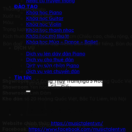
Nhạc cụ truyền thống
ĐÀO TẠO
Thương hiệu
Apollo
Khóa học Piano
Xuất xứ
Nhật Bản
Khóa học Guitar
Màu:
Đen Bóng
Khóa học Violin
Trọng lượng
242 kg
Khóa học thanh nhạc
Khóa học mỹ thuật
Kích thước
131cm*154cm*65cm (Chiều cao, chiều rộng, c
Khóa học Múa – Dance – Ballet
Bàn đạp
03 |
Bàn đạp mềm, Bàn đạp tắt tiếng, Bàn đ
DỊCH VỤ
Dịch vụ lên dây đàn Piano
Dịch vụ cho thuê đàn
Dịch vụ sửa chữa Piano
Địa chỉ showroom:
Dịch vụ vận chuyển đàn
Tin tức
Showroom
: số 5 Đặng Thùy Trâm(ngã 3 Hoàng Quốc Việt
Tìm kiếm:
Showroom
Yên hòa, Cầu Giấy
Showroom
Linh Đàm
Kho đàn
: số 20 Hoàng Quốc Việt, Bắc Từ Liêm, Hà Nội
Thông tin liên hệ qua hệ thống Online
Website chính thức
:
https://musictalent.vn/
Chưa có sản phẩm trong giỏ hàng.
Facebook
:
https://www.facebook.com/musictalent.vn