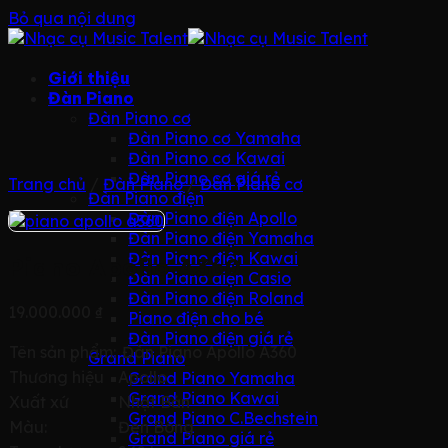
Bỏ qua nội dung
Giới thiệu
Đàn Piano
Đàn Piano cơ
Đàn Piano cơ Yamaha
Đàn Piano cơ Kawai
Đàn Piano cơ giá rẻ
Trang chủ
/
Đàn Piano
/
Đàn Piano cơ
Đàn Piano điện
Đàn Piano điện Apollo
Đàn Piano điện Yamaha
Đàn Piano điện Kawai
Piano Apollo A360
Đàn Piano điện Casio
Đàn Piano điện Roland
19.000.000
₫
Piano điện cho bé
Đàn Piano điện giá rẻ
Tên sản phẩm:
Đàn Piano Apollo A360
Grand Piano
Thương hiệu
Apollo
Grand Piano Yamaha
Grand Piano Kawai
Xuất xứ
Nhật Bản
Grand Piano C.Bechstein
Màu:
Đen Bóng
Grand Piano giá rẻ