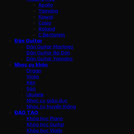
Apollo
Yamaha
Kawai
Casio
Roland
C.Bechstein
Đàn Guitar
Đàn Guitar Martinez
Đàn Guitar Ba Đờn
Đàn Guitar Yamaha
Nhạc cụ khác
Organ
Violin
Kèn
Sáo
Ukulele
Nhạc cụ giáo dục
Nhạc cụ truyền thống
ĐÀO TẠO
Khóa học Piano
Khóa học Guitar
Khóa học Violin