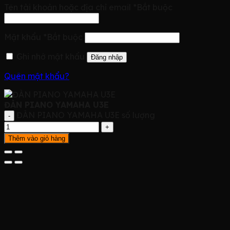
Tên tài khoản hoặc địa chỉ email
*
Bắt buộc
Mật khẩu
*
Bắt buộc
Ghi nhớ mật khẩu
Đăng nhập
Quên mật khẩu?
ĐÀN PIANO YAMAHA U3E
ĐÀN PIANO YAMAHA U3E số lượng
Thêm vào giỏ hàng