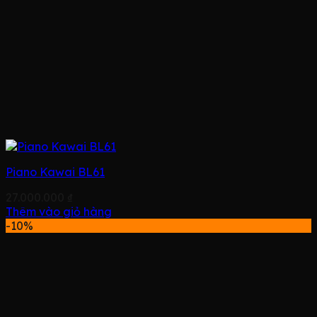
Piano Kawai BL61
27.000.000
₫
Thêm vào giỏ hàng
-10%