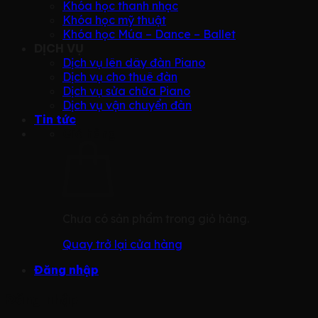
Khóa học thanh nhạc
Khóa học mỹ thuật
Khóa học Múa – Dance – Ballet
DỊCH VỤ
Dịch vụ lên dây đàn Piano
Dịch vụ cho thuê đàn
Dịch vụ sửa chữa Piano
Dịch vụ vận chuyển đàn
Tin tức
Giỏ hàng
Chưa có sản phẩm trong giỏ hàng.
Quay trở lại cửa hàng
Đăng nhập
Đăng nhập