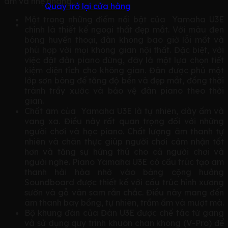
âm và nhẹ nhàng.
Quay trở lại cửa hàng
Một trong những điểm nổi bật của Yamaha U3E
chính là thiết kế ngoại thất đẹp mắt. Với màu đen
bóng huyền thoại, đàn không bao giờ lỗi mốt và
phù hợp với mọi không gian nội thất. Đặc biệt, với
việc đặt đàn piano đứng, đây là một lựa chọn tiết
kiệm diện tích cho không gian. Đàn được phủ một
lớp sơn bóng để tăng độ bền và đẹp mắt, đồng thời
tránh trầy xước và bảo vệ đàn piano theo thời
gian.
Chất âm của Yamaha U3E là tự nhiên, dày ấm và
vang xa. Điều này rất quan trọng đối với những
người chơi và học piano. Chất lượng âm thanh tự
nhiên và chân thực giúp người chơi cảm nhận tốt
hơn và tăng sự hứng thú cho cả người chơi và
người nghe. Piano Yamaha U3E có cấu trúc tạo âm
thanh hài hòa nhờ vào bảng cộng hưởng
Soundboard được thiết kế với cấu trúc hình xương
sườn và gỗ vân sam rắn chắc. Điều này mang đến
âm thanh bay bổng, tự nhiên, trầm ấm và mượt mà.
Bộ khung đàn của Đàn U3E được chế tác từ gang
và sử dụng quy trình khuôn chân không (V-Pro) để