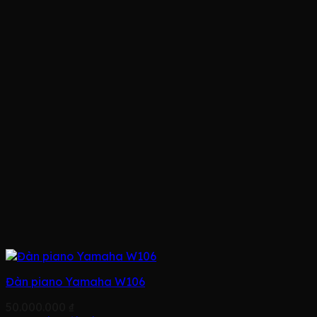
Đàn piano Yamaha W106
50.000.000
₫