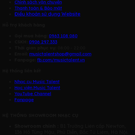
Chính sách vận chuyển
Thanh toán & Bảo mật
Điều khoản sử dụng Website
Hỗ trợ khách hàng
Gọi mua hàng:
0963 108 080
CSKH:
0906 297 333
Thời gian phục vụ:
08:00 - 22:00
Email:
musictalentshop@gmail.com
Fanpage:
fb.com/musictalent.vn
Hệ thống liên kết
Nhạc cụ Music Talent
Học viện Music Talent
YouTube Channel
Fanpage
HỆ THỐNG SHOWROOM NHẠC CỤ
Showroom chính :
B1 Trường Liên cấp Newton,
136 Hồ Tùng Mậu, Phú Diễn, Bắc Từ Liêm, Hà Nội.