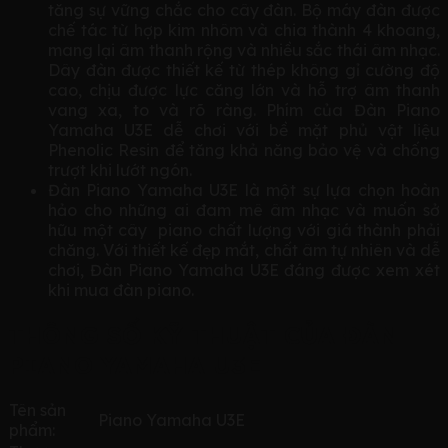
tăng sự vững chắc cho cây đàn. Bộ máy đàn được
chế tác từ hợp kim nhôm và chia thành 4 khoang,
mang lại âm thanh rộng và nhiều sắc thái âm nhạc.
Dây đàn được thiết kế từ thép không gỉ cường độ
cao, chịu được lực căng lớn và hỗ trợ âm thanh
vang xa, to và rõ ràng. Phím của Đàn Piano
Yamaha U3E dễ chơi với bề mặt phủ vật liệu
Phenolic Resin để tăng khả năng bảo vệ và chống
trượt khi lướt ngón.
Đàn Piano Yamaha U3E là một sự lựa chọn hoàn
hảo cho những ai đam mê âm nhạc và muốn sở
hữu một cây piano chất lượng với giá thành phải
chăng. Với thiết kế đẹp mắt, chất âm tự nhiên và dễ
chơi, Đàn Piano Yamaha U3E đáng được xem xét
khi mua đàn piano.
THÔNG SỐ KỸ THUẬT CỦA ĐÀN
PIANO YAMAHA U3E
Tên sản
Piano Yamaha U3E
phẩm: