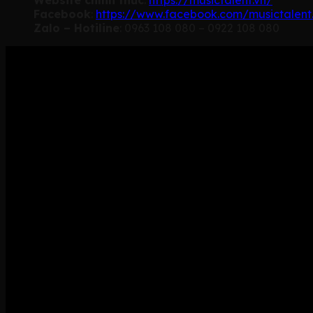
Facebook
:
https://www.facebook.com/musictalent
Zalo – Hotiline
: 0963 108 080 – 0922 108 080