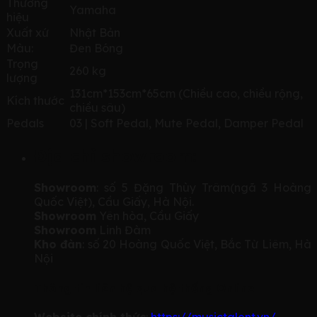
Thương
Yamaha
hiệu
Xuất xứ
Nhật Bản
Màu:
Đen Bóng
Trọng
260 kg
lượng
131cm*153cm*65cm (Chiều cao, chiều rộng,
Kích thước
chiều sâu)
Pedals
03 | Soft Pedal, Mute Pedal, Damper Pedal
Địa chỉ showroom:
Showroom
: số 5 Đặng Thùy Trâm(ngã 3 Hoàng
Quốc Việt), Cầu Giấy, Hà Nội.
Showroom
Yên hòa, Cầu Giấy
Showroom
Linh Đàm
Kho đàn
: số 20 Hoàng Quốc Việt, Bắc Từ Liêm, Hà
Nội
Thông tin liên hệ qua hệ thống Online
Website chính thức
:
https://musictalent.vn/