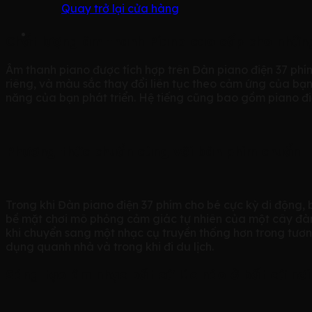
Quay trở lại cửa hàng
Chất lượng âm thanh Piano cao cấp cho những
Âm thanh piano được tích hợp trên Đàn piano điện 37 phím
riêng, và màu sắc thay đổi liên tục theo cảm ứng của bạn
năng của bạn phát triển. Hệ tiếng cũng bao gồm piano 
Phương thức chuẩn cùng với bàn phím chuẩn
Trong khi Đàn piano điện 37 phím cho bé cực kỳ di động,
bề mặt chơi mô phỏng cảm giác tự nhiên của một cây đàn g
khi chuyển sang một nhạc cụ truyền thống hơn trong tương 
dụng quanh nhà và trong khi đi du lịch.
Sáng tạo âm nhạc bất cứ lúc nào ở bất cứ nơi