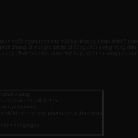
o điện nhỏ cho bé – Một piano chất lượng cao m
ian hoặc ngân sách cho một bộ nhạc cụ hoàn chỉnh? piano 
 phải chăng là một giải pháp di động chất lượng hàng đầu 
o cấp. Thêm vào loa được tích hợp, các tính năng tiện dụ
cả phải chăng
ản ứng cảm ứng đích thực
voice polyphony
hác để khám phá các phong cách khác nhau
c hành hàng ngày