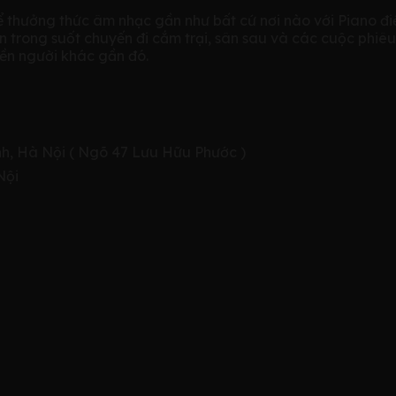
thể thưởng thức âm nhạc gần như bất cứ nơi nào với Piano đ
 trong suốt chuyến đi cắm trại, sân sau và các cuộc phiêu l
ền người khác gần đó.
ình, Hà Nội ( Ngõ 47 Lưu Hữu Phước )
Nội