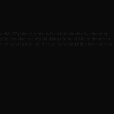
à bạn có thể chơi ở bất cứ nơi đâu .
điện 37 phím sẽ giải quyết cả hai vấn đề này, cho phép
giúp cho việc học tập dễ dàng và thú vị. Nó có âm thanh
ng và hơn thế nữa, nó là người bạn đồng hành hoàn hảo để