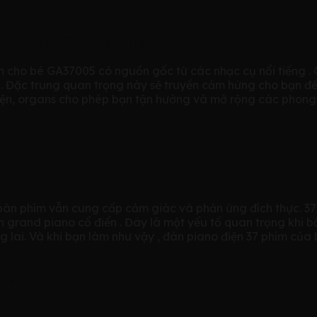
 trải nghiêm chân thực
 cho bé GA37005 có nguồn gốc từ các nhạc cụ nổi tiếng . G
. Đặc trung quan trọng này sẽ truyền cảm hứng cho bạn để 
điện, organs cho phép bạn tận hưởng và mở rộng các phon
 bàn phím vẫn cung cấp cảm giác và phản ứng đích thực. 37
rand piano cổ điển . Đây là một yếu tố quan trọng khi bắt
lai. Và khi bạn làm như vậy , đàn piano điện 37 phím của b
 đâu