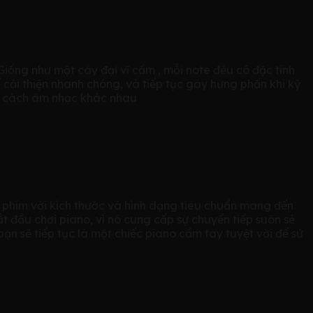
iống như một cây đại vĩ cầm , mỗi note đều có đặc tính
cải thiện nhanh chóng, và tiếp tục gây hưng phấn khi kỹ
g cách âm nhạc khác nhau
 phím với kích thước và hình dạng tiêu chuẩn mang đến
 đầu chơi piano, vì nó cung cấp sự chuyển tiếp suôn sẻ
ạn sẽ tiếp tục là một chiếc piano cầm tay tuyệt vời để sử