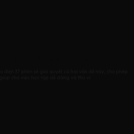
à bạn có thể chơi ở bất cứ nơi đâu .
điện 37 phím sẽ giải quyết cả hai vấn đề này, cho phép
giúp cho việc học tập dễ dàng và thú vị