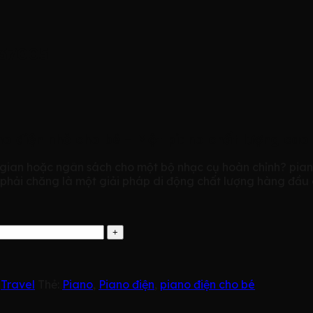
A37005
o điện nhỏ cho bé – Một piano chất lượng cao m
ian hoặc ngân sách cho một bộ nhạc cụ hoàn chỉnh? piano 
 phải chăng là một giải pháp di động chất lượng hàng đầu 
,
Travel
Thẻ:
Piano
,
Piano điện
,
piano điện cho bé