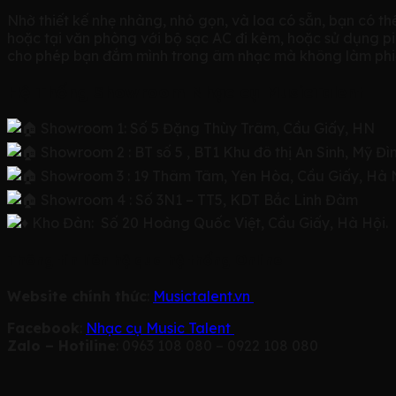
Nhờ thiết kế nhẹ nhàng, nhỏ gọn, và loa có sẵn, bạn có 
hoặc tại văn phòng với bộ sạc AC đi kèm, hoặc sử dụng pin
cho phép bạn đắm mình trong âm nhạc mà không làm phi
Hệ Thống Showroom Nhạc cụ MusicTalent
Showroom 1: Số 5 Đặng Thùy Trâm, Cầu Giấy, HN
Showroom 2 : BT số 5 , BT1 Khu đô thị An Sinh, Mỹ Đ
Showroom 3 : 19 Thâm Tâm, Yên Hòa, Cầu Giấy, Hà 
Showroom 4 : Số 3N1 – TT5, KDT Bắc Linh Đàm
Kho Đàn: Số 20 Hoàng Quốc Việt, Cầu Giấy, Hà Hội.
Thông tin liên hệ qua hệ thống Online
Website chính thức
:
Musictalent.vn
Facebook
:
Nhạc cụ Music Talent
Zalo – Hotiline
: 0963 108 080 – 0922 108 080