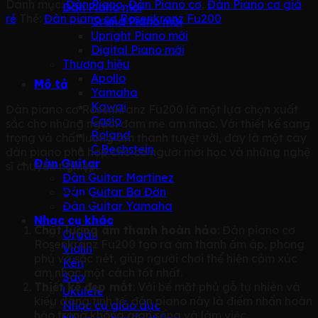
Danh mục:
Đàn Piano
,
Đàn Piano cơ
,
Đàn Piano cơ giá
Đàn Piano mới
rẻ
Thẻ:
Đàn piano cơ Rosenkranz Fu200
Grand Piano mới
Upright Piano mới
Digital Piano mới
Thương hiệu
Apollo
Mô tả
Yamaha
Kawai
Đàn piano cơ Rosenkranz Fu200 là một lựa chọn xuất
Casio
sắc cho những người đam mê âm nhạc. Với thiết kế sang
Roland
trọng và chất lượng âm thanh tuyệt vời, đây là một cây
C.Bechstein
đàn piano phù hợp cho cả người mới học và những nghệ
Đàn Guitar
sĩ chuyên nghiệp.
Đàn Guitar Martinez
Đàn Guitar Ba Đờn
* Ưu điểm
Đàn Guitar Yamaha
Nhạc cụ khác
Chất lượng âm thanh hoàn hảo
: Đàn piano cơ
Organ
Rosenkranz Fu200 tạo ra âm thanh ấm áp, phong
Violin
phú và sắc nét, giúp người chơi thể hiện cảm xúc
Kèn
âm nhạc một cách tốt nhất.
Sáo
Thiết kế đẹp mắt
: Với bề mặt phủ gỗ tự nhiên và
Ukulele
kiểu dáng tinh tế, đàn piano này là điểm nhấn hoàn
Nhạc cụ giáo dục
hảo trong không gian sống và làm việc.