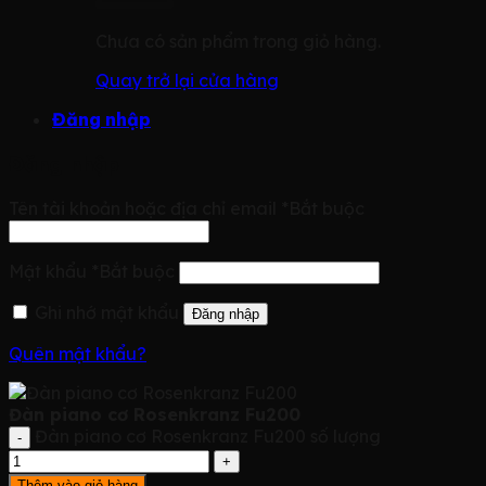
Chưa có sản phẩm trong giỏ hàng.
Quay trở lại cửa hàng
Đăng nhập
Đăng nhập
Tên tài khoản hoặc địa chỉ email
*
Bắt buộc
Mật khẩu
*
Bắt buộc
Ghi nhớ mật khẩu
Đăng nhập
Quên mật khẩu?
Đàn piano cơ Rosenkranz Fu200
Đàn piano cơ Rosenkranz Fu200 số lượng
Thêm vào giỏ hàng