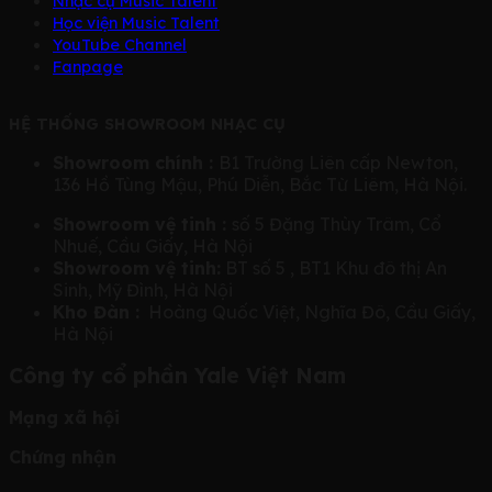
Nhạc cụ Music Talent
Học viện Music Talent
YouTube Channel
Fanpage
HỆ THỐNG SHOWROOM NHẠC CỤ
Showroom chính :
B1 Trường Liên cấp Newton,
136 Hồ Tùng Mậu, Phú Diễn, Bắc Từ Liêm, Hà Nội.
Showroom vệ tinh :
số 5 Đặng Thùy Trâm, Cổ
Nhuế, Cầu Giấy, Hà Nội
Showroom vệ tinh:
BT số 5 , BT1 Khu đô thị An
Sinh, Mỹ Đình, Hà Nội
Kho Đàn :
Hoàng Quốc Việt, Nghĩa Đô, Cầu Giấy,
Hà Nội
Công ty cổ phần Yale Việt Nam
Mạng xã hội
Chứng nhận