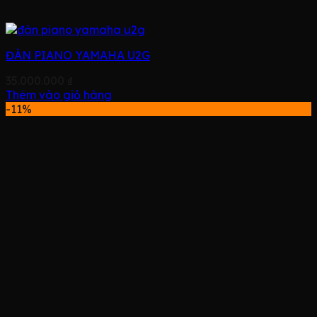
ĐÀN PIANO YAMAHA U2G
35.000.000
₫
Thêm vào giỏ hàng
-11%