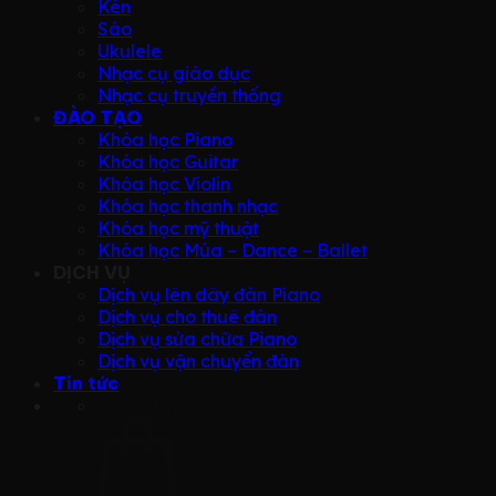
Kèn
Sáo
Ukulele
Nhạc cụ giáo dục
Nhạc cụ truyền thống
ĐÀO TẠO
Khóa học Piano
Khóa học Guitar
Khóa học Violin
Khóa học thanh nhạc
Khóa học mỹ thuật
Khóa học Múa – Dance – Ballet
DỊCH VỤ
Dịch vụ lên dây đàn Piano
Dịch vụ cho thuê đàn
Dịch vụ sửa chữa Piano
Dịch vụ vận chuyển đàn
Tin tức
Giỏ hàng