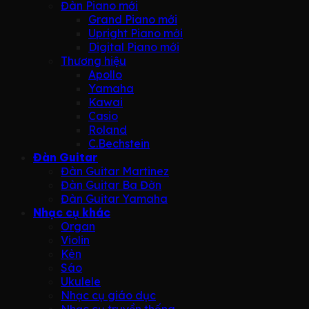
Đàn Piano mới
Grand Piano mới
Upright Piano mới
Digital Piano mới
Thương hiệu
Apollo
Yamaha
Kawai
Casio
Roland
C.Bechstein
Đàn Guitar
Đàn Guitar Martinez
Đàn Guitar Ba Đờn
Đàn Guitar Yamaha
Nhạc cụ khác
Organ
Violin
Kèn
Sáo
Ukulele
Nhạc cụ giáo dục