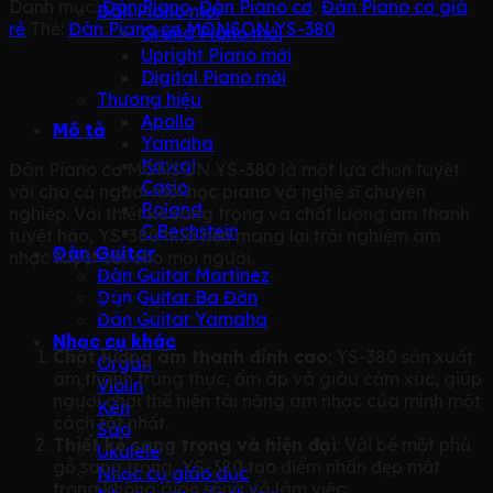
Danh mục:
Đàn Piano
,
Đàn Piano cơ
,
Đàn Piano cơ giá
Đàn Piano mới
rẻ
Thẻ:
Đàn Piano cơ MONSON YS-380
Grand Piano mới
Upright Piano mới
Digital Piano mới
Thương hiệu
Apollo
Mô tả
Yamaha
Kawai
Đàn Piano cơ MONSON YS-380 là một lựa chọn tuyệt
Casio
vời cho cả người mới học piano và nghệ sĩ chuyên
Roland
nghiệp. Với thiết kế sang trọng và chất lượng âm thanh
C.Bechstein
tuyệt hảo, YS-380 hứa hẹn mang lại trải nghiệm âm
Đàn Guitar
nhạc tuyệt vời cho mọi người.
Đàn Guitar Martinez
Đàn Guitar Ba Đờn
* Ưu điểm
Đàn Guitar Yamaha
Nhạc cụ khác
Chất lượng âm thanh đỉnh cao
: YS-380 sản xuất
Organ
âm thanh trung thực, ấm áp và giàu cảm xúc, giúp
Violin
người chơi thể hiện tài năng âm nhạc của mình một
Kèn
cách tốt nhất.
Sáo
Thiết kế sang trọng và hiện đại
: Với bề mặt phủ
Ukulele
gỗ sang trọng, YS-380 tạo điểm nhấn đẹp mắt
Nhạc cụ giáo dục
trong không gian sống và làm việc.