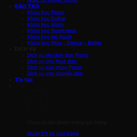
Nhạc cụ truyền thống
ĐÀO TẠO
Khóa học Piano
Khóa học Guitar
Khóa học Violin
Khóa học thanh nhạc
Khóa học mỹ thuật
Khóa học Múa – Dance – Ballet
DỊCH VỤ
Dịch vụ lên dây đàn Piano
Dịch vụ cho thuê đàn
Dịch vụ sửa chữa Piano
Dịch vụ vận chuyển đàn
Tin tức
Giỏ hàng
Chưa có sản phẩm trong giỏ hàng.
Quay trở lại cửa hàng