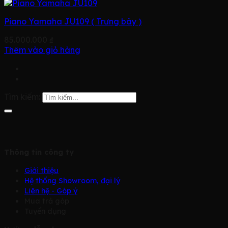
Piano Yamaha JU109 ( Trưng bày )
85.000.000
₫
Thêm vào giỏ hàng
Tìm kiếm:
Thông tin công ty
Giới thiệu
Hệ thống Showroom, đại lý
Liên hệ - Góp ý
Mua trả góp
Tuyển dụng