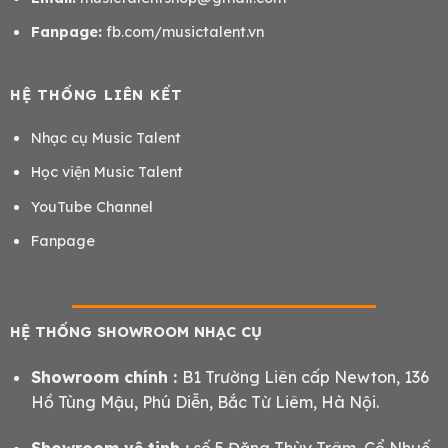
Fanpage:
fb.com/musictalent.vn
HỆ THỐNG LIÊN KẾT
Nhạc cụ Music Talent
Học viện Music Talent
YouTube Channel
Fanpage
HỆ THỐNG SHOWROOM NHẠC CỤ
Showroom chính :
B1 Trường Liên cấp Newton, 136
Hồ Tùng Mậu, Phú Diễn, Bắc Từ Liêm, Hà Nội.
Showroom vệ tinh :
số 5 Đặng Thùy Trâm, Cổ Nhuế,